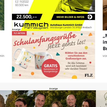
„
i
B
min
vo