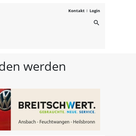
Kontakt
Login
search
ichten aus Westmittelfr
unden werden