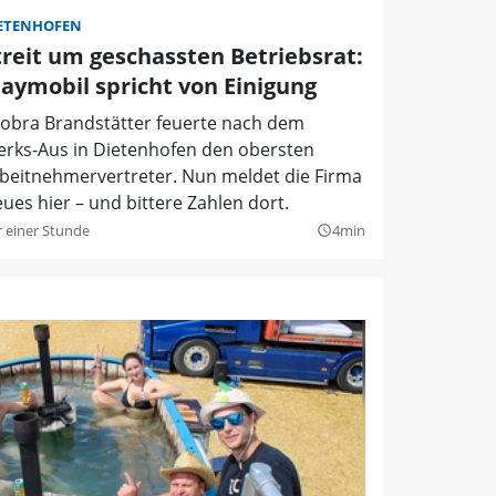
ETENHOFEN
treit um geschassten Betriebsrat:
laymobil spricht von Einigung
obra Brandstätter feuerte nach dem
rks-Aus in Dietenhofen den obersten
beitnehmervertreter. Nun meldet die Firma
ues hier – und bittere Zahlen dort.
r einer Stunde
4min
query_builder