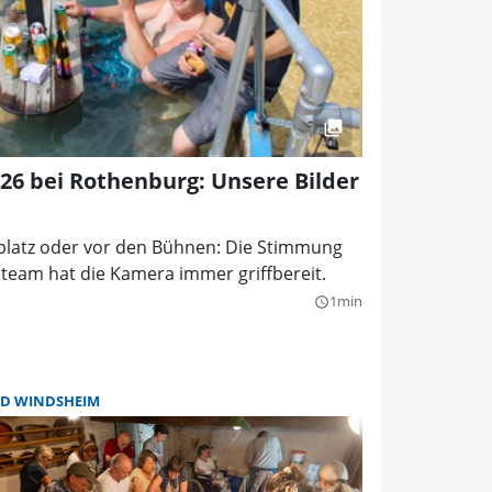
026 bei Rothenburg: Unsere Bilder
tplatz oder vor den Bühnen: Die Stimmung
oteam hat die Kamera immer griffbereit.
1min
query_builder
D WINDSHEIM