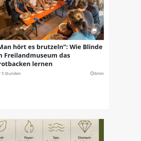
Man hört es brutzeln”: Wie Blinde
m Freilandmuseum das
rotbacken lernen
r 5 Stunden
6min
query_builder