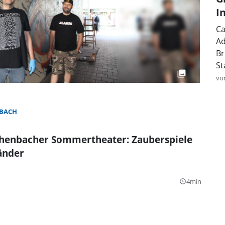
I
Ca
Ad
Br
St
vo
BACH
henbacher Sommertheater: Zauberspiele
änder
4min
query_builder