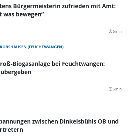
tens Bürgermeisterin zufrieden mit Amt:
ht was bewegen”
6min
query_builder
ROBSHAUSEN (FEUCHTWANGEN)
roß-Biogasanlage bei Feuchtwangen:
 übergeben
6min
query_builder
Spannungen zwischen Dinkelsbühls OB und
ertretern