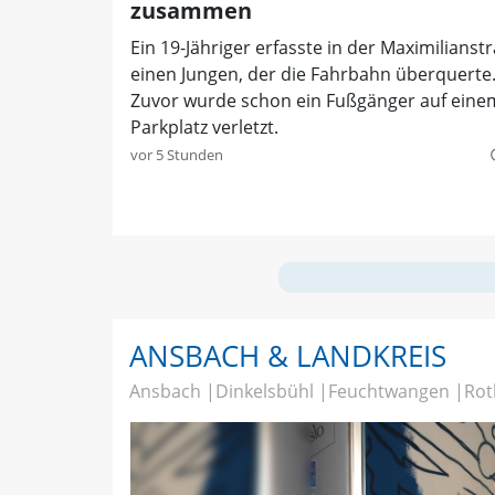
zusammen
Ein 19-Jähriger erfasste in der Maximilianst
einen Jungen, der die Fahrbahn überquerte
Zuvor wurde schon ein Fußgänger auf eine
Parkplatz verletzt.
vor 5 Stunden
quer
ANSBACH & LANDKREIS
Ansbach
Dinkelsbühl
Feuchtwangen
Rot