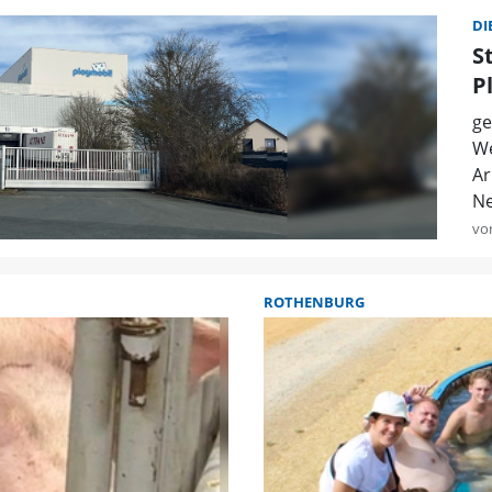
DI
S
P
ge
We
Ar
Ne
vo
ROTHENBURG