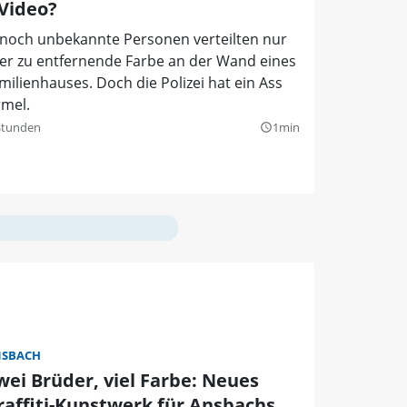
 Video?
 noch unbekannte Personen verteilten nur
er zu entfernende Farbe an der Wand eines
milienhauses. Doch die Polizei hat ein Ass
rmel.
Stunden
1min
query_builder
SBACH
wei Brüder, viel Farbe: Neues
raffiti-Kunstwerk für Ansbachs