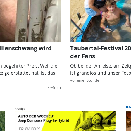
 Illenschwang wird
Taubertal-Festival 2
der Fans
n begehrter Preis. Weil die
Ob bei der Anreise, am Zel
ige erstattet hat, ist das
ist grandios und unser Fot
vor einer Stunde
4min
query_builder
BA