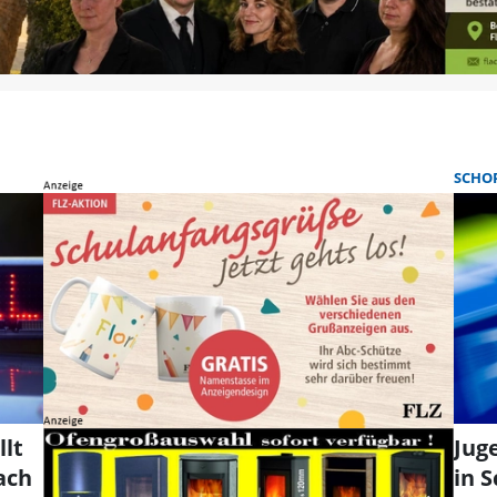
SCHO
lt
Jug
ach
in 