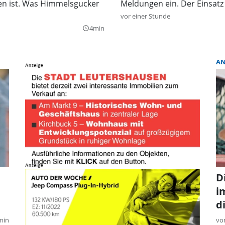
en ist. Was Himmelsgucker
Meldungen ein. Der Einsatz 
vor einer Stunde
4min
query_builder
A
D
i
d
min
vo