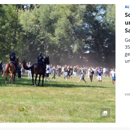
AL
S
u
S
Ge
35
ge
un
vo