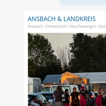
ANSBACH & LANDKREIS
Ansbach
Dinkelsbühl
Feuchtwangen
Rot