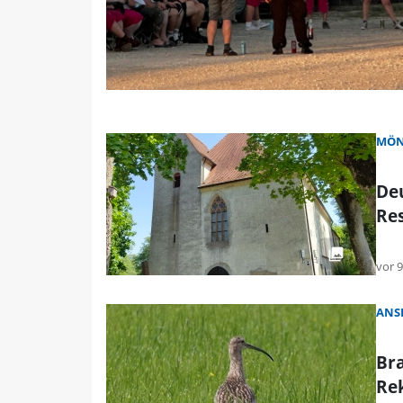
MÖN
Deu
Re
vor 
ANS
Bra
Rek