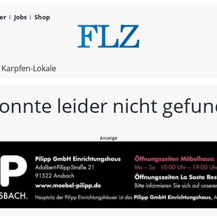
er
Jobs
Shop
FLZ – Nachr
 Karpfen-Lokale
konnte leider nicht gef