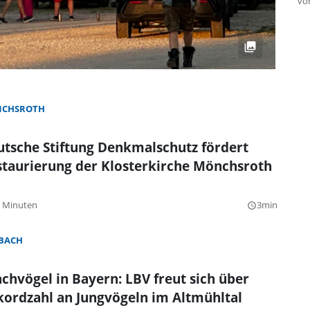
vo
CHSROTH
tsche Stiftung Denkmalschutz fördert
staurierung der Klosterkirche Mönchsroth
9 Minuten
3min
query_builder
BACH
chvögel in Bayern: LBV freut sich über
ordzahl an Jungvögeln im Altmühltal