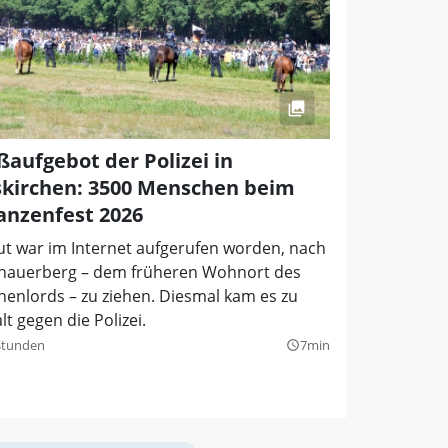
ßaufgebot der Polizei in
kirchen: 3500 Menschen beim
anzenfest 2026
ut war im Internet aufgerufen worden, nach
chauerberg – dem früheren Wohnort des
enlords – zu ziehen. Diesmal kam es zu
t gegen die Polizei.
Stunden
7min
query_builder