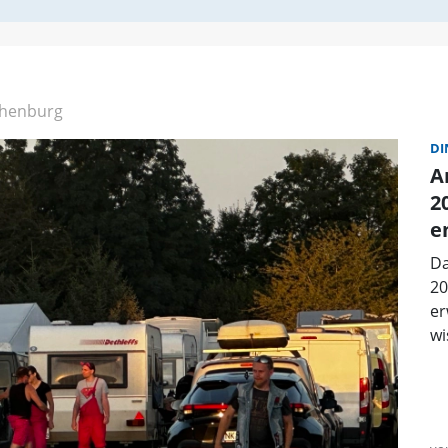
henburg
DI
A
2
e
Da
20
er
wi