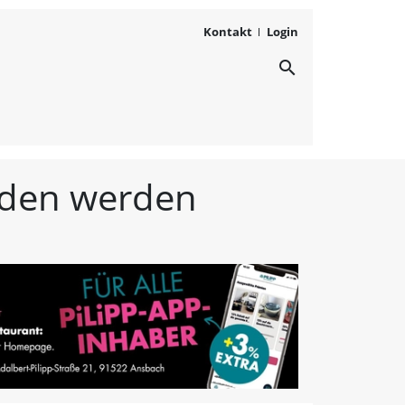
Kontakt
Login
search
ichten aus Westmittelfr
unden werden