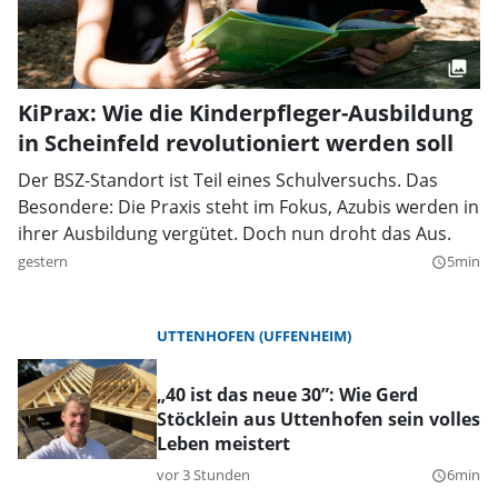
KiPrax: Wie die Kinderpfleger-Ausbildung
in Scheinfeld revolutioniert werden soll
Der BSZ-Standort ist Teil eines Schulversuchs. Das
Besondere: Die Praxis steht im Fokus, Azubis werden in
ihrer Ausbildung vergütet. Doch nun droht das Aus.
gestern
5min
query_builder
UTTENHOFEN (UFFENHEIM)
„40 ist das neue 30”: Wie Gerd
Stöcklein aus Uttenhofen sein volles
Leben meistert
vor 3 Stunden
6min
query_builder