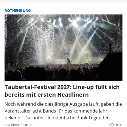
ROTHENBURG
Taubertal-Festival 2027: Line-up füllt sich
bereits mit ersten Headlinern
Noch während die diesjährige Ausgabe läuft, geben die
Veranstalter acht Bands für das kommende Jahr
bekannt. Darunter sind deutsche Punk-Legenden.
vor einer Stunde
1min
query_builder