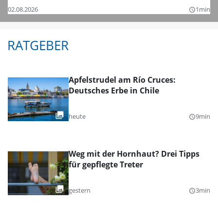
02.08.2026
1min
query_builder
RATGEBER
Apfelstrudel am Río Cruces:
Deutsches Erbe in Chile
heute
9min
query_builder
Weg mit der Hornhaut? Drei Tipps
für gepflegte Treter
gestern
3min
query_builder