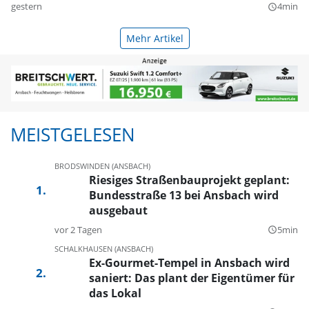
gestern
4min
query_builder
Mehr Artikel
MEISTGELESEN
BRODSWINDEN (ANSBACH)
Riesiges Straßenbauprojekt geplant:
Bundesstraße 13 bei Ansbach wird
ausgebaut
vor 2 Tagen
5min
query_builder
SCHALKHAUSEN (ANSBACH)
Ex-Gourmet-Tempel in Ansbach wird
saniert: Das plant der Eigentümer für
das Lokal