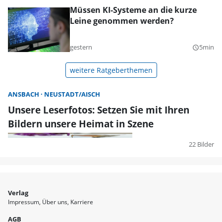
Müssen KI-Systeme an die kurze
Leine genommen werden?
gestern
5min
query_builder
weitere Ratgeberthemen
ANSBACH
NEUSTADT/AISCH
Unsere Leserfotos: Setzen Sie mit Ihren
Bildern unsere Heimat in Szene
22 Bilder
Verlag
Impressum
Über uns
Karriere
AGB