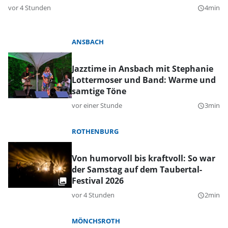
vor 4 Stunden
4min
query_builder
ANSBACH
Jazztime in Ansbach mit Stephanie
Lottermoser und Band: Warme und
samtige Töne
vor einer Stunde
3min
query_builder
ROTHENBURG
Von humorvoll bis kraftvoll: So war
der Samstag auf dem Taubertal-
Festival 2026
vor 4 Stunden
2min
query_builder
MÖNCHSROTH