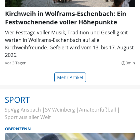
Kirchweih in Wolframs-Eschenbach: Ein
Festwochenende voller Höhepunkte
Vier Festtage voller Musik, Tradition und Geselligkeit
warten in Wolframs-Eschenbach auf alle
Kirchweihfreunde. Gefeiert wird vom 13. bis 17. August
2026.
vor 3 Tagen
3min
query_builder
Mehr Artikel
SPORT
SpVgg Ansbach
SV Weinberg
Amateurfußball
Sport aus aller Welt
OBERNZENN