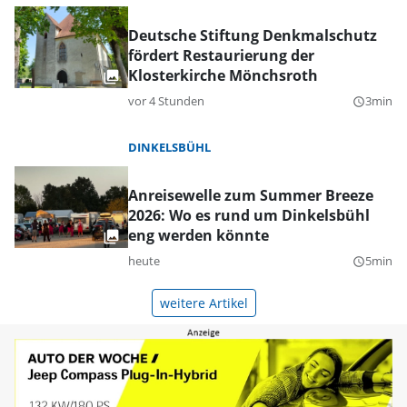
Deutsche Stiftung Denkmalschutz
fördert Restaurierung der
Klosterkirche Mönchsroth
vor 4 Stunden
3min
query_builder
DINKELSBÜHL
Anreisewelle zum Summer Breeze
2026: Wo es rund um Dinkelsbühl
eng werden könnte
heute
5min
query_builder
weitere Artikel