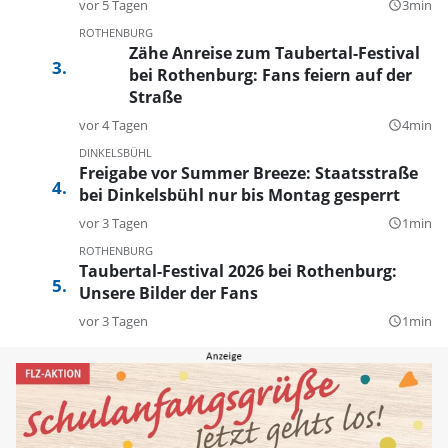
vor 5 Tagen
3min
query_builder
ROTHENBURG
Zähe Anreise zum Taubertal-Festival
bei Rothenburg: Fans feiern auf der
Straße
vor 4 Tagen
4min
query_builder
DINKELSBÜHL
Freigabe vor Summer Breeze: Staatsstraße
bei Dinkelsbühl nur bis Montag gesperrt
vor 3 Tagen
1min
query_builder
ROTHENBURG
Taubertal-Festival 2026 bei Rothenburg:
Unsere Bilder der Fans
vor 3 Tagen
1min
query_builder