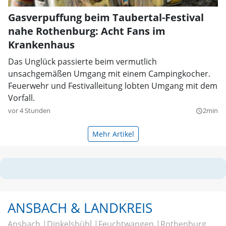
Gasverpuffung beim Taubertal-Festival
nahe Rothenburg: Acht Fans im
Krankenhaus
Das Unglück passierte beim vermutlich
unsachgemäßen Umgang mit einem Campingkocher.
Feuerwehr und Festivalleitung lobten Umgang mit dem
Vorfall.
vor 4 Stunden
2min
query_builder
Mehr Artikel
ANSBACH & LANDKREIS
Ansbach
Dinkelsbühl
Feuchtwangen
Rothenburg