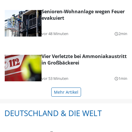
Senioren-Wohnanlage wegen Feuer
evakuiert
vor 48 Minuten
2min
query_builder
Vier Verletzte bei Ammoniakaustritt
in Großbäckerei
vor 53 Minuten
1min
query_builder
Mehr Artikel
DEUTSCHLAND & DIE WELT