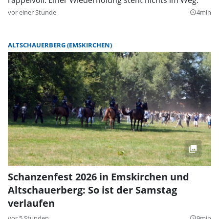
vor einer Stunde
4min
query_builder
ALTSCHAUERBERG (EMSKIRCHEN)
Schanzenfest 2026 in Emskirchen und
Altschauerberg: So ist der Samstag
verlaufen
vor 5 Stunden
9min
query_builder