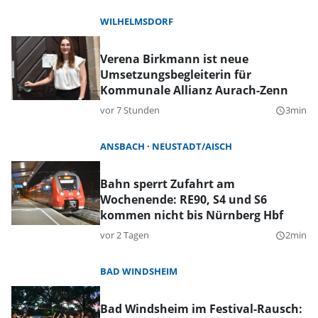
WILHELMSDORF
Verena Birkmann ist neue
Umsetzungsbegleiterin für
Kommunale Allianz Aurach-Zenn
vor 7 Stunden
3min
query_builder
ANSBACH
NEUSTADT/AISCH
Bahn sperrt Zufahrt am
Wochenende: RE90, S4 und S6
kommen nicht bis Nürnberg Hbf
vor 2 Tagen
2min
query_builder
BAD WINDSHEIM
Bad Windsheim im Festival-Rausch: