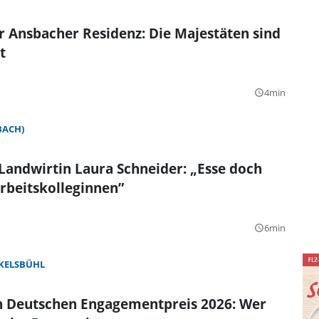
r Ansbacher Residenz: Die Majestäten sind
t
4min
query_builder
BACH)
andwirtin Laura Schneider: „Esse doch
rbeitskolleginnen”
6min
query_builder
KELSBÜHL
en Deutschen Engagementpreis 2026: Wer