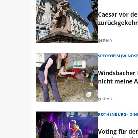
Caesar vor de
zurückgekehr
gestern
SPECKHEIM (WINDS
Windsbacher L
nicht meine A
gestern
ROTHENBURG
DIN
Voting für d