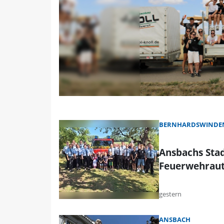
BERNHARDSWINDEN
Ansbachs Stad
Feuerwehrau
gestern
ANSBACH