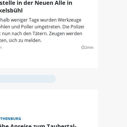
telle in der Neuen Alle in
kelsbühl
rhalb weniger Tage wurden Werkzeuge
hlen und Poller umgetreten. Die Polizei
t nun nach den Tätern. Zeugen werden
en, sich zu melden.
n
2min
query_builder
OTHENBURG
ähe Anreise zum Taubertal-