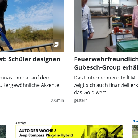
t: Schüler designen
Feuerwehrfreundlich
Gubesch-Group erhäl
ymnasium hat auf dem
Das Unternehmen stellt Mit
außergewöhnliche Akzente
zeigt sich auch finanziell e
das Gold wert.
6min
gestern
query_builder
BA