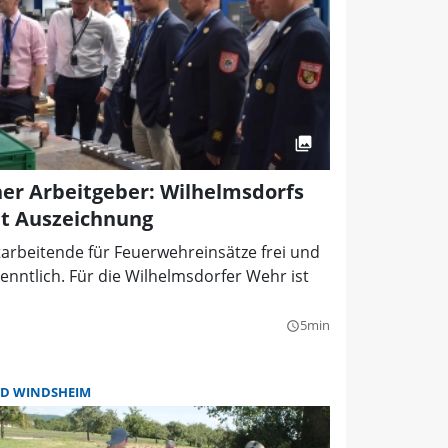
er Arbeitgeber: Wilhelmsdorfs
t Auszeichnung
arbeitende für Feuerwehreinsätze frei und
rkenntlich. Für die Wilhelmsdorfer Wehr ist
5min
query_builder
D WINDSHEIM