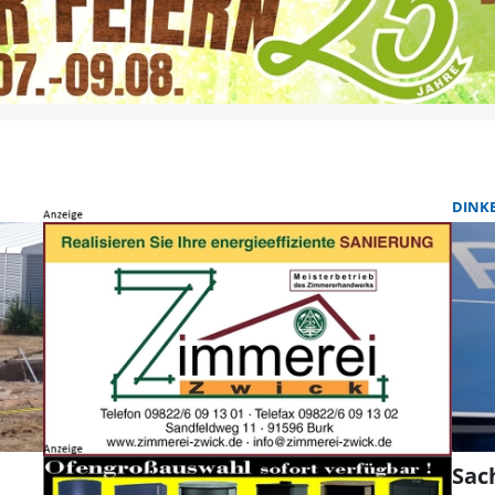
DINK
Sac