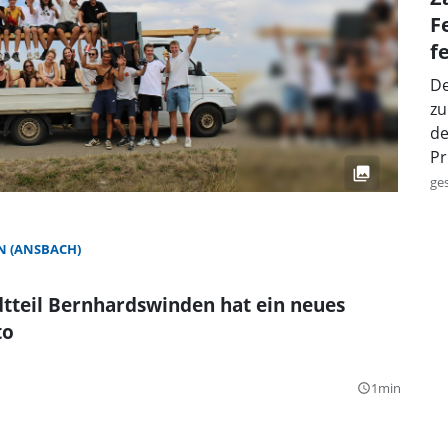
F
f
De
zu
de
Pr
ge
 (ANSBACH)
tteil Bernhardswinden hat ein neues
to
1min
query_builder