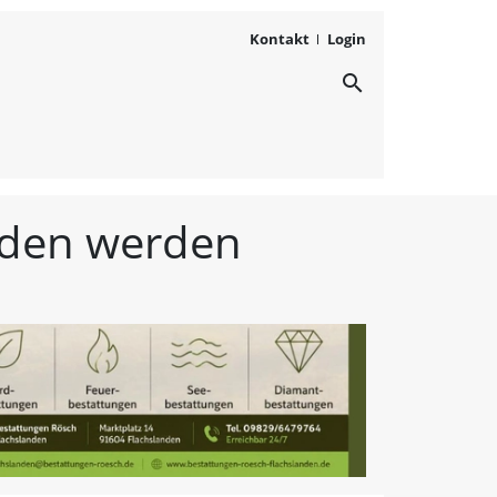
Kontakt
Login
search
ichten aus Westmittelfr
unden werden