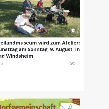
reilandmuseum wird zum Atelier:
unsttag am Sonntag, 9. August, in
ad Windsheim
stern
2min
query_builder