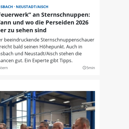
NSBACH
NEUSTADT/AISCH
Feuerwerk” an Sternschnuppen:
ann und wo die Perseiden 2026
ier zu sehen sind
r beeindruckende Sternschnuppenschauer
reicht bald seinen Höhepunkt. Auch in
sbach und Neustadt/Aisch stehen die
ancen gut. Ein Experte gibt Tipps.
stern
5min
query_builder