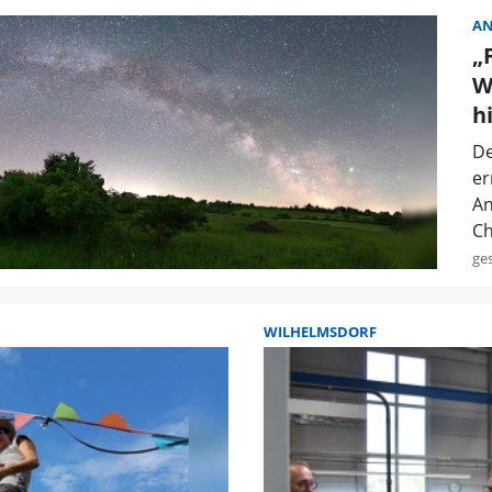
A
„
W
h
De
er
An
Ch
ge
WILHELMSDORF