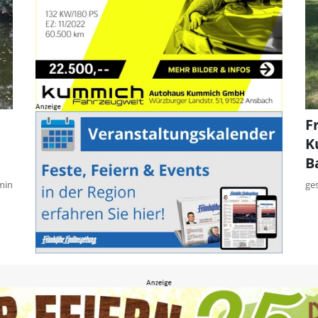
F
K
B
min
ge