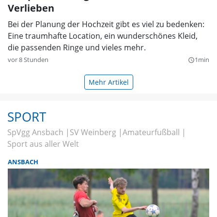
Verlieben
Bei der Planung der Hochzeit gibt es viel zu bedenken:
Eine traumhafte Location, ein wunderschönes Kleid,
die passenden Ringe und vieles mehr.
vor 8 Stunden
1min
query_builder
Mehr Artikel
SPORT
SpVgg Ansbach
SV Weinberg
Amateurfußball
Sport aus aller Welt
ANSBACH