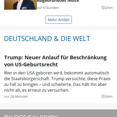
Abgeordneten Nolte
vor 6 Stunden
2min
query_builder
Mehr Artikel
DEUTSCHLAND & DIE WELT
Trump: Neuer Anlauf für Beschränkung
von US-Geburtsrecht
Wer in den USA geboren wird, bekommt automatisch
die Staatsbürgerschaft. Trump versuchte, diese Praxis
zu Fall zu bringen – und scheiterte. Das hält ihn aber
nicht ab, es erneut zu versuchen.
vor 28 Minuten
3min
query_builder