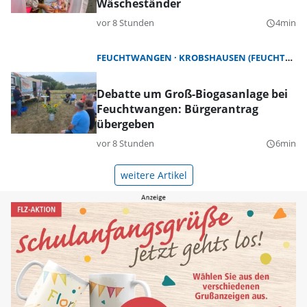
Wäscheständer
vor 8 Stunden
4min
query_builder
FEUCHTWANGEN
KROBSHAUSEN (FEUCHTWANGEN)
Debatte um Groß-Biogasanlage bei
Feuchtwangen: Bürgerantrag
übergeben
vor 8 Stunden
6min
query_builder
weitere Artikel