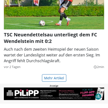
TSC Neuendettelsau unterliegt dem FC
Wendelstein mit 0:2
Auch nach dem zweiten Heimspiel der neuen Saison
wartet der Landesligist weiter auf den ersten Sieg. Im
Angriff fehlt Durchschlagskraft.
vor 2 Tagen
2min
query_builder
Mehr Artikel