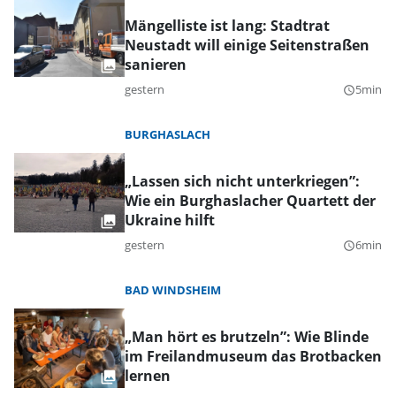
Mängelliste ist lang: Stadtrat
Neustadt will einige Seitenstraßen
sanieren
gestern
5min
query_builder
BURGHASLACH
„Lassen sich nicht unterkriegen”:
Wie ein Burghaslacher Quartett der
Ukraine hilft
gestern
6min
query_builder
BAD WINDSHEIM
„Man hört es brutzeln”: Wie Blinde
im Freilandmuseum das Brotbacken
lernen