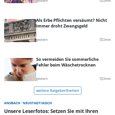
gestern
2min
query_builder
Als Erbe Pflichten versäumt? Nicht
immer droht Zwangsgeld
gestern
2min
query_builder
So vermeiden Sie sommerliche
Fehler beim Wäschetrocknen
gestern
2min
query_builder
weitere Ratgeberthemen
ANSBACH
NEUSTADT/AISCH
Unsere Leserfotos: Setzen Sie mit Ihren