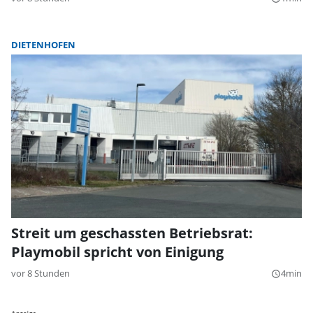
DIETENHOFEN
Streit um geschassten Betriebsrat:
Playmobil spricht von Einigung
vor 8 Stunden
4min
query_builder