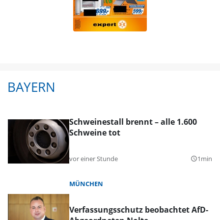
BAYERN
Schweinestall brennt – alle 1.600
Schweine tot
vor einer Stunde
1min
query_builder
MÜNCHEN
Verfassungsschutz beobachtet AfD-