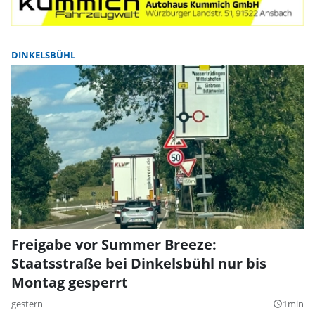
DINKELSBÜHL
Freigabe vor Summer Breeze:
Staatsstraße bei Dinkelsbühl nur bis
Montag gesperrt
gestern
1min
query_builder