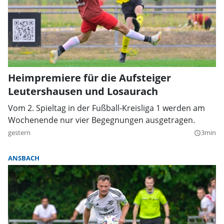
Heimpremiere für die Aufsteiger
Leutershausen und Losaurach
Vom 2. Spieltag in der Fußball-Kreisliga 1 werden am
Wochenende nur vier Begegnungen ausgetragen.
gestern
3min
query_builder
ANSBACH