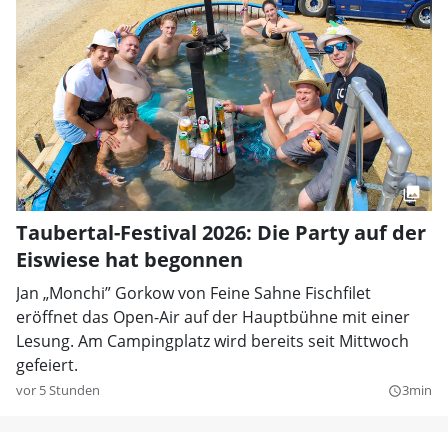
Taubertal-Festival 2026: Die Party auf der
Eiswiese hat begonnen
Jan „Monchi” Gorkow von Feine Sahne Fischfilet
eröffnet das Open-Air auf der Hauptbühne mit einer
Lesung. Am Campingplatz wird bereits seit Mittwoch
gefeiert.
vor 5 Stunden
3min
query_builder