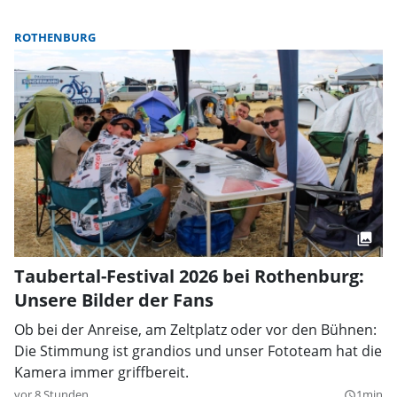
ROTHENBURG
Taubertal-Festival 2026 bei Rothenburg:
Unsere Bilder der Fans
Ob bei der Anreise, am Zeltplatz oder vor den Bühnen:
Die Stimmung ist grandios und unser Fototeam hat die
Kamera immer griffbereit.
vor 8 Stunden
1min
query_builder