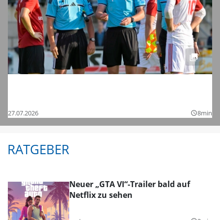
Saisonstart in der Regionalliga und den
Bezirksligen – das sind die Bilder
27.07.2026
8min
query_builder
RATGEBER
Neuer „GTA VI“-Trailer bald auf
Netflix zu sehen