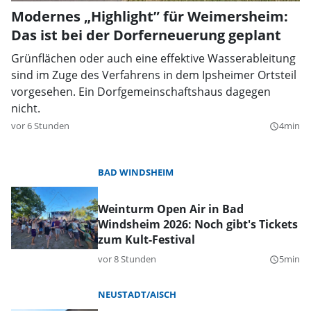
Modernes „Highlight” für Weimersheim:
Das ist bei der Dorferneuerung geplant
Grünflächen oder auch eine effektive Wasserableitung
sind im Zuge des Verfahrens in dem Ipsheimer Ortsteil
vorgesehen. Ein Dorfgemeinschaftshaus dagegen
nicht.
vor 6 Stunden
4min
query_builder
BAD WINDSHEIM
Weinturm Open Air in Bad
Windsheim 2026: Noch gibt's Tickets
zum Kult-Festival
vor 8 Stunden
5min
query_builder
NEUSTADT/AISCH