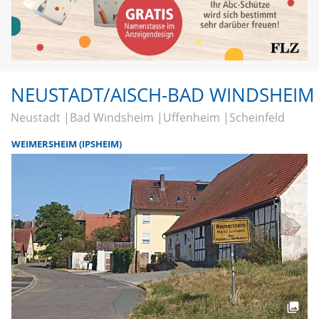
NEUSTADT/AISCH-BAD WINDSHEIM
Neustadt
Bad Windsheim
Uffenheim
Scheinfeld
WEIMERSHEIM (IPSHEIM)