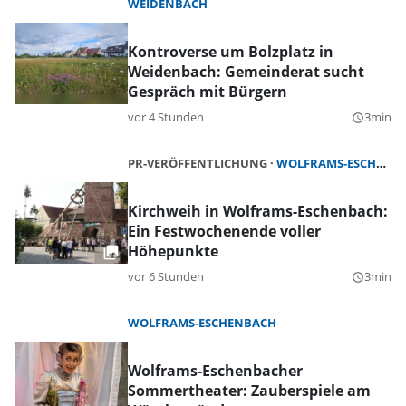
WEIDENBACH
Kontroverse um Bolzplatz in
Weidenbach: Gemeinderat sucht
Gespräch mit Bürgern
vor 4 Stunden
3min
query_builder
PR-VERÖFFENTLICHUNG
WOLFRAMS-ESCHENBACH
Kirchweih in Wolframs-Eschenbach:
Ein Festwochenende voller
Höhepunkte
vor 6 Stunden
3min
query_builder
WOLFRAMS-ESCHENBACH
Wolframs-Eschenbacher
Sommertheater: Zauberspiele am