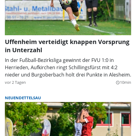
Uffenheim verteidigt knappen Vorsprung
in Unterzahl
In der Fußball-Bezirksliga gewinnt der FVU 1:0 in
Herrieden, Aufkirchen ringt Schillingsfürst mit 4:2
nieder und Burgoberbach holt drei Punkte in Alesheim.
vor 2 Tagen
10min
query_builder
NEUENDETTELSAU