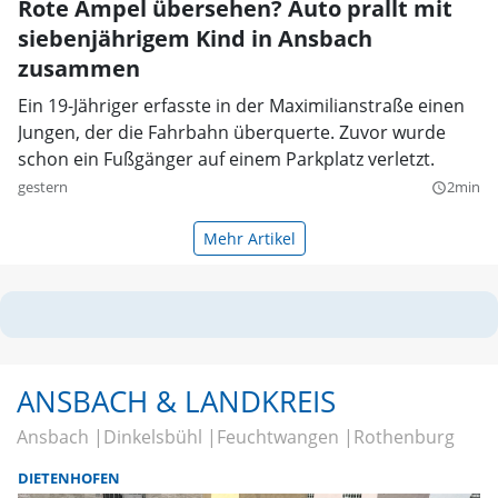
Rote Ampel übersehen? Auto prallt mit
siebenjährigem Kind in Ansbach
zusammen
Ein 19-Jähriger erfasste in der Maximilianstraße einen
Jungen, der die Fahrbahn überquerte. Zuvor wurde
schon ein Fußgänger auf einem Parkplatz verletzt.
gestern
2min
query_builder
Mehr Artikel
ANSBACH & LANDKREIS
Ansbach
Dinkelsbühl
Feuchtwangen
Rothenburg
DIETENHOFEN