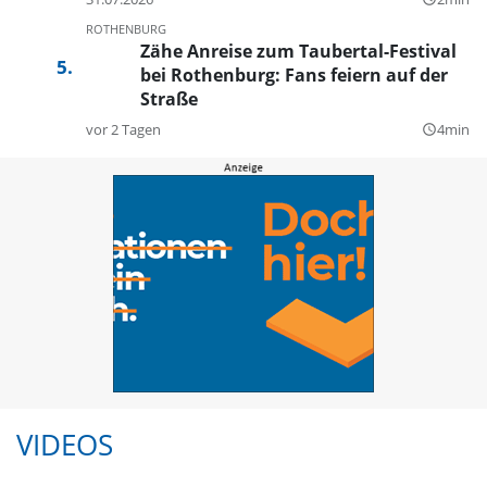
ROTHENBURG
Zähe Anreise zum Taubertal-Festival
bei Rothenburg: Fans feiern auf der
Straße
vor 2 Tagen
4min
query_builder
VIDEOS