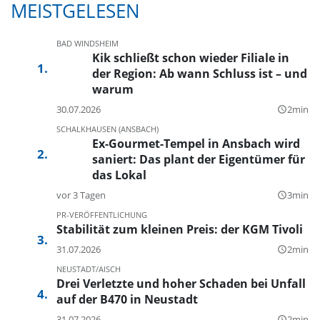
MEISTGELESEN
BAD WINDSHEIM
Kik schließt schon wieder Filiale in
der Region: Ab wann Schluss ist – und
warum
30.07.2026
2min
query_builder
SCHALKHAUSEN (ANSBACH)
Ex-Gourmet-Tempel in Ansbach wird
saniert: Das plant der Eigentümer für
das Lokal
vor 3 Tagen
3min
query_builder
PR-VERÖFFENTLICHUNG
Stabilität zum kleinen Preis: der KGM Tivoli
31.07.2026
2min
query_builder
NEUSTADT/AISCH
Drei Verletzte und hoher Schaden bei Unfall
auf der B470 in Neustadt
31.07.2026
2min
query_builder