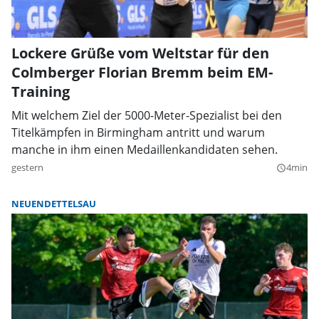
Lockere Grüße vom Weltstar für den
Colmberger Florian Bremm beim EM-
Training
Mit welchem Ziel der 5000-Meter-Spezialist bei den
Titelkämpfen in Birmingham antritt und warum
manche in ihm einen Medaillenkandidaten sehen.
gestern
4min
query_builder
NEUENDETTELSAU