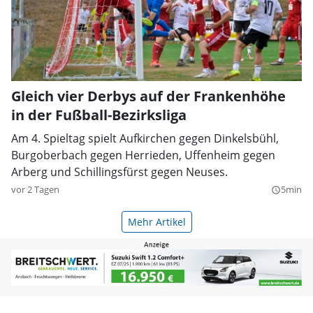
Gleich vier Derbys auf der Frankenhöhe
in der Fußball-Bezirksliga
Am 4. Spieltag spielt Aufkirchen gegen Dinkelsbühl,
Burgoberbach gegen Herrieden, Uffenheim gegen
Arberg und Schillingsfürst gegen Neuses.
vor 2 Tagen
5min
query_builder
Mehr Artikel