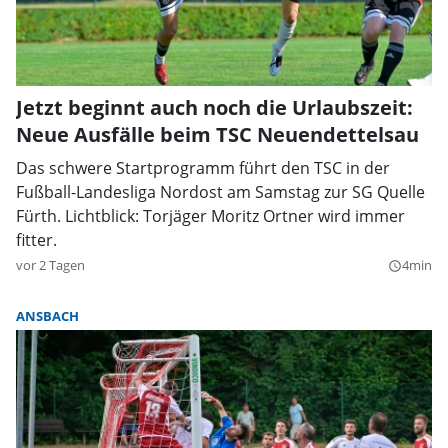
Jetzt beginnt auch noch die Urlaubszeit:
Neue Ausfälle beim TSC Neuendettelsau
Das schwere Startprogramm führt den TSC in der
Fußball-Landesliga Nordost am Samstag zur SG Quelle
Fürth. Lichtblick: Torjäger Moritz Ortner wird immer
fitter.
vor 2 Tagen
4min
query_builder
ANSBACH