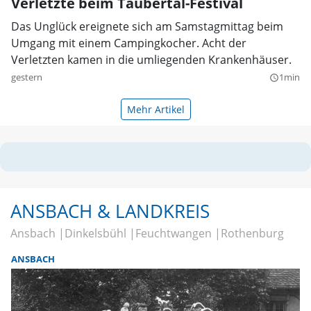
Verletzte beim Taubertal-Festival
Das Unglück ereignete sich am Samstagmittag beim
Umgang mit einem Campingkocher. Acht der
Verletzten kamen in die umliegenden Krankenhäuser.
gestern
1min
query_builder
Mehr Artikel
ANSBACH & LANDKREIS
Ansbach
Dinkelsbühl
Feuchtwangen
Rothenburg
ANSBACH