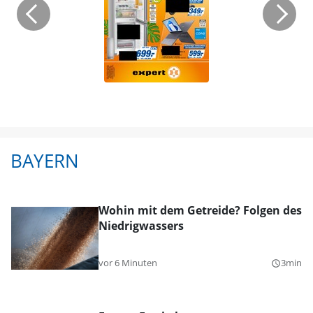
BAYERN
Wohin mit dem Getreide? Folgen des
Niedrigwassers
vor 6 Minuten
3min
query_builder