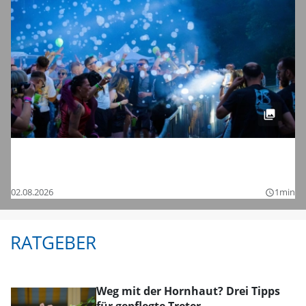
Tanzen bis in die Nacht: Die Bilder vom
Chamaeleon Festival 2026 bei Schnelldorf
02.08.2026
1min
query_builder
RATGEBER
Weg mit der Hornhaut? Drei Tipps