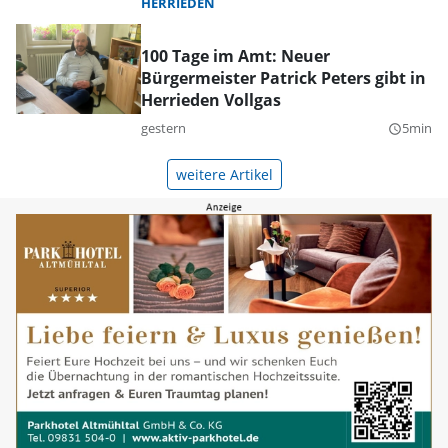
HERRIEDEN
100 Tage im Amt: Neuer
Bürgermeister Patrick Peters gibt in
Herrieden Vollgas
gestern
5min
query_builder
weitere Artikel