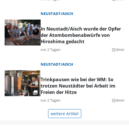
NEUSTADT/AISCH
In Neustadt/Aisch wurde der Opfer
der Atombombenabwürfe von
Hiroshima gedacht
vor 2 Tagen
3min
query_builder
NEUSTADT/AISCH
Trinkpausen wie bei der WM: So
trotzen Neustädter bei Arbeit im
Freien der Hitze
vor 2 Tagen
4min
query_builder
weitere Artikel