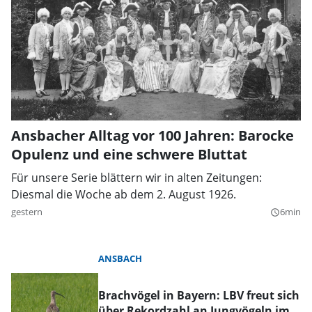
Ansbacher Alltag vor 100 Jahren: Barocke
Opulenz und eine schwere Bluttat
Für unsere Serie blättern wir in alten Zeitungen:
Diesmal die Woche ab dem 2. August 1926.
gestern
6min
query_builder
ANSBACH
Brachvögel in Bayern: LBV freut sich
über Rekordzahl an Jungvögeln im