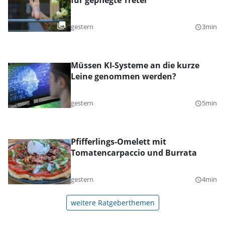
für gepflegte Treter
gestern
3min
query_builder
Müssen KI-Systeme an die kurze
Leine genommen werden?
gestern
5min
query_builder
Pfifferlings-Omelett mit
Tomatencarpaccio und Burrata
gestern
4min
query_builder
weitere Ratgeberthemen