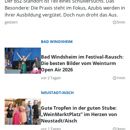
Der BSZ-Standort ist Teil eines Schulversuchs. Das
Besondere: Die Praxis steht im Fokus, Azubis werden in
ihrer Ausbildung vergütet. Doch nun droht das Aus.
gestern
5min
query_builder
BAD WINDSHEIM
Bad Windsheim im Festival-Rausch:
Die besten Bilder vom Weinturm
Open Air 2026
vor 2 Tagen
1min
query_builder
NEUSTADT/AISCH
Gute Tropfen in der guten Stube:
„WeinMarktPlatz” im Herzen von
Neustadt/Aisch
vor 2 Tagen
3min
query_builder