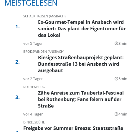
MEISTGELESEN
SCHALKHAUSEN (ANSBACH)
Ex-Gourmet-Tempel in Ansbach wird
saniert: Das plant der Eigentümer für
das Lokal
vor 5 Tagen
3min
query_builder
BRODSWINDEN (ANSBACH)
Riesiges Straßenbauprojekt geplant:
Bundesstraße 13 bei Ansbach wird
ausgebaut
vor 2 Tagen
5min
query_builder
ROTHENBURG
Zähe Anreise zum Taubertal-Festival
bei Rothenburg: Fans feiern auf der
Straße
vor 4 Tagen
4min
query_builder
DINKELSBÜHL
Freigabe vor Summer Breeze: Staatsstraße