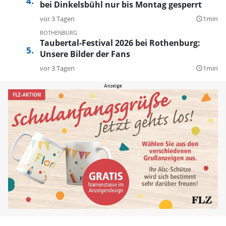
bei Dinkelsbühl nur bis Montag gesperrt
vor 3 Tagen
1min
query_builder
ROTHENBURG
Taubertal-Festival 2026 bei Rothenburg:
Unsere Bilder der Fans
vor 3 Tagen
1min
query_builder