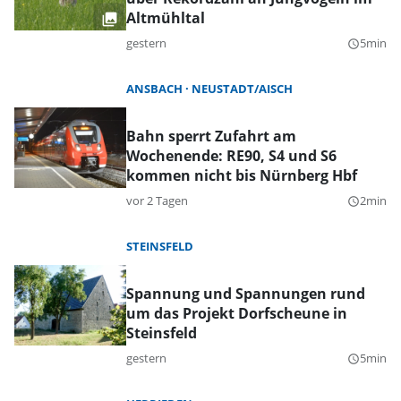
Altmühltal
gestern
5min
query_builder
ANSBACH
NEUSTADT/AISCH
Bahn sperrt Zufahrt am
Wochenende: RE90, S4 und S6
kommen nicht bis Nürnberg Hbf
vor 2 Tagen
2min
query_builder
STEINSFELD
Spannung und Spannungen rund
um das Projekt Dorfscheune in
Steinsfeld
gestern
5min
query_builder