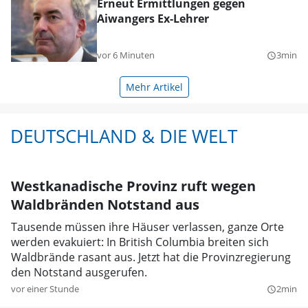
Erneut Ermittlungen gegen
Aiwangers Ex-Lehrer
vor 6 Minuten
3min
query_builder
Mehr Artikel
DEUTSCHLAND & DIE WELT
Westkanadische Provinz ruft wegen
Waldbränden Notstand aus
Tausende müssen ihre Häuser verlassen, ganze Orte
werden evakuiert: In British Columbia breiten sich
Waldbrände rasant aus. Jetzt hat die Provinzregierung
den Notstand ausgerufen.
vor einer Stunde
2min
query_builder