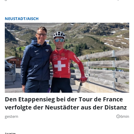
NEUSTADT/AISCH
Den Etappensieg bei der Tour de France
verfolgte der Neustädter aus der Distanz
gestern
6min
query_builder