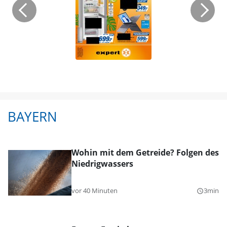
BAYERN
Wohin mit dem Getreide? Folgen des
Niedrigwassers
vor 40 Minuten
3min
query_builder