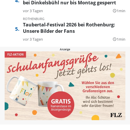
bei Dinkelsbühl nur bis Montag gesperrt
vor 3 Tagen
1min
query_builder
ROTHENBURG
Taubertal-Festival 2026 bei Rothenburg:
Unsere Bilder der Fans
vor 3 Tagen
1min
query_builder