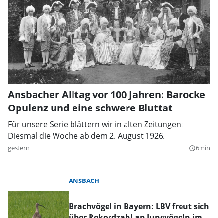
Ansbacher Alltag vor 100 Jahren: Barocke
Opulenz und eine schwere Bluttat
Für unsere Serie blättern wir in alten Zeitungen:
Diesmal die Woche ab dem 2. August 1926.
gestern
6min
query_builder
ANSBACH
Brachvögel in Bayern: LBV freut sich
über Rekordzahl an Jungvögeln im