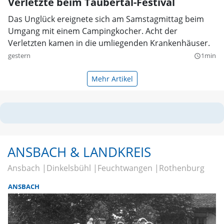
Verletzte beim Taubertal-Festival
Das Unglück ereignete sich am Samstagmittag beim
Umgang mit einem Campingkocher. Acht der
Verletzten kamen in die umliegenden Krankenhäuser.
gestern
1min
query_builder
Mehr Artikel
ANSBACH & LANDKREIS
Ansbach
Dinkelsbühl
Feuchtwangen
Rothenburg
ANSBACH