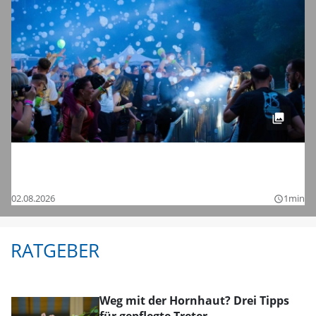
Tanzen bis in die Nacht: Die Bilder vom
Chamaeleon Festival 2026 bei Schnelldorf
02.08.2026
1min
query_builder
RATGEBER
Weg mit der Hornhaut? Drei Tipps