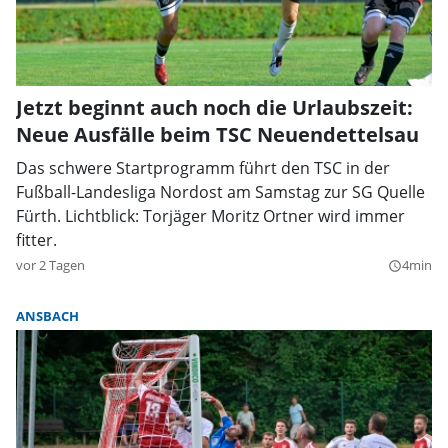
Jetzt beginnt auch noch die Urlaubszeit:
Neue Ausfälle beim TSC Neuendettelsau
Das schwere Startprogramm führt den TSC in der
Fußball-Landesliga Nordost am Samstag zur SG Quelle
Fürth. Lichtblick: Torjäger Moritz Ortner wird immer
fitter.
vor 2 Tagen
4min
query_builder
ANSBACH