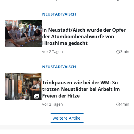
NEUSTADT/AISCH
In Neustadt/Aisch wurde der Opfer
der Atombombenabwürfe von
Hiroshima gedacht
vor 2 Tagen
3min
query_builder
NEUSTADT/AISCH
Trinkpausen wie bei der WM: So
trotzen Neustädter bei Arbeit im
Freien der Hitze
vor 2 Tagen
4min
query_builder
weitere Artikel