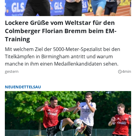
Lockere Grüße vom Weltstar für den
Colmberger Florian Bremm beim EM-
Training
Mit welchem Ziel der 5000-Meter-Spezialist bei den
Titelkämpfen in Birmingham antritt und warum
manche in ihm einen Medaillenkandidaten sehen.
gestern
4min
query_builder
NEUENDETTELSAU