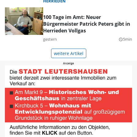
HERRIEDEN
100 Tage im Amt: Neuer
Bürgermeister Patrick Peters gibt in
Herrieden Vollgas
gestern
5min
query_builder
weitere Artikel