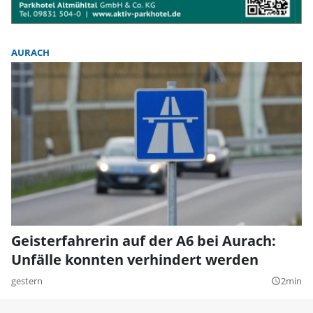
AURACH
Geisterfahrerin auf der A6 bei Aurach:
Unfälle konnten verhindert werden
gestern
2min
query_builder