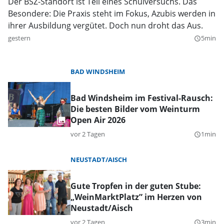
Der BSZ-Standort ist Teil eines Schulversuchs. Das
Besondere: Die Praxis steht im Fokus, Azubis werden in
ihrer Ausbildung vergütet. Doch nun droht das Aus.
gestern
5min
query_builder
BAD WINDSHEIM
Bad Windsheim im Festival-Rausch:
Die besten Bilder vom Weinturm
Open Air 2026
vor 2 Tagen
1min
query_builder
NEUSTADT/AISCH
Gute Tropfen in der guten Stube:
„WeinMarktPlatz” im Herzen von
Neustadt/Aisch
vor 2 Tagen
3min
query_builder