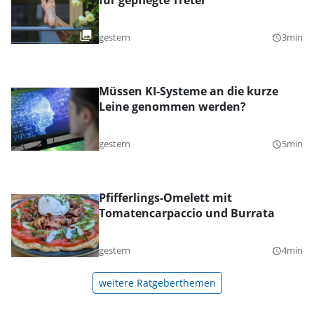
für gepflegte Treter
gestern
3min
query_builder
Müssen KI-Systeme an die kurze
Leine genommen werden?
gestern
5min
query_builder
Pfifferlings-Omelett mit
Tomatencarpaccio und Burrata
gestern
4min
query_builder
weitere Ratgeberthemen