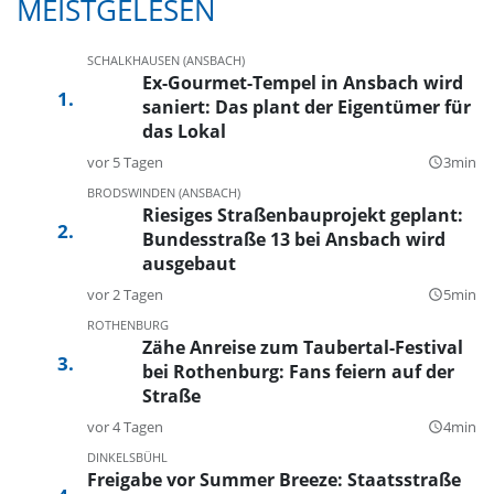
MEISTGELESEN
SCHALKHAUSEN (ANSBACH)
Ex-Gourmet-Tempel in Ansbach wird
saniert: Das plant der Eigentümer für
das Lokal
vor 5 Tagen
3min
query_builder
BRODSWINDEN (ANSBACH)
Riesiges Straßenbauprojekt geplant:
Bundesstraße 13 bei Ansbach wird
ausgebaut
vor 2 Tagen
5min
query_builder
ROTHENBURG
Zähe Anreise zum Taubertal-Festival
bei Rothenburg: Fans feiern auf der
Straße
vor 4 Tagen
4min
query_builder
DINKELSBÜHL
Freigabe vor Summer Breeze: Staatsstraße