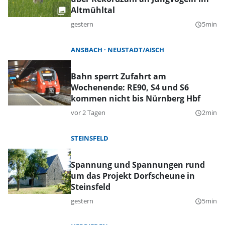
Altmühltal
gestern
5min
query_builder
ANSBACH
NEUSTADT/AISCH
Bahn sperrt Zufahrt am
Wochenende: RE90, S4 und S6
kommen nicht bis Nürnberg Hbf
vor 2 Tagen
2min
query_builder
STEINSFELD
Spannung und Spannungen rund
um das Projekt Dorfscheune in
Steinsfeld
gestern
5min
query_builder