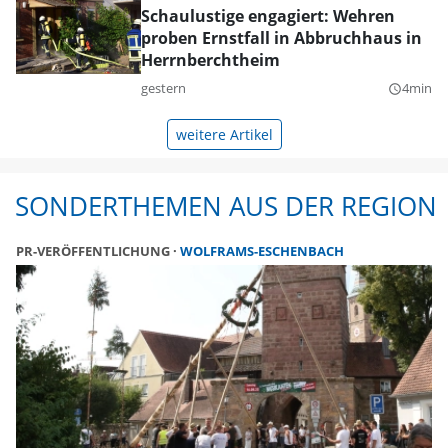
Schaulustige engagiert: Wehren
proben Ernstfall in Abbruchhaus in
Herrnberchtheim
gestern
4min
query_builder
weitere Artikel
SONDERTHEMEN AUS DER REGION
PR-VERÖFFENTLICHUNG
WOLFRAMS-ESCHENBACH