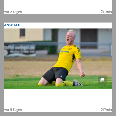
Unsere Bilder der Fans
vor 2 Tagen
1min
query_builder
ANSBACH
Endlich wieder Amateurfußball für alle:
Die Bilder zum Auftakt auf Kreisebene
vor 5 Tagen
7min
query_builder