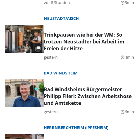
vor 8 Stunden
3min
query_builder
NEUSTADT/AISCH
Trinkpausen wie bei der WM: So
trotzen Neustädter bei Arbeit im
Freien der Hitze
gestern
4min
query_builder
BAD WINDSHEIM
Bad Windsheims Bürgermeister
Philipp Flierl: Zwischen Arbeitshose
und Amtskette
gestern
6min
query_builder
HERRNBERCHTHEIM (IPPESHEIM)