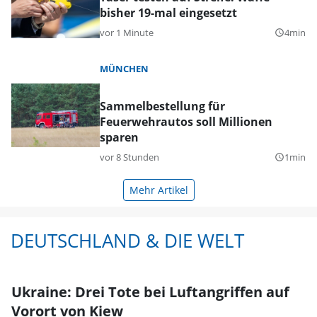
bisher 19-mal eingesetzt
vor 1 Minute
4min
query_builder
MÜNCHEN
Sammelbestellung für
Feuerwehrautos soll Millionen
sparen
vor 8 Stunden
1min
query_builder
Mehr Artikel
DEUTSCHLAND & DIE WELT
Ukraine: Drei Tote bei Luftangriffen auf
Vorort von Kiew