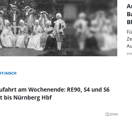
A
B
B
Fü
Ze
Au
vo
T/AISCH
Zufahrt am Wochenende: RE90, S4 und S6
 bis Nürnberg Hbf
2min
query_builder