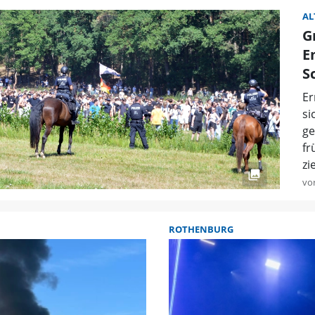
AL
G
E
S
Er
si
ge
fr
zi
vo
ROTHENBURG