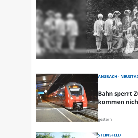
ANSBACH
NEUSTAD
Bahn sperrt 
kommen nicht
gestern
STEINSFELD