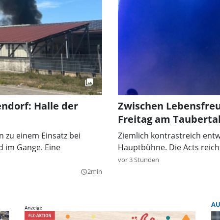
dorf: Halle der
Zwischen Lebensfreu
Freitag am Taubertal
 zu einem Einsatz bei
Ziemlich kontrastreich entw
d im Gange. Eine
Hauptbühne. Die Acts reicht
vor 3 Stunden
2min
query_builder
A