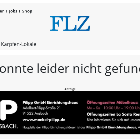
er
Jobs
Shop
FLZ – Nachr
 Karpfen-Lokale
konnte leider nicht gef