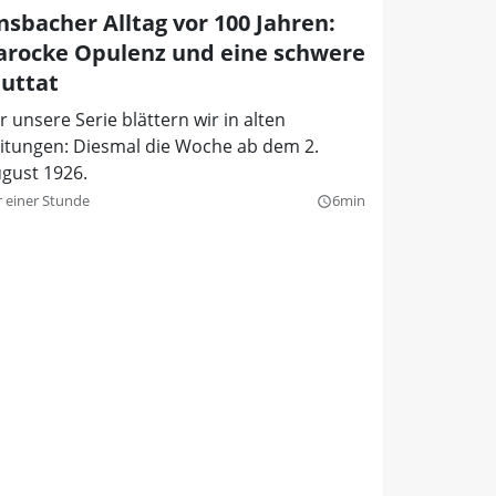
nsbacher Alltag vor 100 Jahren:
arocke Opulenz und eine schwere
luttat
r unsere Serie blättern wir in alten
itungen: Diesmal die Woche ab dem 2.
gust 1926.
r einer Stunde
6min
query_builder