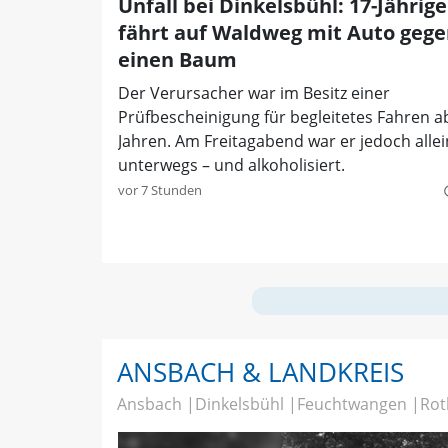
Unfall bei Dinkelsbühl: 17-Jährige
fährt auf Waldweg mit Auto geg
einen Baum
Der Verursacher war im Besitz einer
Prüfbescheinigung für begleitetes Fahren a
Jahren. Am Freitagabend war er jedoch alle
unterwegs – und alkoholisiert.
vor 7 Stunden
quer
ANSBACH & LANDKREIS
Ansbach
Dinkelsbühl
Feuchtwangen
Rot