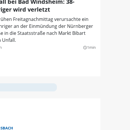
all bei Bad Windsheim: 38-
iger wird verletzt
rühen Freitagnachmittag verursachte ein
ähriger an der Einmündung der Nürnberger
e in die Staatsstraße nach Markt Bibart
 Unfall.
n
1min
query_builder
SBACH