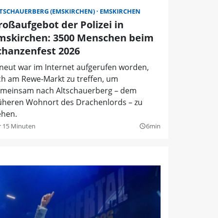
TSCHAUERBERG (EMSKIRCHEN)
EMSKIRCHEN
roßaufgebot der Polizei in
mskirchen: 3500 Menschen beim
chanzenfest 2026
neut war im Internet aufgerufen worden,
ch am Rewe-Markt zu treffen, um
meinsam nach Altschauerberg – dem
üheren Wohnort des Drachenlords – zu
ehen.
r 15 Minuten
6min
query_builder