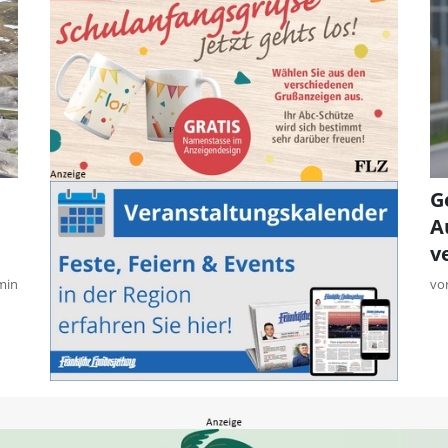
G
A
v
min
vo