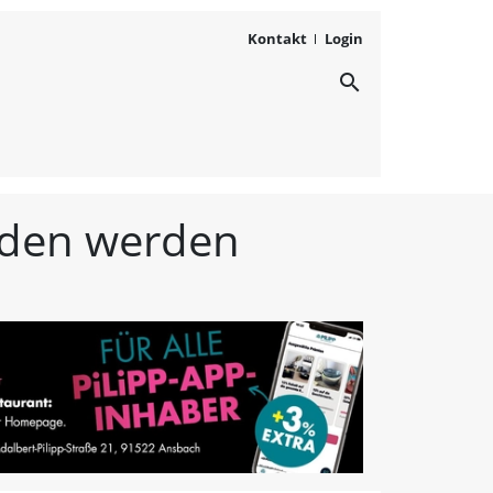
Kontakt
Login
search
ichten aus Westmittelfr
unden werden