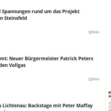
 Spannungen rund um das Projekt
n Steinsfeld
5min
query_builder
mt: Neuer Bürgermeister Patrick Peters
eden Vollgas
5min
query_builder
s Lichtenau: Backstage mit Peter Maffay