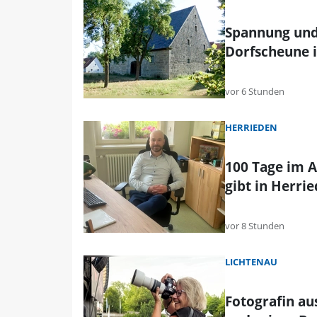
Spannung und
Dorfscheune i
vor 6 Stunden
HERRIEDEN
100 Tage im A
gibt in Herri
vor 8 Stunden
LICHTENAU
Fotografin au