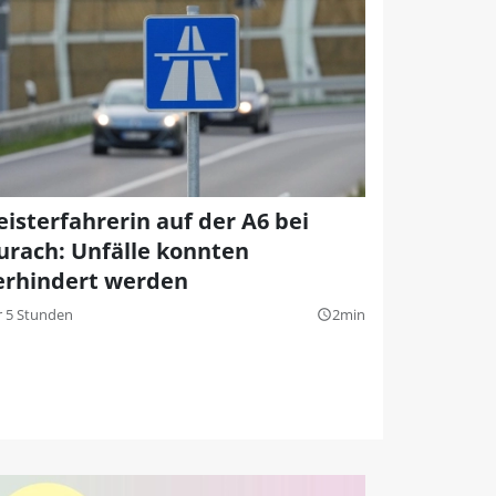
eisterfahrerin auf der A6 bei
urach: Unfälle konnten
erhindert werden
r 5 Stunden
2min
query_builder