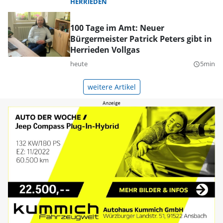
HERRIEDEN
100 Tage im Amt: Neuer
Bürgermeister Patrick Peters gibt in
Herrieden Vollgas
heute
5min
query_builder
weitere Artikel