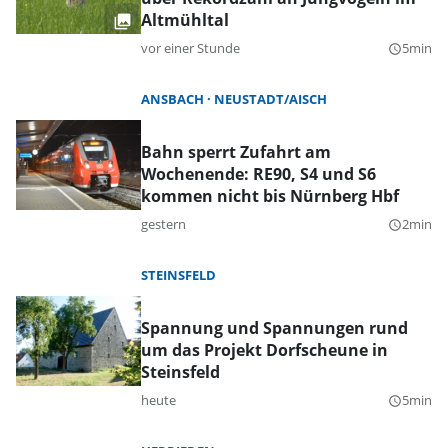
Altmühltal
vor einer Stunde
5min
query_builder
ANSBACH
NEUSTADT/AISCH
Bahn sperrt Zufahrt am
Wochenende: RE90, S4 und S6
kommen nicht bis Nürnberg Hbf
gestern
2min
query_builder
STEINSFELD
Spannung und Spannungen rund
um das Projekt Dorfscheune in
Steinsfeld
heute
5min
query_builder