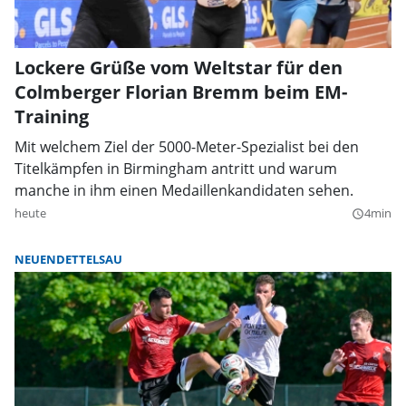
Lockere Grüße vom Weltstar für den
Colmberger Florian Bremm beim EM-
Training
Mit welchem Ziel der 5000-Meter-Spezialist bei den
Titelkämpfen in Birmingham antritt und warum
manche in ihm einen Medaillenkandidaten sehen.
heute
4min
query_builder
NEUENDETTELSAU