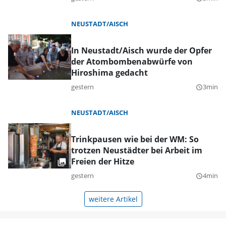
NEUSTADT/AISCH
In Neustadt/Aisch wurde der Opfer
der Atombombenabwürfe von
Hiroshima gedacht
gestern
3min
query_builder
NEUSTADT/AISCH
Trinkpausen wie bei der WM: So
trotzen Neustädter bei Arbeit im
Freien der Hitze
gestern
4min
query_builder
weitere Artikel