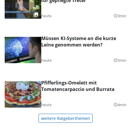
für gepflegte Treter
heute
3min
query_builder
Müssen KI-Systeme an die kurze
Leine genommen werden?
heute
5min
query_builder
Pfifferlings-Omelett mit
Tomatencarpaccio und Burrata
heute
4min
query_builder
weitere Ratgeberthemen