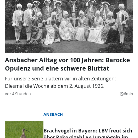
Ansbacher Alltag vor 100 Jahren: Barocke
Opulenz und eine schwere Bluttat
Für unsere Serie blättern wir in alten Zeitungen:
Diesmal die Woche ab dem 2. August 1926.
vor 4 Stunden
6min
query_builder
ANSBACH
Brachvögel in Bayern: LBV freut sich
über Rekordzahl an Jungvögeln im