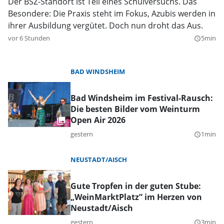
Der BSZ-Standort ist Teil eines Schulversuchs. Das
Besondere: Die Praxis steht im Fokus, Azubis werden in
ihrer Ausbildung vergütet. Doch nun droht das Aus.
vor 6 Stunden
5min
query_builder
BAD WINDSHEIM
Bad Windsheim im Festival-Rausch:
Die besten Bilder vom Weinturm
Open Air 2026
gestern
1min
query_builder
NEUSTADT/AISCH
Gute Tropfen in der guten Stube:
„WeinMarktPlatz” im Herzen von
Neustadt/Aisch
gestern
3min
query_builder