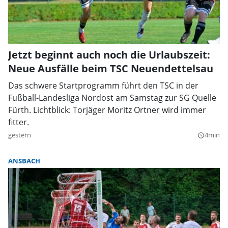
Jetzt beginnt auch noch die Urlaubszeit:
Neue Ausfälle beim TSC Neuendettelsau
Das schwere Startprogramm führt den TSC in der
Fußball-Landesliga Nordost am Samstag zur SG Quelle
Fürth. Lichtblick: Torjäger Moritz Ortner wird immer
fitter.
gestern
4min
query_builder
ANSBACH