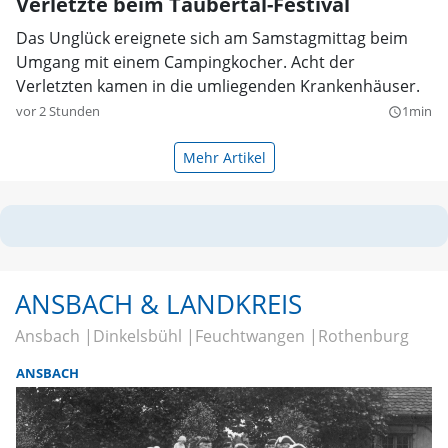
Verletzte beim Taubertal-Festival
Das Unglück ereignete sich am Samstagmittag beim
Umgang mit einem Campingkocher. Acht der
Verletzten kamen in die umliegenden Krankenhäuser.
vor 2 Stunden
1min
query_builder
Mehr Artikel
ANSBACH & LANDKREIS
Ansbach
Dinkelsbühl
Feuchtwangen
Rothenburg
ANSBACH