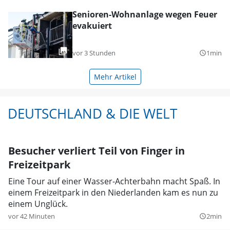
Senioren-Wohnanlage wegen Feuer
evakuiert
vor 3 Stunden
1min
query_builder
Mehr Artikel
DEUTSCHLAND & DIE WELT
Besucher verliert Teil von Finger in
Freizeitpark
Eine Tour auf einer Wasser-Achterbahn macht Spaß. In
einem Freizeitpark in den Niederlanden kam es nun zu
einem Unglück.
vor 42 Minuten
2min
query_builder