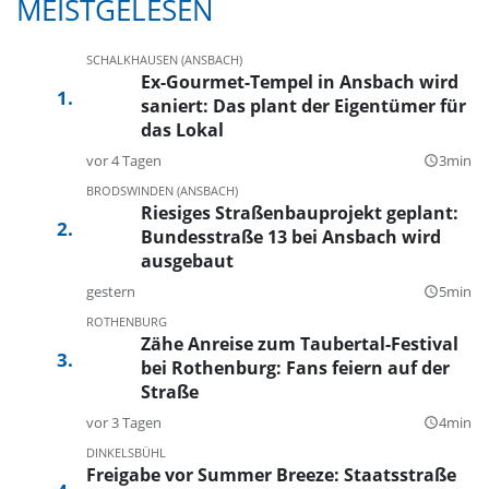
MEISTGELESEN
SCHALKHAUSEN (ANSBACH)
Ex-Gourmet-Tempel in Ansbach wird
saniert: Das plant der Eigentümer für
das Lokal
vor 4 Tagen
3min
query_builder
BRODSWINDEN (ANSBACH)
Riesiges Straßenbauprojekt geplant:
Bundesstraße 13 bei Ansbach wird
ausgebaut
gestern
5min
query_builder
ROTHENBURG
Zähe Anreise zum Taubertal-Festival
bei Rothenburg: Fans feiern auf der
Straße
vor 3 Tagen
4min
query_builder
DINKELSBÜHL
Freigabe vor Summer Breeze: Staatsstraße