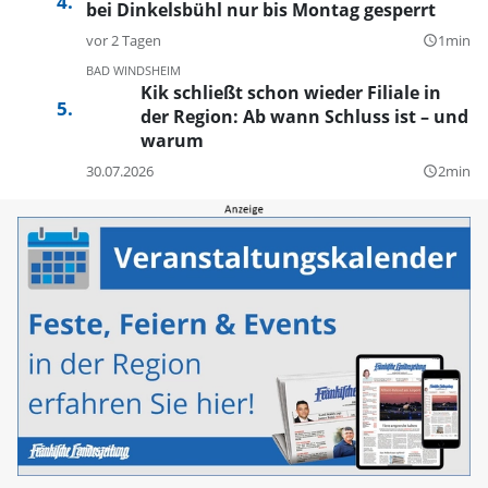
bei Dinkelsbühl nur bis Montag gesperrt
vor 2 Tagen
1min
query_builder
BAD WINDSHEIM
Kik schließt schon wieder Filiale in
der Region: Ab wann Schluss ist – und
warum
30.07.2026
2min
query_builder