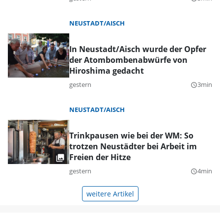
NEUSTADT/AISCH
In Neustadt/Aisch wurde der Opfer
der Atombombenabwürfe von
Hiroshima gedacht
gestern
3min
query_builder
NEUSTADT/AISCH
Trinkpausen wie bei der WM: So
trotzen Neustädter bei Arbeit im
Freien der Hitze
gestern
4min
query_builder
weitere Artikel