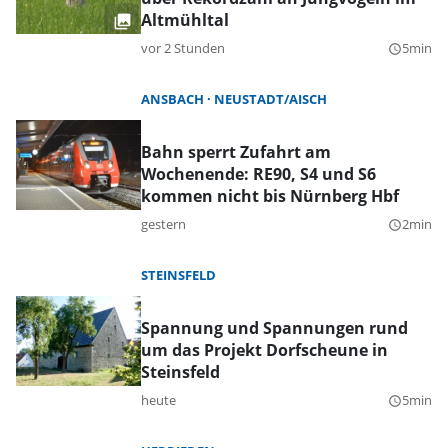
Altmühltal
vor 2 Stunden
5min
query_builder
ANSBACH
NEUSTADT/AISCH
Bahn sperrt Zufahrt am
Wochenende: RE90, S4 und S6
kommen nicht bis Nürnberg Hbf
gestern
2min
query_builder
STEINSFELD
Spannung und Spannungen rund
um das Projekt Dorfscheune in
Steinsfeld
heute
5min
query_builder