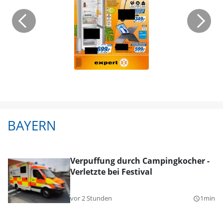
BAYERN
Verpuffung durch Campingkocher -
Verletzte bei Festival
vor 2 Stunden
1min
query_builder