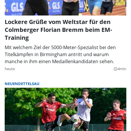
Lockere Grüße vom Weltstar für den
Colmberger Florian Bremm beim EM-
Training
Mit welchem Ziel der 5000-Meter-Spezialist bei den
Titelkämpfen in Birmingham antritt und warum
manche in ihm einen Medaillenkandidaten sehen.
heute
4min
query_builder
NEUENDETTELSAU