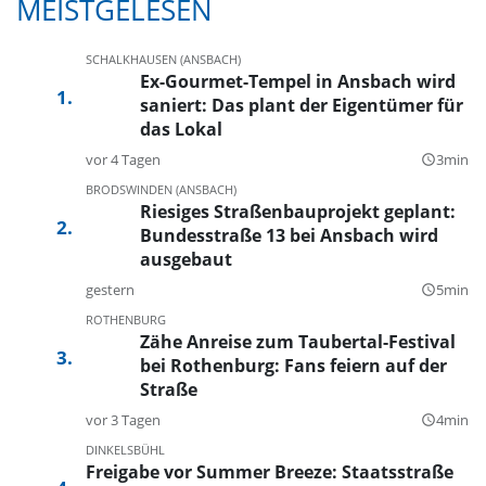
MEISTGELESEN
SCHALKHAUSEN (ANSBACH)
Ex-Gourmet-Tempel in Ansbach wird
saniert: Das plant der Eigentümer für
das Lokal
vor 4 Tagen
3min
query_builder
BRODSWINDEN (ANSBACH)
Riesiges Straßenbauprojekt geplant:
Bundesstraße 13 bei Ansbach wird
ausgebaut
gestern
5min
query_builder
ROTHENBURG
Zähe Anreise zum Taubertal-Festival
bei Rothenburg: Fans feiern auf der
Straße
vor 3 Tagen
4min
query_builder
DINKELSBÜHL
Freigabe vor Summer Breeze: Staatsstraße