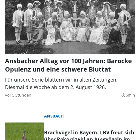
Ansbacher Alltag vor 100 Jahren: Barocke
Opulenz und eine schwere Bluttat
Für unsere Serie blättern wir in alten Zeitungen:
Diesmal die Woche ab dem 2. August 1926.
vor 5 Stunden
6min
query_builder
ANSBACH
Brachvögel in Bayern: LBV freut sich
über Rekordzahl an Jungvögeln im