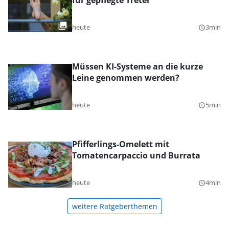
für gepflegte Treter
heute
3min
query_builder
Müssen KI-Systeme an die kurze
Leine genommen werden?
heute
5min
query_builder
Pfifferlings-Omelett mit
Tomatencarpaccio und Burrata
heute
4min
query_builder
weitere Ratgeberthemen