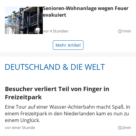
Senioren-Wohnanlage wegen Feuer
evakuiert
vor 4 Stunden
1min
query_builder
Mehr Artikel
DEUTSCHLAND & DIE WELT
Besucher verliert Teil von Finger in
Freizeitpark
Eine Tour auf einer Wasser-Achterbahn macht Spaß. In
einem Freizeitpark in den Niederlanden kam es nun zu
einem Unglück.
vor einer Stunde
2min
query_builder