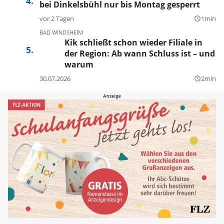
bei Dinkelsbühl nur bis Montag gesperrt
vor 2 Tagen
1min
query_builder
BAD WINDSHEIM
Kik schließt schon wieder Filiale in
der Region: Ab wann Schluss ist – und
warum
30.07.2026
2min
query_builder