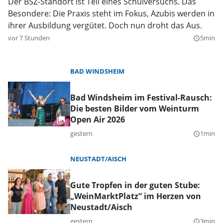
Der BSZ-Standort ist Teil eines Schulversuchs. Das
Besondere: Die Praxis steht im Fokus, Azubis werden in
ihrer Ausbildung vergütet. Doch nun droht das Aus.
vor 7 Stunden
5min
query_builder
BAD WINDSHEIM
Bad Windsheim im Festival-Rausch:
Die besten Bilder vom Weinturm
Open Air 2026
gestern
1min
query_builder
NEUSTADT/AISCH
Gute Tropfen in der guten Stube:
„WeinMarktPlatz” im Herzen von
Neustadt/Aisch
gestern
3min
query_builder