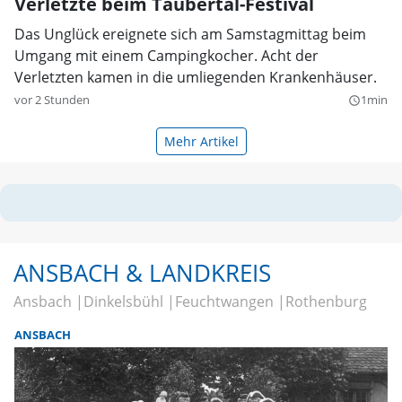
Verletzte beim Taubertal-Festival
Das Unglück ereignete sich am Samstagmittag beim
Umgang mit einem Campingkocher. Acht der
Verletzten kamen in die umliegenden Krankenhäuser.
vor 2 Stunden
1min
query_builder
Mehr Artikel
ANSBACH & LANDKREIS
Ansbach
Dinkelsbühl
Feuchtwangen
Rothenburg
ANSBACH