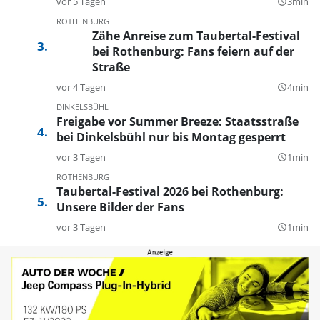
vor 5 Tagen
3min
query_builder
ROTHENBURG
Zähe Anreise zum Taubertal-Festival
bei Rothenburg: Fans feiern auf der
Straße
vor 4 Tagen
4min
query_builder
DINKELSBÜHL
Freigabe vor Summer Breeze: Staatsstraße
bei Dinkelsbühl nur bis Montag gesperrt
vor 3 Tagen
1min
query_builder
ROTHENBURG
Taubertal-Festival 2026 bei Rothenburg:
Unsere Bilder der Fans
vor 3 Tagen
1min
query_builder