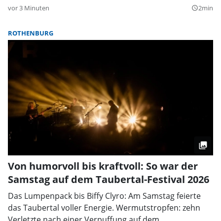
vor 3 Minuten
2min
query_builder
ROTHENBURG
Von humorvoll bis kraftvoll: So war der
Samstag auf dem Taubertal-Festival 2026
Das Lumpenpack bis Biffy Clyro: Am Samstag feierte
das Taubertal voller Energie. Wermutstropfen: zehn
Verletzte nach einer Verpuffung auf dem