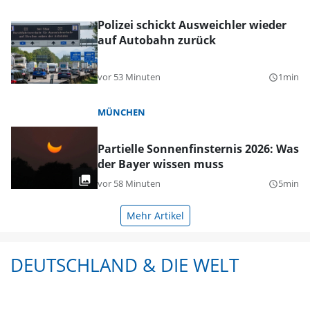
Polizei schickt Ausweichler wieder
auf Autobahn zurück
vor 53 Minuten
1min
query_builder
MÜNCHEN
Partielle Sonnenfinsternis 2026: Was
der Bayer wissen muss
vor 58 Minuten
5min
query_builder
Mehr Artikel
DEUTSCHLAND & DIE WELT