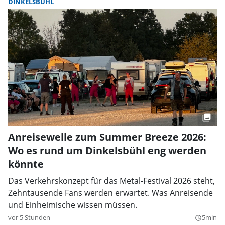
DINKELSBÜHL
Anreisewelle zum Summer Breeze 2026:
Wo es rund um Dinkelsbühl eng werden
könnte
Das Verkehrskonzept für das Metal-Festival 2026 steht,
Zehntausende Fans werden erwartet. Was Anreisende
und Einheimische wissen müssen.
vor 5 Stunden
5min
query_builder