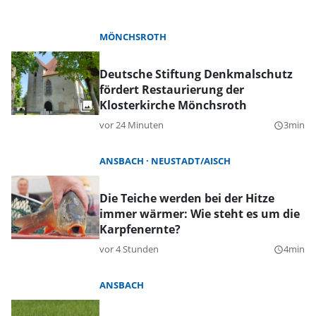
MÖNCHSROTH
Deutsche Stiftung Denkmalschutz
fördert Restaurierung der
Klosterkirche Mönchsroth
vor 24 Minuten
3min
query_builder
ANSBACH
NEUSTADT/AISCH
Die Teiche werden bei der Hitze
immer wärmer: Wie steht es um die
Karpfenernte?
vor 4 Stunden
4min
query_builder
ANSBACH