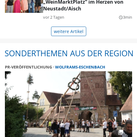
„WeinMarktPlatz” im Herzen von
Neustadt/Aisch
vor 2 Tagen
3min
query_builder
weitere Artikel
SONDERTHEMEN AUS DER REGION
PR-VERÖFFENTLICHUNG
WOLFRAMS-ESCHENBACH