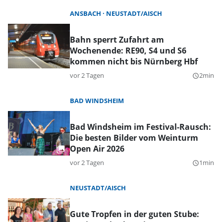
ANSBACH
NEUSTADT/AISCH
Bahn sperrt Zufahrt am
Wochenende: RE90, S4 und S6
kommen nicht bis Nürnberg Hbf
vor 2 Tagen
2min
query_builder
BAD WINDSHEIM
Bad Windsheim im Festival-Rausch:
Die besten Bilder vom Weinturm
Open Air 2026
vor 2 Tagen
1min
query_builder
NEUSTADT/AISCH
Gute Tropfen in der guten Stube: