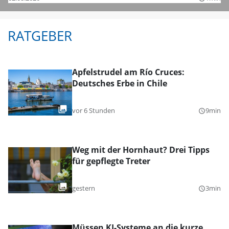
RATGEBER
Apfelstrudel am Río Cruces:
Deutsches Erbe in Chile
vor 6 Stunden
9min
query_builder
Weg mit der Hornhaut? Drei Tipps
für gepflegte Treter
gestern
3min
query_builder
Müssen KI-Systeme an die kurze