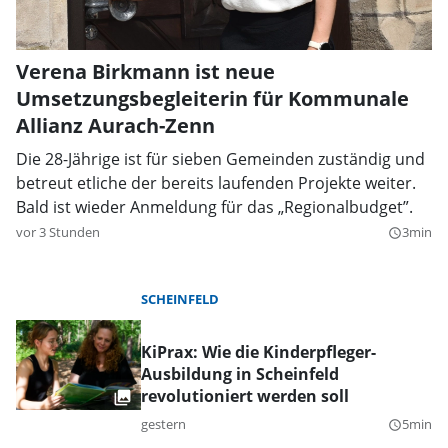
Verena Birkmann ist neue
Umsetzungsbegleiterin für Kommunale
Allianz Aurach-Zenn
Die 28-Jährige ist für sieben Gemeinden zuständig und
betreut etliche der bereits laufenden Projekte weiter.
Bald ist wieder Anmeldung für das „Regionalbudget”.
vor 3 Stunden
3min
query_builder
SCHEINFELD
KiPrax: Wie die Kinderpfleger-
Ausbildung in Scheinfeld
revolutioniert werden soll
gestern
5min
query_builder