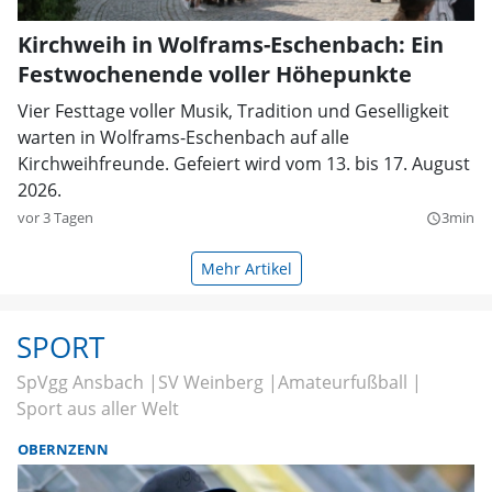
Kirchweih in Wolframs-Eschenbach: Ein
Festwochenende voller Höhepunkte
Vier Festtage voller Musik, Tradition und Geselligkeit
warten in Wolframs-Eschenbach auf alle
Kirchweihfreunde. Gefeiert wird vom 13. bis 17. August
2026.
vor 3 Tagen
3min
query_builder
Mehr Artikel
SPORT
SpVgg Ansbach
SV Weinberg
Amateurfußball
Sport aus aller Welt
OBERNZENN