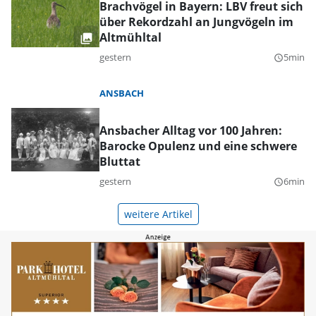
Brachvögel in Bayern: LBV freut sich
über Rekordzahl an Jungvögeln im
Altmühltal
gestern
5min
query_builder
ANSBACH
Ansbacher Alltag vor 100 Jahren:
Barocke Opulenz und eine schwere
Bluttat
gestern
6min
query_builder
weitere Artikel