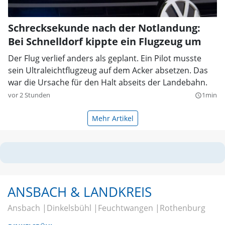
Schrecksekunde nach der Notlandung:
Bei Schnelldorf kippte ein Flugzeug um
Der Flug verlief anders als geplant. Ein Pilot musste
sein Ultraleichtflugzeug auf dem Acker absetzen. Das
war die Ursache für den Halt abseits der Landebahn.
vor 2 Stunden
1min
query_builder
Mehr Artikel
ANSBACH & LANDKREIS
Ansbach
Dinkelsbühl
Feuchtwangen
Rothenburg