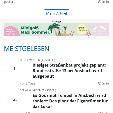
gestern
4min
query_builder
Mehr Artikel
MEISTGELESEN
BRODSWINDEN (ANSBACH)
Riesiges Straßenbauprojekt geplant:
Bundesstraße 13 bei Ansbach wird
ausgebaut
vor 2 Tagen
5min
query_builder
SCHALKHAUSEN (ANSBACH)
Ex-Gourmet-Tempel in Ansbach wird
saniert: Das plant der Eigentümer für
das Lokal