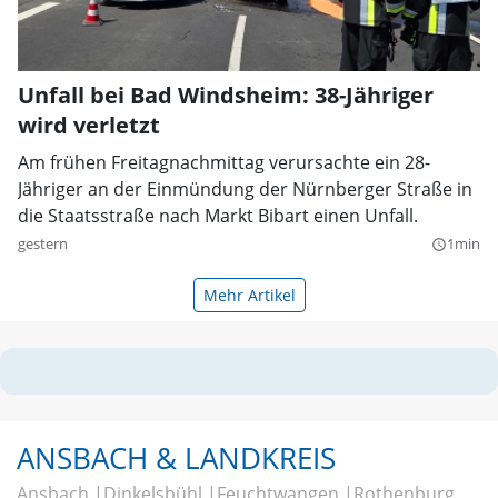
Unfall bei Bad Windsheim: 38-Jähriger
wird verletzt
Am frühen Freitagnachmittag verursachte ein 28-
Jähriger an der Einmündung der Nürnberger Straße in
die Staatsstraße nach Markt Bibart einen Unfall.
gestern
1min
query_builder
Mehr Artikel
ANSBACH & LANDKREIS
Ansbach
Dinkelsbühl
Feuchtwangen
Rothenburg