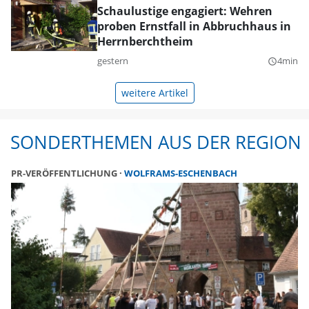
Schaulustige engagiert: Wehren
proben Ernstfall in Abbruchhaus in
Herrnberchtheim
gestern
4min
query_builder
weitere Artikel
SONDERTHEMEN AUS DER REGION
PR-VERÖFFENTLICHUNG
WOLFRAMS-ESCHENBACH