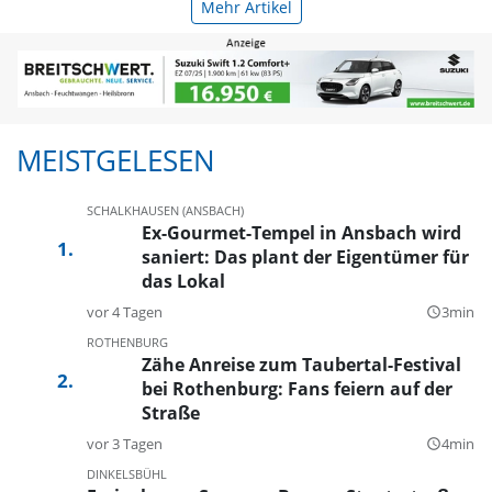
Mehr Artikel
MEISTGELESEN
SCHALKHAUSEN (ANSBACH)
Ex-Gourmet-Tempel in Ansbach wird
saniert: Das plant der Eigentümer für
das Lokal
vor 4 Tagen
3min
query_builder
ROTHENBURG
Zähe Anreise zum Taubertal-Festival
bei Rothenburg: Fans feiern auf der
Straße
vor 3 Tagen
4min
query_builder
DINKELSBÜHL