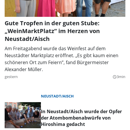
Gute Tropfen in der guten Stube:
„WeinMarktPlatz” im Herzen von
Neustadt/Aisch
Am Freitagabend wurde das Weinfest auf dem
Neustädter Marktplatz eröffnet. „Es gibt kaum einen
schöneren Ort zum Feiern”, fand Bürgermeister
Alexander Müller.
gestern
3min
query_builder
NEUSTADT/AISCH
In Neustadt/Aisch wurde der Opfer
der Atombombenabwürfe von
Hiroshima gedacht