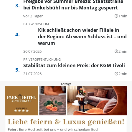
Freigabe vor Summer Breeze: Staatsstraße
bei Dinkelsbühl nur bis Montag gesperrt
vor 2 Tagen
1min
query_builder
BAD WINDSHEIM
Kik schließt schon wieder Filiale in
der Region: Ab wann Schluss ist – und
warum
30.07.2026
2min
query_builder
PR-VERÖFFENTLICHUNG
Stabilität zum kleinen Preis: der KGM Tivoli
31.07.2026
2min
query_builder