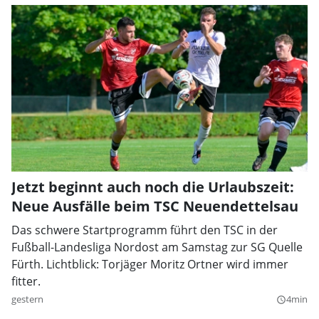
Jetzt beginnt auch noch die Urlaubszeit:
Neue Ausfälle beim TSC Neuendettelsau
Das schwere Startprogramm führt den TSC in der
Fußball-Landesliga Nordost am Samstag zur SG Quelle
Fürth. Lichtblick: Torjäger Moritz Ortner wird immer
fitter.
gestern
4min
query_builder