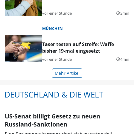
vor einer Stunde
3min
query_builder
MÜNCHEN
Taser testen auf Streife: Waffe
bisher 19-mal eingesetzt
vor einer Stunde
4min
query_builder
Mehr Artikel
DEUTSCHLAND & DIE WELT
US-Senat billigt Gesetz zu neuen
Russland-Sanktionen
Eine Parlamentskammer ringt sich zu potenziell