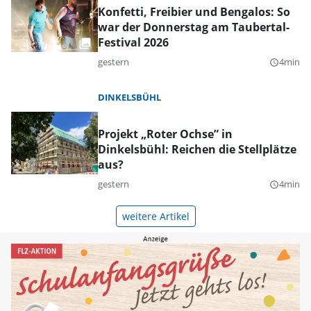
Konfetti, Freibier und Bengalos: So
war der Donnerstag am Taubertal-
Festival 2026
gestern
4min
query_builder
DINKELSBÜHL
Projekt „Roter Ochse” in
Dinkelsbühl: Reichen die Stellplätze
aus?
gestern
4min
query_builder
weitere Artikel