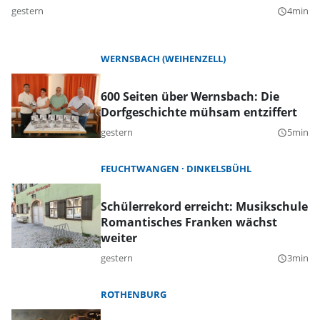
gestern
4min
query_builder
WERNSBACH (WEIHENZELL)
600 Seiten über Wernsbach: Die
Dorfgeschichte mühsam entziffert
gestern
5min
query_builder
FEUCHTWANGEN
DINKELSBÜHL
Schülerrekord erreicht: Musikschule
Romantisches Franken wächst
weiter
gestern
3min
query_builder
ROTHENBURG