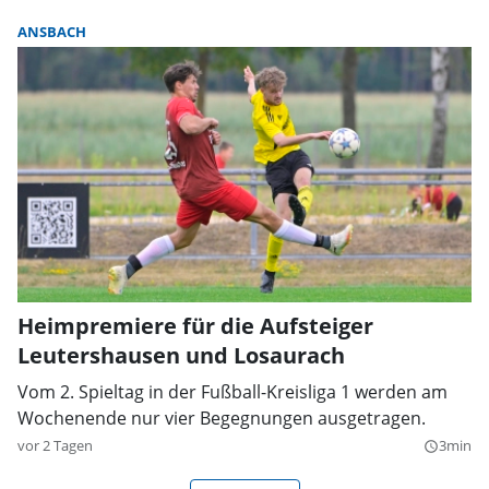
ANSBACH
Heimpremiere für die Aufsteiger
Leutershausen und Losaurach
Vom 2. Spieltag in der Fußball-Kreisliga 1 werden am
Wochenende nur vier Begegnungen ausgetragen.
vor 2 Tagen
3min
query_builder