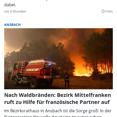
dabei.
vor 6 Stunden
1min
query_builder
ANSBACH
Nach Waldbränden: Bezirk Mittelfranken
ruft zu Hilfe für französische Partner auf
Im Bezirksrathaus in Ansbach ist die Sorge groß: In der
Partnerregion Nouvelle-Aquitaine mussten schon