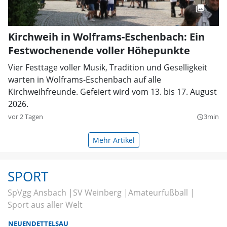
Kirchweih in Wolframs-Eschenbach: Ein
Festwochenende voller Höhepunkte
Vier Festtage voller Musik, Tradition und Geselligkeit
warten in Wolframs-Eschenbach auf alle
Kirchweihfreunde. Gefeiert wird vom 13. bis 17. August
2026.
vor 2 Tagen
3min
query_builder
Mehr Artikel
SPORT
SpVgg Ansbach
SV Weinberg
Amateurfußball
Sport aus aller Welt
NEUENDETTELSAU