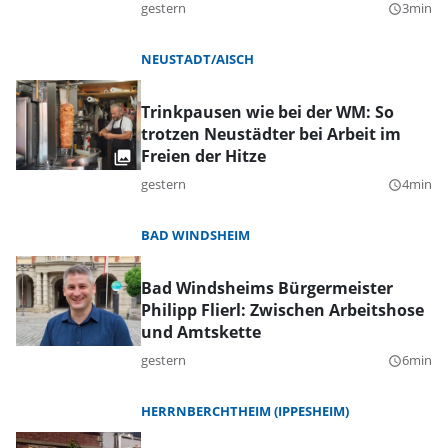
gestern
3min
query_builder
NEUSTADT/AISCH
Trinkpausen wie bei der WM: So
trotzen Neustädter bei Arbeit im
Freien der Hitze
gestern
4min
query_builder
BAD WINDSHEIM
Bad Windsheims Bürgermeister
Philipp Flierl: Zwischen Arbeitshose
und Amtskette
gestern
6min
query_builder
HERRNBERCHTHEIM (IPPESHEIM)