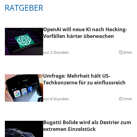
RATGEBER
OpenAI will neue KI nach Hacking-
Vorfällen härter überwachen
vor 2 Stunden
3min
query_builder
Umfrage: Mehrheit hält US-
Techkonzerne für zu einflussreich
vor 4 Stunden
1min
query_builder
Bugatti Bolide wird als Destrier zum
extremen Einzelstück