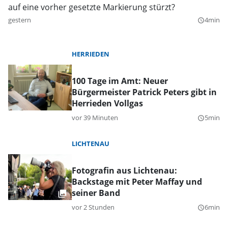
auf eine vorher gesetzte Markierung stürzt?
gestern
4min
query_builder
HERRIEDEN
100 Tage im Amt: Neuer
Bürgermeister Patrick Peters gibt in
Herrieden Vollgas
vor 39 Minuten
5min
query_builder
LICHTENAU
Fotografin aus Lichtenau:
Backstage mit Peter Maffay und
seiner Band
vor 2 Stunden
6min
query_builder