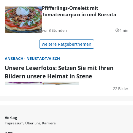
Pfifferlings-Omelett mit
Tomatencarpaccio und Burrata
vor 3 Stunden
4min
query_builder
weitere Ratgeberthemen
ANSBACH
NEUSTADT/AISCH
Unsere Leserfotos: Setzen Sie mit Ihren
Bildern unsere Heimat in Szene
22 Bilder
Verlag
Impressum
Über uns
Karriere