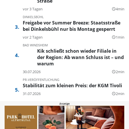
Straße
vor 3 Tagen
4min
query_builder
DINKELSBÜHL
Freigabe vor Summer Breeze: Staatsstraße
bei Dinkelsbühl nur bis Montag gesperrt
vor 2 Tagen
1min
query_builder
BAD WINDSHEIM
Kik schließt schon wieder Filiale in
der Region: Ab wann Schluss ist – und
warum
30.07.2026
2min
query_builder
PR-VERÖFFENTLICHUNG
Stabilität zum kleinen Preis: der KGM Tivoli
31.07.2026
2min
query_builder