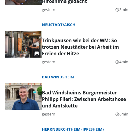
Hiroshima gedacht
gestern
3min
query_builder
NEUSTADT/AISCH
Trinkpausen wie bei der WM: So
trotzen Neustädter bei Arbeit im
Freien der Hitze
gestern
4min
query_builder
BAD WINDSHEIM
Bad Windsheims Bürgermeister
Philipp Flierl: Zwischen Arbeitshose
und Amtskette
gestern
6min
query_builder
HERRNBERCHTHEIM (IPPESHEIM)