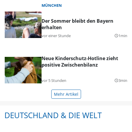
MÜNCHEN
Der Sommer bleibt den Bayern
erhalten
vor einer Stunde
1min
query_builder
Neue Kinderschutz-Hotline zieht
positive Zwischenbilanz
vor 5 Stunden
3min
query_builder
Mehr Artikel
DEUTSCHLAND & DIE WELT