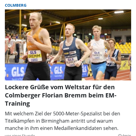
COLMBERG
Lockere Grüße vom Weltstar für den
Colmberger Florian Bremm beim EM-
Training
Mit welchem Ziel der 5000-Meter-Spezialist bei den
Titelkämpfen in Birmingham antritt und warum
manche in ihm einen Medaillenkandidaten sehen.
vor einer Stunde
4min
query_builder