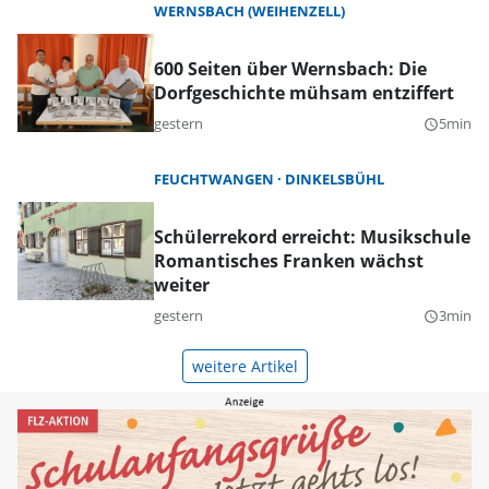
WERNSBACH (WEIHENZELL)
600 Seiten über Wernsbach: Die
Dorfgeschichte mühsam entziffert
gestern
5min
query_builder
FEUCHTWANGEN
DINKELSBÜHL
Schülerrekord erreicht: Musikschule
Romantisches Franken wächst
weiter
gestern
3min
query_builder
weitere Artikel