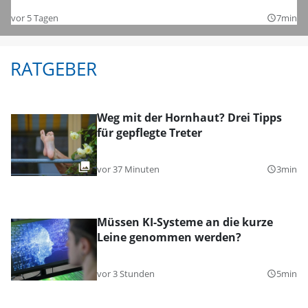
vor 5 Tagen
7min
query_builder
RATGEBER
Weg mit der Hornhaut? Drei Tipps
für gepflegte Treter
vor 37 Minuten
3min
query_builder
Müssen KI-Systeme an die kurze
Leine genommen werden?
vor 3 Stunden
5min
query_builder