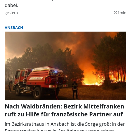
dabei.
gestern
1min
query_builder
ANSBACH
Nach Waldbränden: Bezirk Mittelfranken
ruft zu Hilfe für französische Partner auf
Im Bezirksrathaus in Ansbach ist die Sorge groß: In der
Partnerregion Nouvelle-Aquitaine mussten schon