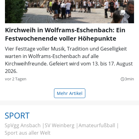
Kirchweih in Wolframs-Eschenbach: Ein
Festwochenende voller Höhepunkte
Vier Festtage voller Musik, Tradition und Geselligkeit
warten in Wolframs-Eschenbach auf alle
Kirchweihfreunde. Gefeiert wird vom 13. bis 17. August
2026.
vor 2 Tagen
3min
query_builder
Mehr Artikel
SPORT
SpVgg Ansbach
SV Weinberg
Amateurfußball
Sport aus aller Welt