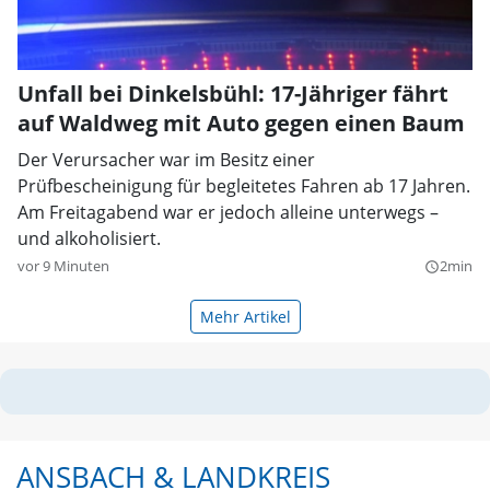
Unfall bei Dinkelsbühl: 17-Jähriger fährt
auf Waldweg mit Auto gegen einen Baum
Der Verursacher war im Besitz einer
Prüfbescheinigung für begleitetes Fahren ab 17 Jahren.
Am Freitagabend war er jedoch alleine unterwegs –
und alkoholisiert.
vor 9 Minuten
2min
query_builder
Mehr Artikel
ANSBACH & LANDKREIS