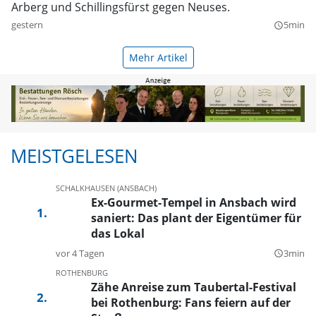
Arberg und Schillingsfürst gegen Neuses.
gestern
5min
query_builder
Mehr Artikel
MEISTGELESEN
SCHALKHAUSEN (ANSBACH)
Ex-Gourmet-Tempel in Ansbach wird
saniert: Das plant der Eigentümer für
das Lokal
vor 4 Tagen
3min
query_builder
ROTHENBURG
Zähe Anreise zum Taubertal-Festival
bei Rothenburg: Fans feiern auf der