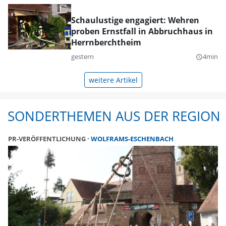
Schaulustige engagiert: Wehren
proben Ernstfall in Abbruchhaus in
Herrnberchtheim
gestern
4min
query_builder
weitere Artikel
SONDERTHEMEN AUS DER REGION
PR-VERÖFFENTLICHUNG
WOLFRAMS-ESCHENBACH