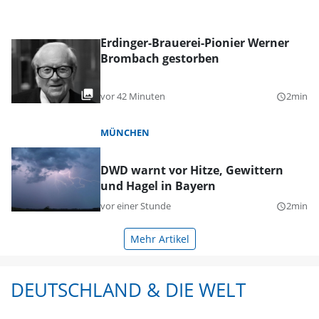
Erdinger-Brauerei-Pionier Werner
Brombach gestorben
vor 42 Minuten
2min
query_builder
MÜNCHEN
DWD warnt vor Hitze, Gewittern
und Hagel in Bayern
vor einer Stunde
2min
query_builder
Mehr Artikel
DEUTSCHLAND & DIE WELT