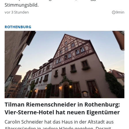
Stimmungsbild.
vor 3 Stunden
9min
query_builder
ROTHENBURG
Tilman Riemenschneider in Rothenburg:
Vier-Sterne-Hotel hat neuen Eigentümer
Carolin Schneider hat das Haus in der Altstadt aus
Altersgründen in andere Hände gegeben. Derzeit