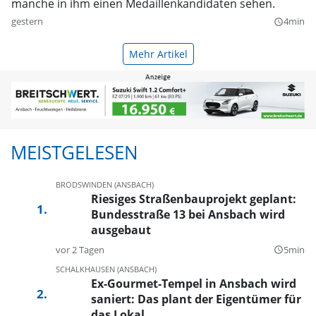
manche in ihm einen Medaillenkandidaten sehen.
gestern
4min
query_builder
Mehr Artikel
MEISTGELESEN
BRODSWINDEN (ANSBACH)
Riesiges Straßenbauprojekt geplant:
Bundesstraße 13 bei Ansbach wird
ausgebaut
vor 2 Tagen
5min
query_builder
SCHALKHAUSEN (ANSBACH)
Ex-Gourmet-Tempel in Ansbach wird
saniert: Das plant der Eigentümer für
das Lokal