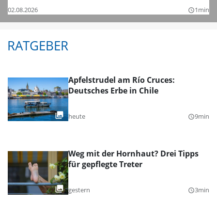
02.08.2026
1min
query_builder
RATGEBER
Apfelstrudel am Río Cruces:
Deutsches Erbe in Chile
heute
9min
query_builder
Weg mit der Hornhaut? Drei Tipps
für gepflegte Treter
gestern
3min
query_builder