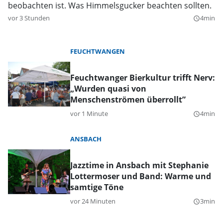
beobachten ist. Was Himmelsgucker beachten sollten.
vor 3 Stunden
4min
query_builder
FEUCHTWANGEN
Feuchtwanger Bierkultur trifft Nerv:
„Wurden quasi von
Menschenströmen überrollt”
vor 1 Minute
4min
query_builder
ANSBACH
Jazztime in Ansbach mit Stephanie
Lottermoser und Band: Warme und
samtige Töne
vor 24 Minuten
3min
query_builder