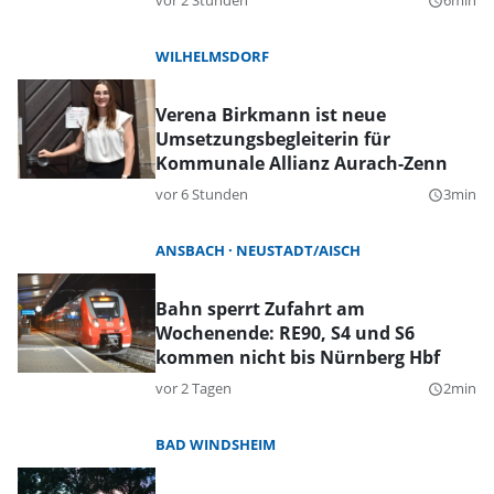
vor 2 Stunden
6min
query_builder
WILHELMSDORF
Verena Birkmann ist neue
Umsetzungsbegleiterin für
Kommunale Allianz Aurach-Zenn
vor 6 Stunden
3min
query_builder
ANSBACH
NEUSTADT/AISCH
Bahn sperrt Zufahrt am
Wochenende: RE90, S4 und S6
kommen nicht bis Nürnberg Hbf
vor 2 Tagen
2min
query_builder
BAD WINDSHEIM