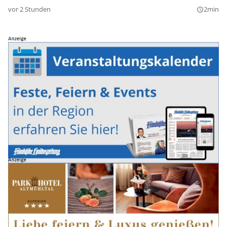
vor 2 Stunden
2min
query_builder