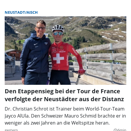
NEUSTADT/AISCH
Den Etappensieg bei der Tour de France
verfolgte der Neustädter aus der Distanz
Dr. Christian Schrot ist Trainer beim World-Tour-Team
Jayco AlUla. Den Schweizer Mauro Schmid brachte er in
weniger als zwei Jahren an die Weltspitze heran.
gestern
6min
query_builder