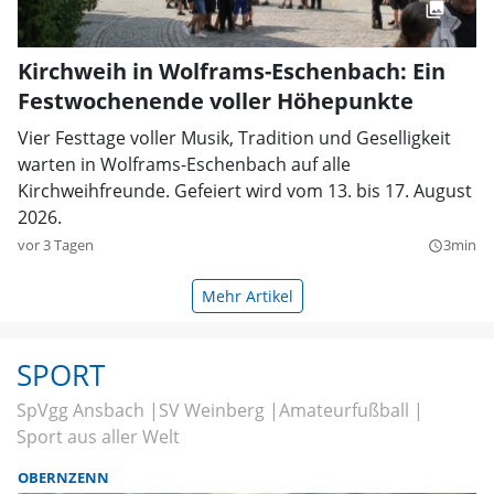
Kirchweih in Wolframs-Eschenbach: Ein
Festwochenende voller Höhepunkte
Vier Festtage voller Musik, Tradition und Geselligkeit
warten in Wolframs-Eschenbach auf alle
Kirchweihfreunde. Gefeiert wird vom 13. bis 17. August
2026.
vor 3 Tagen
3min
query_builder
Mehr Artikel
SPORT
SpVgg Ansbach
SV Weinberg
Amateurfußball
Sport aus aller Welt
OBERNZENN