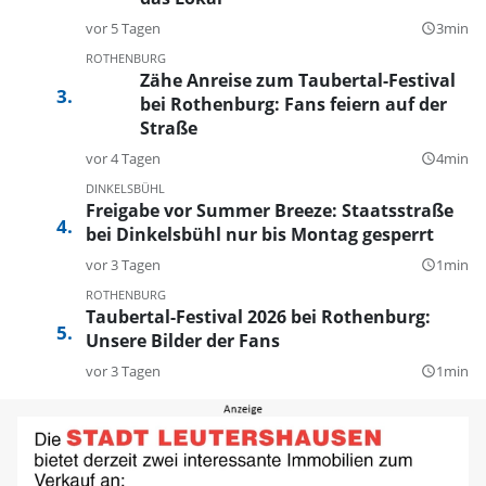
vor 5 Tagen
3min
query_builder
ROTHENBURG
Zähe Anreise zum Taubertal-Festival
bei Rothenburg: Fans feiern auf der
Straße
vor 4 Tagen
4min
query_builder
DINKELSBÜHL
Freigabe vor Summer Breeze: Staatsstraße
bei Dinkelsbühl nur bis Montag gesperrt
vor 3 Tagen
1min
query_builder
ROTHENBURG
Taubertal-Festival 2026 bei Rothenburg:
Unsere Bilder der Fans
vor 3 Tagen
1min
query_builder