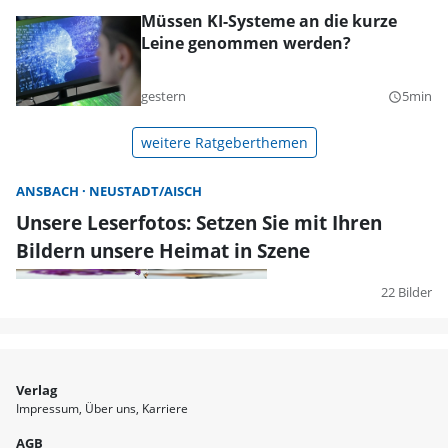
Müssen KI-Systeme an die kurze
Leine genommen werden?
gestern
5min
query_builder
weitere Ratgeberthemen
ANSBACH
NEUSTADT/AISCH
Unsere Leserfotos: Setzen Sie mit Ihren
Bildern unsere Heimat in Szene
22 Bilder
Verlag
Impressum
Über uns
Karriere
AGB