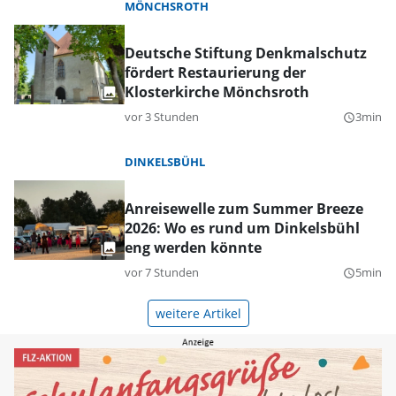
MÖNCHSROTH
Deutsche Stiftung Denkmalschutz
fördert Restaurierung der
Klosterkirche Mönchsroth
vor 3 Stunden
3min
query_builder
DINKELSBÜHL
Anreisewelle zum Summer Breeze
2026: Wo es rund um Dinkelsbühl
eng werden könnte
vor 7 Stunden
5min
query_builder
weitere Artikel