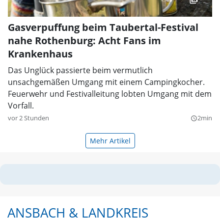
Gasverpuffung beim Taubertal-Festival
nahe Rothenburg: Acht Fans im
Krankenhaus
Das Unglück passierte beim vermutlich
unsachgemäßen Umgang mit einem Campingkocher.
Feuerwehr und Festivalleitung lobten Umgang mit dem
Vorfall.
vor 2 Stunden
2min
query_builder
Mehr Artikel
ANSBACH & LANDKREIS