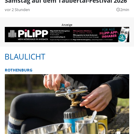
Samstag auf dem Taubertal-Festival 2026
vor 2 Stunden
2min
query_builder
BLAULICHT
ROTHENBURG