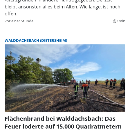
bleibt ansonsten alles beim Alten. Wie lange, ist noch
offen.
vor einer Stunde
1min
query_builder
WALDDACHSBACH (DIETERSHEIM)
Flächenbrand bei Walddachsbach: Das
Feuer loderte auf 15.000 Quadratmetern