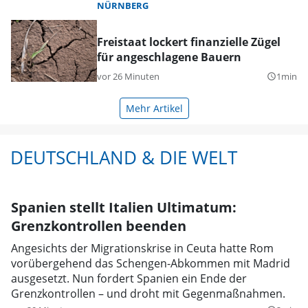
NÜRNBERG
Freistaat lockert finanzielle Zügel
für angeschlagene Bauern
vor 26 Minuten
1min
query_builder
Mehr Artikel
DEUTSCHLAND & DIE WELT
Spanien stellt Italien Ultimatum:
Grenzkontrollen beenden
Angesichts der Migrationskrise in Ceuta hatte Rom
vorübergehend das Schengen-Abkommen mit Madrid
ausgesetzt. Nun fordert Spanien ein Ende der
Grenzkontrollen – und droht mit Gegenmaßnahmen.