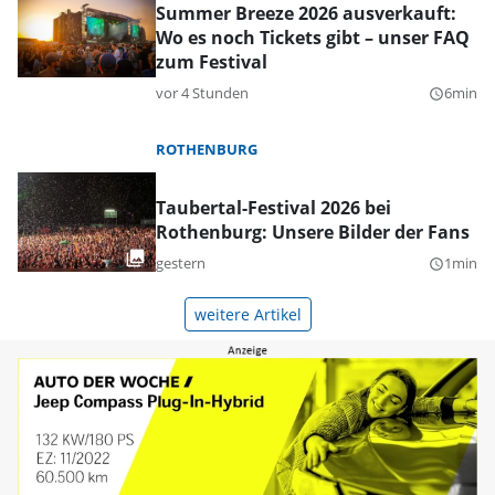
Summer Breeze 2026 ausverkauft:
Wo es noch Tickets gibt – unser FAQ
zum Festival
vor 4 Stunden
6min
query_builder
ROTHENBURG
Taubertal-Festival 2026 bei
Rothenburg: Unsere Bilder der Fans
gestern
1min
query_builder
weitere Artikel