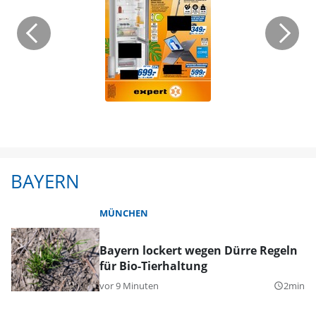
BAYERN
MÜNCHEN
Bayern lockert wegen Dürre Regeln
für Bio-Tierhaltung
vor 9 Minuten
2min
query_builder