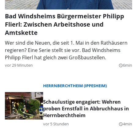
Bad Windsheims Bürgermeister Philipp
Flierl: Zwischen Arbeitshose und
Amtskette
Wer sind die Neuen, die seit 1. Mai in den Rathäusern
regieren? Eine Serie stellt sie vor. Bad Windsheims
Philipp Flierl hat gleich zwei Großbaustellen.
vor 29 Minuten
6min
query_builder
HERRNBERCHTHEIM (IPPESHEIM)
Schaulustige engagiert: Wehren
proben Ernstfall in Abbruchhaus in
Herrnberchtheim
vor 5 Stunden
4min
query_builder