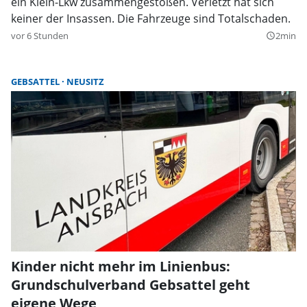
ein Klein-Lkw zusammengestoßen. Verletzt hat sich
keiner der Insassen. Die Fahrzeuge sind Totalschaden.
vor 6 Stunden
2min
query_builder
GEBSATTEL
NEUSITZ
Kinder nicht mehr im Linienbus:
Grundschulverband Gebsattel geht
eigene Wege