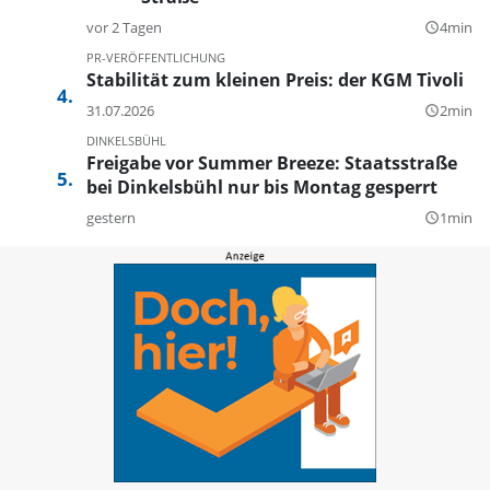
vor 2 Tagen
4min
query_builder
PR-VERÖFFENTLICHUNG
Stabilität zum kleinen Preis: der KGM Tivoli
31.07.2026
2min
query_builder
DINKELSBÜHL
Freigabe vor Summer Breeze: Staatsstraße
bei Dinkelsbühl nur bis Montag gesperrt
gestern
1min
query_builder