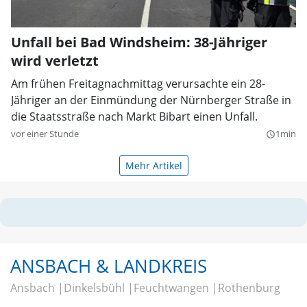
Unfall bei Bad Windsheim: 38-Jähriger
wird verletzt
Am frühen Freitagnachmittag verursachte ein 28-
Jähriger an der Einmündung der Nürnberger Straße in
die Staatsstraße nach Markt Bibart einen Unfall.
vor einer Stunde
1min
query_builder
Mehr Artikel
ANSBACH & LANDKREIS
Ansbach
Dinkelsbühl
Feuchtwangen
Rothenburg