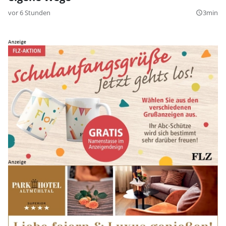
vor 6 Stunden
3min
query_builder