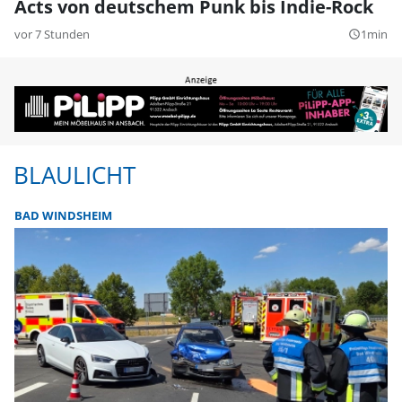
Acts von deutschem Punk bis Indie-Rock
vor 7 Stunden
1min
query_builder
BLAULICHT
BAD WINDSHEIM