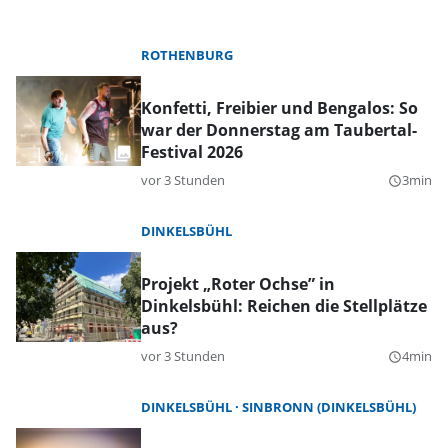
ROTHENBURG
Konfetti, Freibier und Bengalos: So
war der Donnerstag am Taubertal-
Festival 2026
vor 3 Stunden
3min
query_builder
DINKELSBÜHL
Projekt „Roter Ochse” in
Dinkelsbühl: Reichen die Stellplätze
aus?
vor 3 Stunden
4min
query_builder
DINKELSBÜHL
SINBRONN (DINKELSBÜHL)