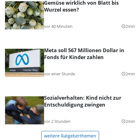
Gemüse wirklich von Blatt bis
Wurzel essen?
vor 40 Minuten
2min
query_builder
Meta soll 567 Millionen Dollar in
Fonds für Kinder zahlen
vor einer Stunde
2min
query_builder
Sozialverhalten: Kind nicht zur
Entschuldigung zwingen
vor 2 Stunden
2min
query_builder
weitere Ratgeberthemen