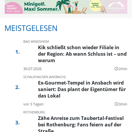
MEISTGELESEN
BAD WINDSHEIM
Kik schließt schon wieder Filiale in
der Region: Ab wann Schluss ist – und
warum
30.07.2026
2min
query_builder
SCHALKHAUSEN (ANSBACH)
Ex-Gourmet-Tempel in Ansbach wird
saniert: Das plant der Eigentümer für
das Lokal
vor 3 Tagen
3min
query_builder
ROTHENBURG
Zähe Anreise zum Taubertal-Festival
bei Rothenburg: Fans feiern auf der
Straße