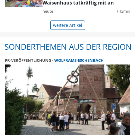
Waisenhaus tatkräftig mit an
heute
3min
query_builder
weitere Artikel
SONDERTHEMEN AUS DER REGION
PR-VERÖFFENTLICHUNG
WOLFRAMS-ESCHENBACH