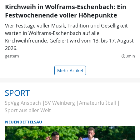
Kirchweih in Wolframs-Eschenbach: Ein
Festwochenende voller Höhepunkte
Vier Festtage voller Musik, Tradition und Geselligkeit
warten in Wolframs-Eschenbach auf alle
Kirchweihfreunde. Gefeiert wird vom 13. bis 17. August
2026.
gestern
3min
query_builder
Mehr Artikel
SPORT
SpVgg Ansbach
SV Weinberg
Amateurfußball
Sport aus aller Welt
NEUENDETTELSAU