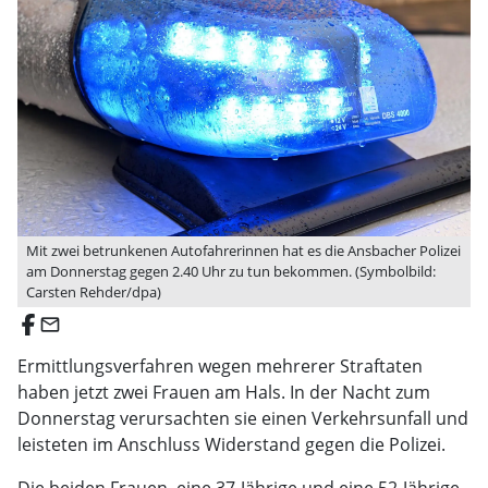
Mit zwei betrunkenen Autofahrerinnen hat es die Ansbacher Polizei
am Donnerstag gegen 2.40 Uhr zu tun bekommen. (Symbolbild:
Carsten Rehder/dpa)
email
Ermittlungsverfahren wegen mehrerer Straftaten
haben jetzt zwei Frauen am Hals. In der Nacht zum
Donnerstag verursachten sie einen Verkehrsunfall und
leisteten im Anschluss Widerstand gegen die Polizei.
Die beiden Frauen, eine 37-Jährige und eine 52-Jährige,