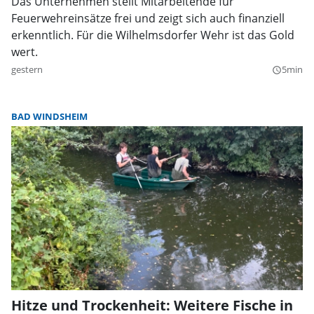
Das Unternehmen stellt Mitarbeitende für
Feuerwehreinsätze frei und zeigt sich auch finanziell
erkenntlich. Für die Wilhelmsdorfer Wehr ist das Gold
wert.
gestern
5min
query_builder
BAD WINDSHEIM
Hitze und Trockenheit: Weitere Fische in