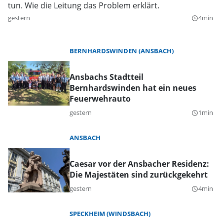
tun. Wie die Leitung das Problem erklärt.
gestern
4min
query_builder
BERNHARDSWINDEN (ANSBACH)
Ansbachs Stadtteil
Bernhardswinden hat ein neues
Feuerwehrauto
gestern
1min
query_builder
ANSBACH
Caesar vor der Ansbacher Residenz:
Die Majestäten sind zurückgekehrt
gestern
4min
query_builder
SPECKHEIM (WINDSBACH)