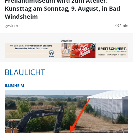
Freilandmuseum wird zum Atelier:
Kunsttag am Sonntag, 9. August, in Bad
Windsheim
gestern
2min
query_builder
BLAULICHT
ILLESHEIM