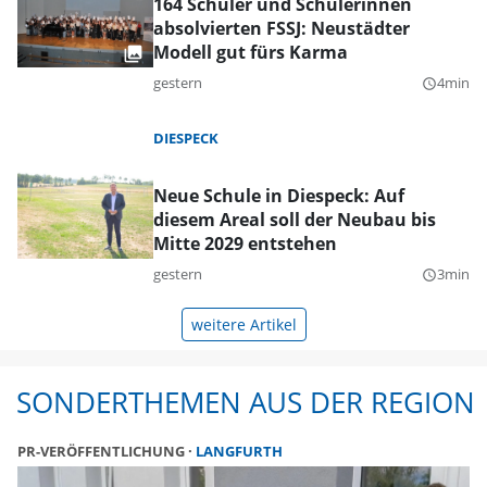
164 Schüler und Schülerinnen
absolvierten FSSJ: Neustädter
Modell gut fürs Karma
gestern
4min
query_builder
DIESPECK
Neue Schule in Diespeck: Auf
diesem Areal soll der Neubau bis
Mitte 2029 entstehen
gestern
3min
query_builder
weitere Artikel
SONDERTHEMEN AUS DER REGION
PR-VERÖFFENTLICHUNG
LANGFURTH