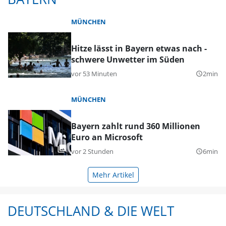
MÜNCHEN
Hitze lässt in Bayern etwas nach -
schwere Unwetter im Süden
vor 53 Minuten
2min
query_builder
MÜNCHEN
Bayern zahlt rund 360 Millionen
Euro an Microsoft
vor 2 Stunden
6min
query_builder
Mehr Artikel
DEUTSCHLAND & DIE WELT