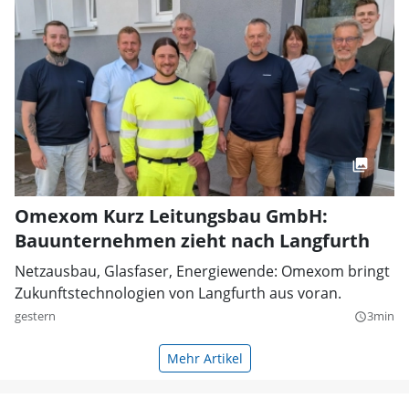
Omexom Kurz Leitungsbau GmbH:
Bauunternehmen zieht nach Langfurth
Netzausbau, Glasfaser, Energiewende: Omexom bringt
Zukunftstechnologien von Langfurth aus voran.
gestern
3min
query_builder
Mehr Artikel