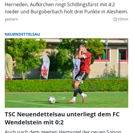
Herrieden, Aufkirchen ringt Schillingsfürst mit 4:2
nieder und Burgoberbach holt drei Punkte in Alesheim.
gestern
10min
query_builder
NEUENDETTELSAU
TSC Neuendettelsau unterliegt dem FC
Wendelstein mit 0:2
Auch nach dem zweiten Heimspiel der neuen Saison