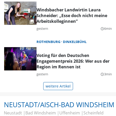
Windsbacher Landwirtin Laura
Schneider: „Esse doch nicht meine
Arbeitskolleginnen”
gestern
6min
query_builder
ROTHENBURG
DINKELSBÜHL
Voting für den Deutschen
Engagementpreis 2026: Wer aus der
Region im Rennen ist
gestern
3min
query_builder
weitere Artikel
NEUSTADT/AISCH-BAD WINDSHEIM
Neustadt
Bad Windsheim
Uffenheim
Scheinfeld