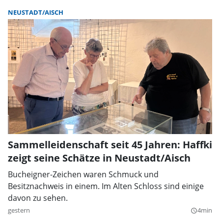
NEUSTADT/AISCH
Sammelleidenschaft seit 45 Jahren: Haffki
zeigt seine Schätze in Neustadt/Aisch
Bucheigner-Zeichen waren Schmuck und
Besitznachweis in einem. Im Alten Schloss sind einige
davon zu sehen.
gestern
4min
query_builder