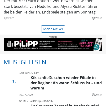
Der mit 7000 Euro dotierte Wettbewerb ist wieder
stark besetzt. Ivan Nedelko und Alyssa Richter führen
die beiden Felder an. Endspiele steigen am Sonntag.
gestern
2min
query_builder
Mehr Artikel
MEISTGELESEN
BAD WINDSHEIM
Kik schließt schon wieder Filiale in
der Region: Ab wann Schluss ist – und
warum
30.07.2026
2min
query_builder
SCHALKHAUSEN (ANSBACH)
Ex-Gourmet-Tempel in Ansbach wird