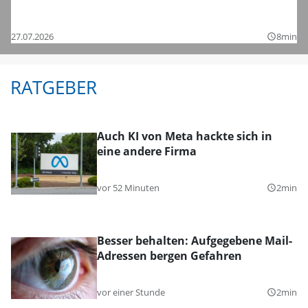
Bezirksligen – das sind die Bilder
27.07.2026
8min
query_builder
RATGEBER
Auch KI von Meta hackte sich in
eine andere Firma
vor 52 Minuten
2min
query_builder
Besser behalten: Aufgegebene Mail-
Adressen bergen Gefahren
vor einer Stunde
2min
query_builder