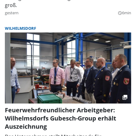
groß.
gestern
6min
query_builder
WILHELMSDORF
Feuerwehrfreundlicher Arbeitgeber:
Wilhelmsdorfs Gubesch-Group erhält
Auszeichnung