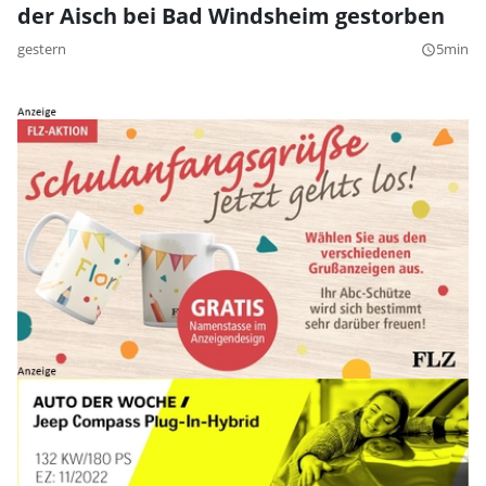
der Aisch bei Bad Windsheim gestorben
gestern
5min
query_builder