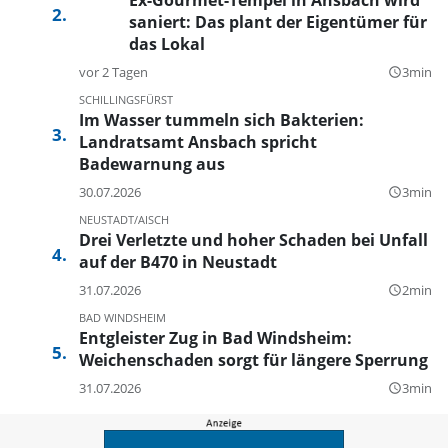
saniert: Das plant der Eigentümer für
das Lokal
vor 2 Tagen
3min
query_builder
SCHILLINGSFÜRST
Im Wasser tummeln sich Bakterien:
Landratsamt Ansbach spricht
Badewarnung aus
30.07.2026
3min
query_builder
NEUSTADT/AISCH
Drei Verletzte und hoher Schaden bei Unfall
auf der B470 in Neustadt
31.07.2026
2min
query_builder
BAD WINDSHEIM
Entgleister Zug in Bad Windsheim:
Weichenschaden sorgt für längere Sperrung
31.07.2026
3min
query_builder