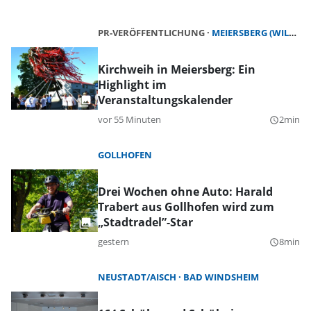
PR-VERÖFFENTLICHUNG
MEIERSBERG (WILHERMSDORF)
Kirchweih in Meiersberg: Ein
Highlight im
Veranstaltungskalender
vor 55 Minuten
2min
query_builder
GOLLHOFEN
Drei Wochen ohne Auto: Harald
Trabert aus Gollhofen wird zum
„Stadtradel”-Star
gestern
8min
query_builder
NEUSTADT/AISCH
BAD WINDSHEIM