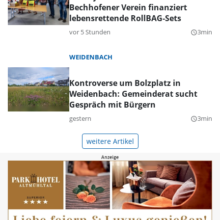
Bechhofener Verein finanziert
lebensrettende RollBAG-Sets
vor 5 Stunden
3min
query_builder
WEIDENBACH
Kontroverse um Bolzplatz in
Weidenbach: Gemeinderat sucht
Gespräch mit Bürgern
gestern
3min
query_builder
weitere Artikel