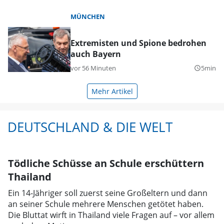
MÜNCHEN
Extremisten und Spione bedrohen
auch Bayern
vor 56 Minuten
5min
query_builder
Mehr Artikel
DEUTSCHLAND & DIE WELT
Tödliche Schüsse an Schule erschüttern
Thailand
Ein 14-Jähriger soll zuerst seine Großeltern und dann
an seiner Schule mehrere Menschen getötet haben.
Die Bluttat wirft in Thailand viele Fragen auf – vor allem