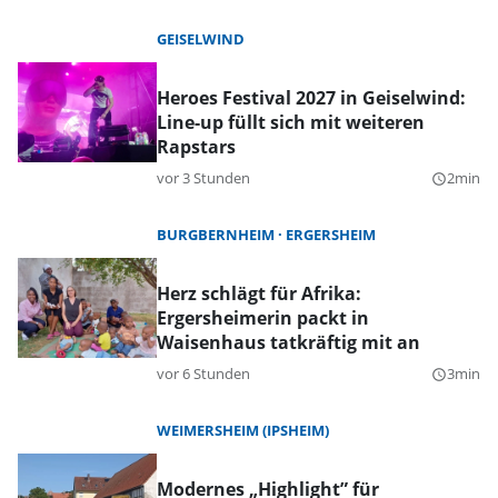
GEISELWIND
Heroes Festival 2027 in Geiselwind:
Line-up füllt sich mit weiteren
Rapstars
vor 3 Stunden
2min
query_builder
BURGBERNHEIM
ERGERSHEIM
Herz schlägt für Afrika:
Ergersheimerin packt in
Waisenhaus tatkräftig mit an
vor 6 Stunden
3min
query_builder
WEIMERSHEIM (IPSHEIM)
Modernes „Highlight” für