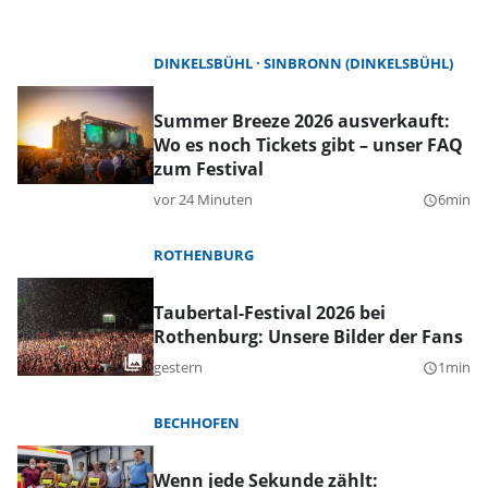
DINKELSBÜHL
SINBRONN (DINKELSBÜHL)
Summer Breeze 2026 ausverkauft:
Wo es noch Tickets gibt – unser FAQ
zum Festival
vor 24 Minuten
6min
query_builder
ROTHENBURG
Taubertal-Festival 2026 bei
Rothenburg: Unsere Bilder der Fans
gestern
1min
query_builder
BECHHOFEN
Wenn jede Sekunde zählt: