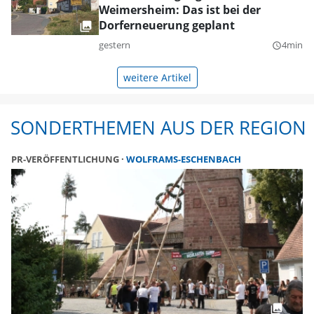
Weimersheim: Das ist bei der
Dorferneuerung geplant
gestern
4min
query_builder
weitere Artikel
SONDERTHEMEN AUS DER REGION
PR-VERÖFFENTLICHUNG
WOLFRAMS-ESCHENBACH