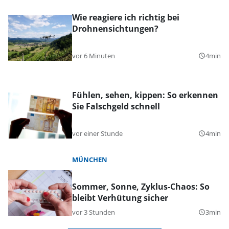
Wie reagiere ich richtig bei
Drohnensichtungen?
vor 6 Minuten
4min
query_builder
Fühlen, sehen, kippen: So erkennen
Sie Falschgeld schnell
vor einer Stunde
4min
query_builder
MÜNCHEN
Sommer, Sonne, Zyklus-Chaos: So
bleibt Verhütung sicher
vor 3 Stunden
3min
query_builder