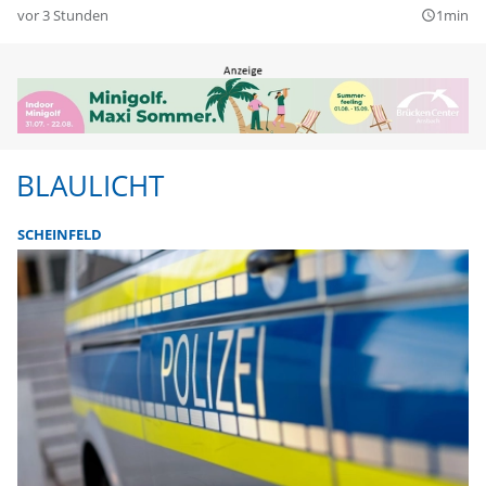
vor 3 Stunden
1min
query_builder
BLAULICHT
SCHEINFELD