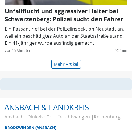
Unfallflucht und aggressiver Halter bei
Schwarzenberg: Polizei sucht den Fahrer
Ein Passant rief bei der Polizeiinspektion Neustadt an,
weil ein beschädigtes Auto an der Staatsstraße stand.
Ein 41-Jähriger wurde ausfindig gemacht.
vor 46 Minuten
2min
query_builder
Mehr Artikel
ANSBACH & LANDKREIS
Ansbach
Dinkelsbühl
Feuchtwangen
Rothenburg
BRODSWINDEN (ANSBACH)