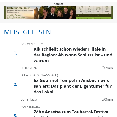
MEISTGELESEN
BAD WINDSHEIM
Kik schließt schon wieder Filiale in
der Region: Ab wann Schluss ist – und
warum
30.07.2026
2min
query_builder
SCHALKHAUSEN (ANSBACH)
Ex-Gourmet-Tempel in Ansbach wird
saniert: Das plant der Eigentümer für
das Lokal
vor 3 Tagen
3min
query_builder
ROTHENBURG
Zähe Anreise zum Taubertal-Festival