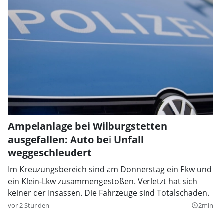
Ampelanlage bei Wilburgstetten
ausgefallen: Auto bei Unfall
weggeschleudert
Im Kreuzungsbereich sind am Donnerstag ein Pkw und
ein Klein-Lkw zusammengestoßen. Verletzt hat sich
keiner der Insassen. Die Fahrzeuge sind Totalschaden.
vor 2 Stunden
2min
query_builder