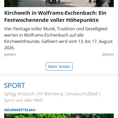
Kirchweih in Wolframs-Eschenbach: Ein
Festwochenende voller Höhepunkte
Vier Festtage voller Musik, Tradition und Geselligkeit
warten in Wolframs-Eschenbach auf alle
Kirchweihfreunde. Gefeiert wird vom 13. bis 17. August
2026.
gestern
3min
query_builder
Mehr Artikel
SPORT
SpVgg Ansbach
SV Weinberg
Amateurfußball
Sport aus aller Welt
NEUENDETTELSAU