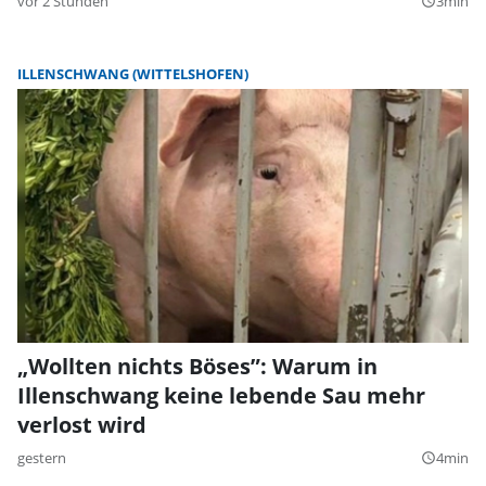
vor 2 Stunden
3min
query_builder
ILLENSCHWANG (WITTELSHOFEN)
„Wollten nichts Böses”: Warum in
Illenschwang keine lebende Sau mehr
verlost wird
gestern
4min
query_builder