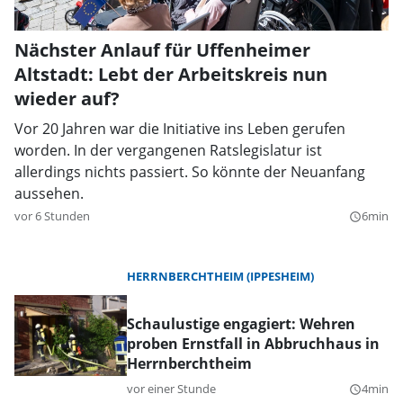
Nächster Anlauf für Uffenheimer
Altstadt: Lebt der Arbeitskreis nun
wieder auf?
Vor 20 Jahren war die Initiative ins Leben gerufen
worden. In der vergangenen Ratslegislatur ist
allerdings nichts passiert. So könnte der Neuanfang
aussehen.
vor 6 Stunden
6min
query_builder
HERRNBERCHTHEIM (IPPESHEIM)
Schaulustige engagiert: Wehren
proben Ernstfall in Abbruchhaus in
Herrnberchtheim
vor einer Stunde
4min
query_builder