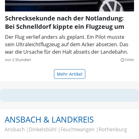
Schrecksekunde nach der Notlandung:
Bei Schnelldorf kippte ein Flugzeug um
Der Flug verlief anders als geplant. Ein Pilot musste
sein Ultraleichtflugzeug auf dem Acker absetzen. Das
war die Ursache für den Halt abseits der Landebahn.
vor 2 Stunden
1min
query_builder
Mehr Artikel
ANSBACH & LANDKREIS
Ansbach
Dinkelsbühl
Feuchtwangen
Rothenburg