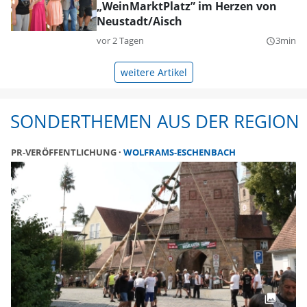
„WeinMarktPlatz” im Herzen von
Neustadt/Aisch
vor 2 Tagen
3min
query_builder
weitere Artikel
SONDERTHEMEN AUS DER REGION
PR-VERÖFFENTLICHUNG
WOLFRAMS-ESCHENBACH