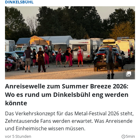
DINKELSBÜHL
Anreisewelle zum Summer Breeze 2026:
Wo es rund um Dinkelsbühl eng werden
könnte
Das Verkehrskonzept für das Metal-Festival 2026 steht,
Zehntausende Fans werden erwartet. Was Anreisende
und Einheimische wissen müssen.
vor 5 Stunden
5min
query_builder