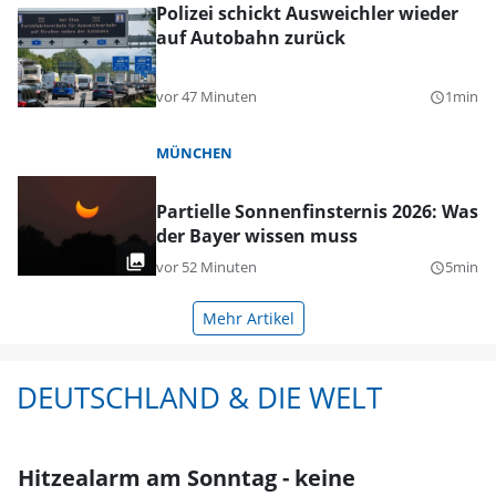
Polizei schickt Ausweichler wieder
auf Autobahn zurück
vor 47 Minuten
1min
query_builder
MÜNCHEN
Partielle Sonnenfinsternis 2026: Was
der Bayer wissen muss
vor 52 Minuten
5min
query_builder
Mehr Artikel
DEUTSCHLAND & DIE WELT
Hitzealarm am Sonntag - keine