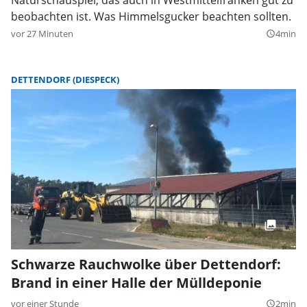
beobachten ist. Was Himmelsgucker beachten sollten.
vor 27 Minuten
4min
query_builder
DETTENDORF (DIESPECK)
Schwarze Rauchwolke über Dettendorf:
Brand in einer Halle der Mülldeponie
vor einer Stunde
2min
query_builder