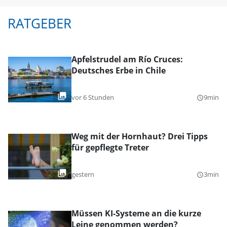
RATGEBER
Apfelstrudel am Río Cruces:
Deutsches Erbe in Chile
vor 6 Stunden
9min
query_builder
Weg mit der Hornhaut? Drei Tipps
für gepflegte Treter
gestern
3min
query_builder
Müssen KI-Systeme an die kurze
Leine genommen werden?