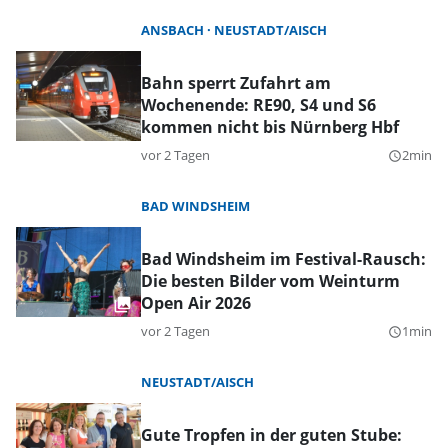
ANSBACH
NEUSTADT/AISCH
Bahn sperrt Zufahrt am
Wochenende: RE90, S4 und S6
kommen nicht bis Nürnberg Hbf
vor 2 Tagen
2min
query_builder
BAD WINDSHEIM
Bad Windsheim im Festival-Rausch:
Die besten Bilder vom Weinturm
Open Air 2026
vor 2 Tagen
1min
query_builder
NEUSTADT/AISCH
Gute Tropfen in der guten Stube: