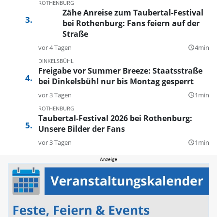
ROTHENBURG
Zähe Anreise zum Taubertal-Festival
bei Rothenburg: Fans feiern auf der
Straße
vor 4 Tagen
4min
query_builder
DINKELSBÜHL
Freigabe vor Summer Breeze: Staatsstraße
bei Dinkelsbühl nur bis Montag gesperrt
vor 3 Tagen
1min
query_builder
ROTHENBURG
Taubertal-Festival 2026 bei Rothenburg:
Unsere Bilder der Fans
vor 3 Tagen
1min
query_builder