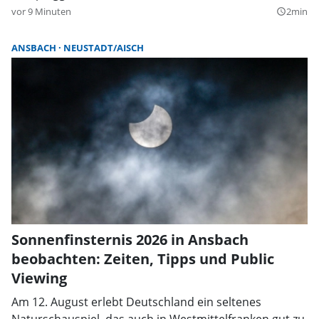
vor 9 Minuten
2min
query_builder
ANSBACH
NEUSTADT/AISCH
Sonnenfinsternis 2026 in Ansbach
beobachten: Zeiten, Tipps und Public
Viewing
Am 12. August erlebt Deutschland ein seltenes
Naturschauspiel, das auch in Westmittelfranken gut zu