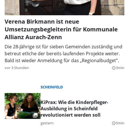
Verena Birkmann ist neue
Umsetzungsbegleiterin für Kommunale
Allianz Aurach-Zenn
Die 28-Jährige ist für sieben Gemeinden zuständig und
betreut etliche der bereits laufenden Projekte weiter.
Bald ist wieder Anmeldung für das „Regionalbudget”.
vor 3 Stunden
3min
query_builder
SCHEINFELD
KiPrax: Wie die Kinderpfleger-
Ausbildung in Scheinfeld
revolutioniert werden soll
gestern
5min
query_builder