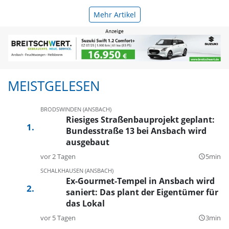
Mehr Artikel
MEISTGELESEN
BRODSWINDEN (ANSBACH)
Riesiges Straßenbauprojekt geplant:
Bundesstraße 13 bei Ansbach wird
ausgebaut
vor 2 Tagen
5min
query_builder
SCHALKHAUSEN (ANSBACH)
Ex-Gourmet-Tempel in Ansbach wird
saniert: Das plant der Eigentümer für
das Lokal
vor 5 Tagen
3min
query_builder