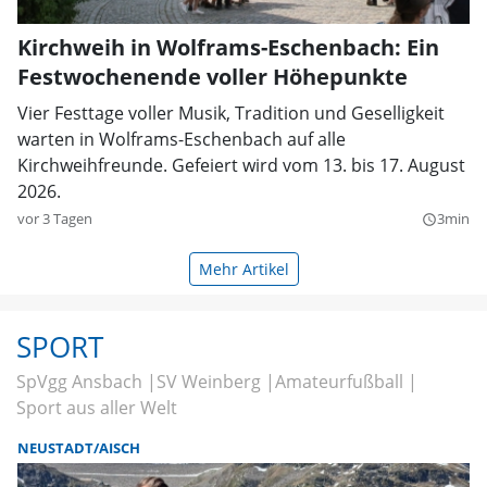
Kirchweih in Wolframs-Eschenbach: Ein
Festwochenende voller Höhepunkte
Vier Festtage voller Musik, Tradition und Geselligkeit
warten in Wolframs-Eschenbach auf alle
Kirchweihfreunde. Gefeiert wird vom 13. bis 17. August
2026.
vor 3 Tagen
3min
query_builder
Mehr Artikel
SPORT
SpVgg Ansbach
SV Weinberg
Amateurfußball
Sport aus aller Welt
NEUSTADT/AISCH