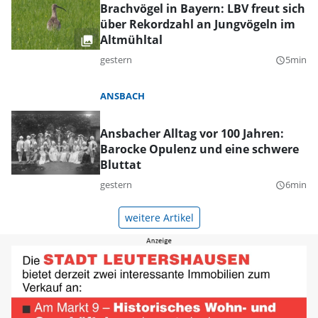
Brachvögel in Bayern: LBV freut sich
über Rekordzahl an Jungvögeln im
Altmühltal
gestern
5min
query_builder
ANSBACH
Ansbacher Alltag vor 100 Jahren:
Barocke Opulenz und eine schwere
Bluttat
gestern
6min
query_builder
weitere Artikel