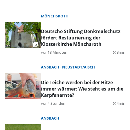
MÖNCHSROTH
Deutsche Stiftung Denkmalschutz
fördert Restaurierung der
Klosterkirche Mönchsroth
vor 18 Minuten
3min
query_builder
ANSBACH
NEUSTADT/AISCH
Die Teiche werden bei der Hitze
immer wärmer: Wie steht es um die
Karpfenernte?
vor 4 Stunden
4min
query_builder
ANSBACH