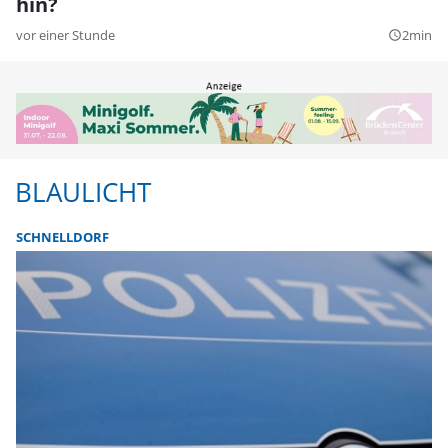
hin?
vor einer Stunde
2min
query_builder
BLAULICHT
SCHNELLDORF