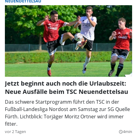
NEUENDETTELSAU
Jetzt beginnt auch noch die Urlaubszeit:
Neue Ausfälle beim TSC Neuendettelsau
Das schwere Startprogramm führt den TSC in der
Fußball-Landesliga Nordost am Samstag zur SG Quelle
Fürth. Lichtblick: Torjäger Moritz Ortner wird immer
fitter.
vor 2 Tagen
4min
query_builder