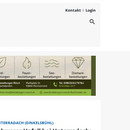
Kontakt
Login
search
 (Dinkelsbühl) | FLZ.de
TERRADACH (DINKELSBÜHL)