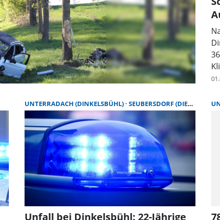
S
A
Na
Di
36
Kl
01
UNTERRADACH (DINKELSBÜHL)
SEUBERSDORF (DIETENHOFEN)
UN
Unfall bei Dinkelsbühl: 22-Jährige
7