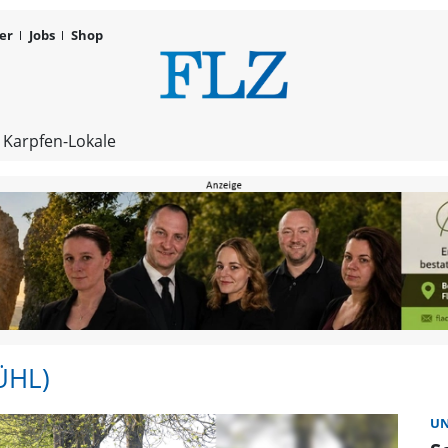
er
Jobs
Shop
Unterradach
 Karpfen-Lokale
ÜHL)
UN