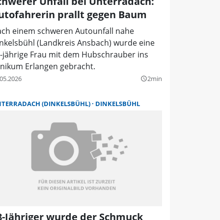
chwerer Unfall bei Unterradach:
utofahrerin prallt gegen Baum
ch einem schweren Autounfall nahe
nkelsbühl (Landkreis Ansbach) wurde eine
-jährige Frau mit dem Hubschrauber ins
inikum Erlangen gebracht.
.05.2026
2min
query_builder
TERRADACH (DINKELSBÜHL)
DINKELSBÜHL
8-Jähriger wurde der Schmuck