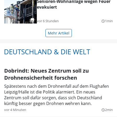
Senioren-Wohnanlage wegen Feuer
evakuiert
vor 6 Stunden
1min
query_builder
Mehr Artikel
DEUTSCHLAND & DIE WELT
Dobrindt: Neues Zentrum soll zu
Drohnensicherheit forschen
Spätestens nach dem Drohnenfall auf dem Flughafen
Leipzig/Halle ist die Politik alarmiert. Ein neues
Zentrum soll dafür sorgen, dass sich Deutschland
künftig besser gegen Drohnen wehren kann.
vor 4 Minuten
2min
query_builder