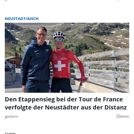
NEUSTADT/AISCH
Den Etappensieg bei der Tour de France
verfolgte der Neustädter aus der Distanz
gestern
6min
query_builder