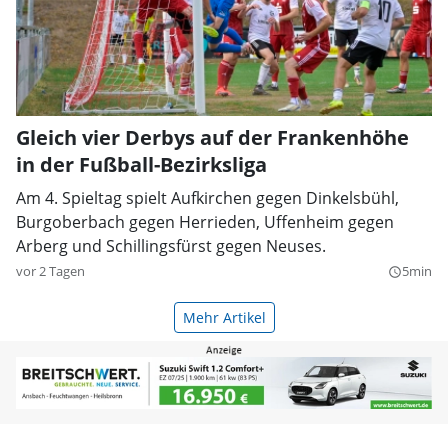
Gleich vier Derbys auf der Frankenhöhe
in der Fußball-Bezirksliga
Am 4. Spieltag spielt Aufkirchen gegen Dinkelsbühl,
Burgoberbach gegen Herrieden, Uffenheim gegen
Arberg und Schillingsfürst gegen Neuses.
vor 2 Tagen
5min
query_builder
Mehr Artikel