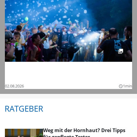
Tanzen bis in die Nacht: Die Bilder vom
Chamaeleon Festival 2026 bei Schnelldorf
02.08.2026
1min
query_builder
RATGEBER
Weg mit der Hornhaut? Drei Tipps