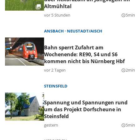
Altmühltal
vor 5 Stunden
5min
query_builder
ANSBACH
NEUSTADT/AISCH
Bahn sperrt Zufahrt am
Wochenende: RE90, S4 und S6
kommen nicht bis Nürnberg Hbf
vor 2 Tagen
2min
query_builder
STEINSFELD
Spannung und Spannungen rund
um das Projekt Dorfscheune in
Steinsfeld
gestern
5min
query_builder