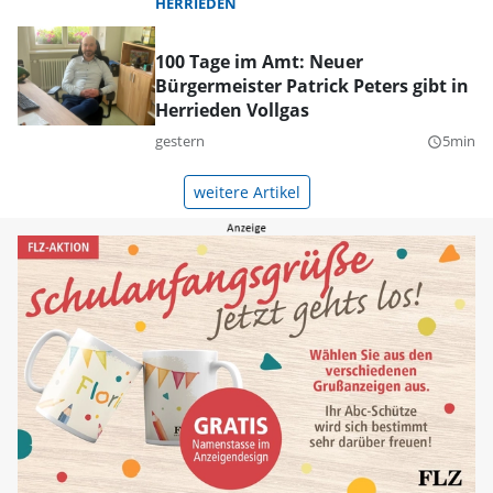
HERRIEDEN
100 Tage im Amt: Neuer
Bürgermeister Patrick Peters gibt in
Herrieden Vollgas
gestern
5min
query_builder
weitere Artikel