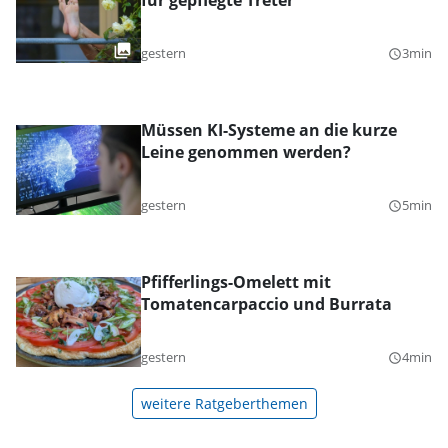
für gepflegte Treter
gestern
3min
query_builder
Müssen KI-Systeme an die kurze
Leine genommen werden?
gestern
5min
query_builder
Pfifferlings-Omelett mit
Tomatencarpaccio und Burrata
gestern
4min
query_builder
weitere Ratgeberthemen