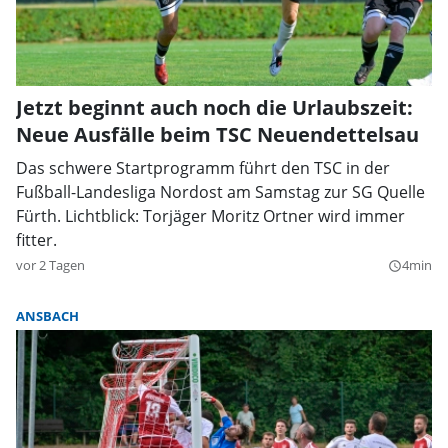
Jetzt beginnt auch noch die Urlaubszeit:
Neue Ausfälle beim TSC Neuendettelsau
Das schwere Startprogramm führt den TSC in der
Fußball-Landesliga Nordost am Samstag zur SG Quelle
Fürth. Lichtblick: Torjäger Moritz Ortner wird immer
fitter.
vor 2 Tagen
4min
query_builder
ANSBACH