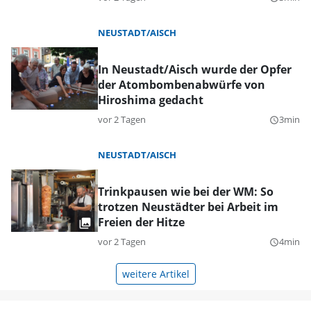
NEUSTADT/AISCH
In Neustadt/Aisch wurde der Opfer
der Atombombenabwürfe von
Hiroshima gedacht
vor 2 Tagen
3min
query_builder
NEUSTADT/AISCH
Trinkpausen wie bei der WM: So
trotzen Neustädter bei Arbeit im
Freien der Hitze
vor 2 Tagen
4min
query_builder
weitere Artikel