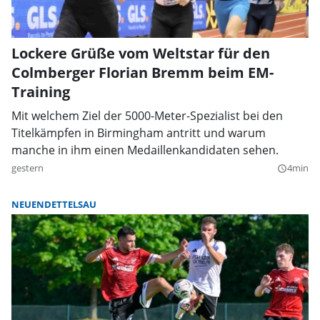
Lockere Grüße vom Weltstar für den
Colmberger Florian Bremm beim EM-
Training
Mit welchem Ziel der 5000-Meter-Spezialist bei den
Titelkämpfen in Birmingham antritt und warum
manche in ihm einen Medaillenkandidaten sehen.
gestern
4min
query_builder
NEUENDETTELSAU