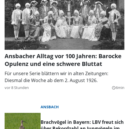
Ansbacher Alltag vor 100 Jahren: Barocke
Opulenz und eine schwere Bluttat
Für unsere Serie blättern wir in alten Zeitungen:
Diesmal die Woche ab dem 2. August 1926.
vor 8 Stunden
6min
query_builder
ANSBACH
Brachvögel in Bayern: LBV freut sich
über Rekordzahl an Jungvögeln im