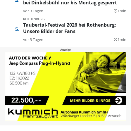
bei Dinkelsbühl nur bis Montag gesperrt
vor 3 Tagen
1min
query_builder
ROTHENBURG
Taubertal-Festival 2026 bei Rothenburg:
Unsere Bilder der Fans
vor 3 Tagen
1min
query_builder