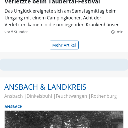
Verletzte beim Taubertal-Festival
Das Unglück ereignete sich am Samstagmittag beim
Umgang mit einem Campingkocher. Acht der
Verletzten kamen in die umliegenden Krankenhäuser.
vor 5 Stunden
1min
query_builder
Mehr Artikel
ANSBACH & LANDKREIS
Ansbach
Dinkelsbühl
Feuchtwangen
Rothenburg
ANSBACH