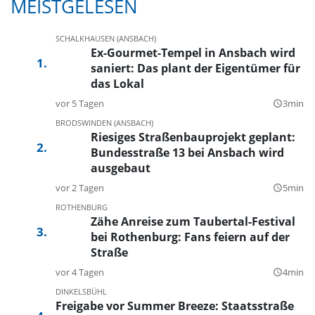
MEISTGELESEN
SCHALKHAUSEN (ANSBACH)
Ex-Gourmet-Tempel in Ansbach wird
saniert: Das plant der Eigentümer für
das Lokal
vor 5 Tagen
3min
query_builder
BRODSWINDEN (ANSBACH)
Riesiges Straßenbauprojekt geplant:
Bundesstraße 13 bei Ansbach wird
ausgebaut
vor 2 Tagen
5min
query_builder
ROTHENBURG
Zähe Anreise zum Taubertal-Festival
bei Rothenburg: Fans feiern auf der
Straße
vor 4 Tagen
4min
query_builder
DINKELSBÜHL
Freigabe vor Summer Breeze: Staatsstraße