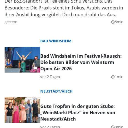
Der BSZ-Standort ist Teil eines Schulversuchs. Das
Besondere: Die Praxis steht im Fokus, Azubis werden in
ihrer Ausbildung vergütet. Doch nun droht das Aus.
gestern
5min
query_builder
BAD WINDSHEIM
Bad Windsheim im Festival-Rausch:
Die besten Bilder vom Weinturm
Open Air 2026
vor 2 Tagen
1min
query_builder
NEUSTADT/AISCH
Gute Tropfen in der guten Stube:
„WeinMarktPlatz” im Herzen von
Neustadt/Aisch
vor 2 Tagen
3min
query_builder