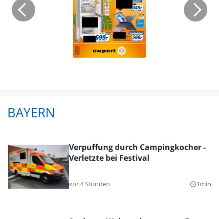
BAYERN
Verpuffung durch Campingkocher -
Verletzte bei Festival
vor 4 Stunden
1min
query_builder