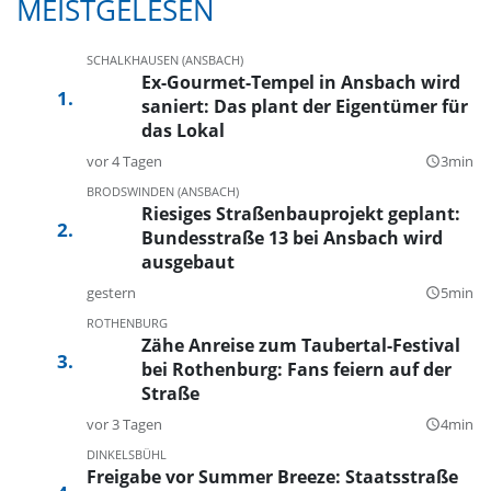
MEISTGELESEN
SCHALKHAUSEN (ANSBACH)
Ex-Gourmet-Tempel in Ansbach wird
saniert: Das plant der Eigentümer für
das Lokal
vor 4 Tagen
3min
query_builder
BRODSWINDEN (ANSBACH)
Riesiges Straßenbauprojekt geplant:
Bundesstraße 13 bei Ansbach wird
ausgebaut
gestern
5min
query_builder
ROTHENBURG
Zähe Anreise zum Taubertal-Festival
bei Rothenburg: Fans feiern auf der
Straße
vor 3 Tagen
4min
query_builder
DINKELSBÜHL
Freigabe vor Summer Breeze: Staatsstraße