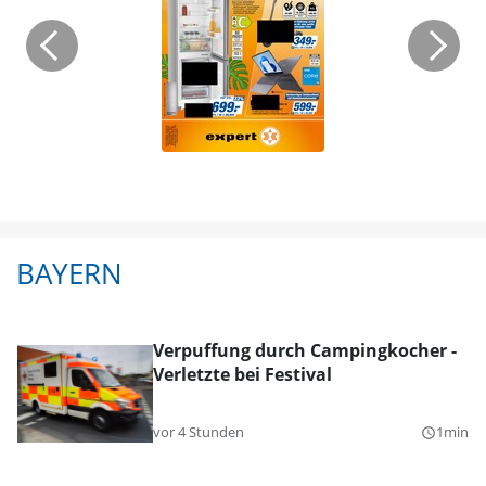
BAYERN
Verpuffung durch Campingkocher -
Verletzte bei Festival
vor 4 Stunden
1min
query_builder