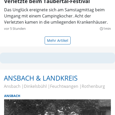
Verletzte beim Taubertal-Festival
Das Unglück ereignete sich am Samstagmittag beim
Umgang mit einem Campingkocher. Acht der
Verletzten kamen in die umliegenden Krankenhäuser.
vor 5 Stunden
1min
query_builder
Mehr Artikel
ANSBACH & LANDKREIS
Ansbach
Dinkelsbühl
Feuchtwangen
Rothenburg
ANSBACH