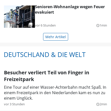
Senioren-Wohnanlage wegen Feuer
evakuiert
vor 6 Stunden
1min
query_builder
Mehr Artikel
DEUTSCHLAND & DIE WELT
Besucher verliert Teil von Finger in
Freizeitpark
Eine Tour auf einer Wasser-Achterbahn macht Spaß. In
einem Freizeitpark in den Niederlanden kam es nun zu
einem Unglück.
vor 3 Stunden
2min
query_builder