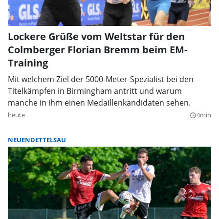
Lockere Grüße vom Weltstar für den
Colmberger Florian Bremm beim EM-
Training
Mit welchem Ziel der 5000-Meter-Spezialist bei den
Titelkämpfen in Birmingham antritt und warum
manche in ihm einen Medaillenkandidaten sehen.
heute
4min
query_builder
NEUENDETTELSAU