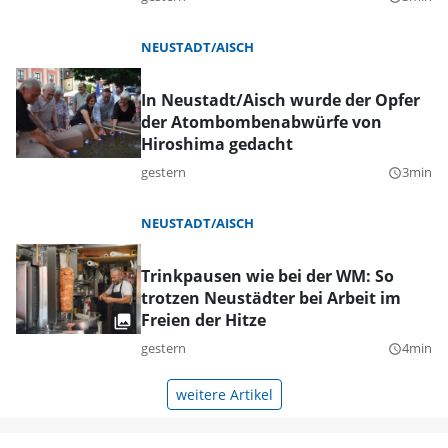
NEUSTADT/AISCH
In Neustadt/Aisch wurde der Opfer
der Atombombenabwürfe von
Hiroshima gedacht
gestern
3min
query_builder
NEUSTADT/AISCH
Trinkpausen wie bei der WM: So
trotzen Neustädter bei Arbeit im
Freien der Hitze
gestern
4min
query_builder
weitere Artikel