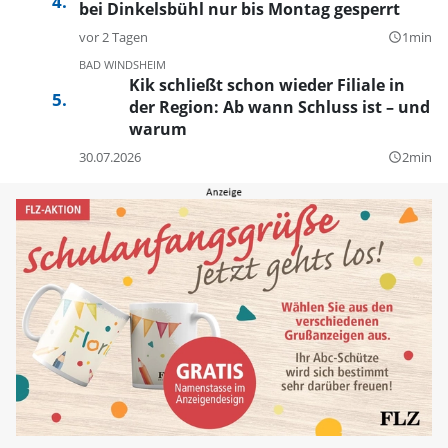
bei Dinkelsbühl nur bis Montag gesperrt
vor 2 Tagen
1min
query_builder
BAD WINDSHEIM
Kik schließt schon wieder Filiale in
der Region: Ab wann Schluss ist – und
warum
30.07.2026
2min
query_builder