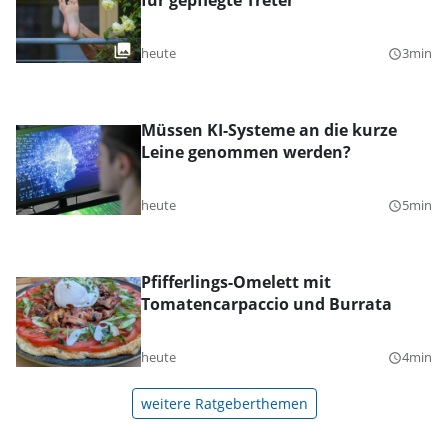
für gepflegte Treter
heute
3min
query_builder
Müssen KI-Systeme an die kurze
Leine genommen werden?
heute
5min
query_builder
Pfifferlings-Omelett mit
Tomatencarpaccio und Burrata
heute
4min
query_builder
weitere Ratgeberthemen