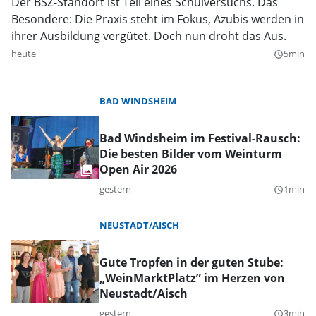
Der BSZ-Standort ist Teil eines Schulversuchs. Das
Besondere: Die Praxis steht im Fokus, Azubis werden in
ihrer Ausbildung vergütet. Doch nun droht das Aus.
heute
5min
query_builder
BAD WINDSHEIM
Bad Windsheim im Festival-Rausch:
Die besten Bilder vom Weinturm
Open Air 2026
gestern
1min
query_builder
NEUSTADT/AISCH
Gute Tropfen in der guten Stube:
„WeinMarktPlatz” im Herzen von
Neustadt/Aisch
gestern
3min
query_builder