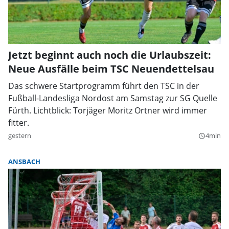
Jetzt beginnt auch noch die Urlaubszeit:
Neue Ausfälle beim TSC Neuendettelsau
Das schwere Startprogramm führt den TSC in der
Fußball-Landesliga Nordost am Samstag zur SG Quelle
Fürth. Lichtblick: Torjäger Moritz Ortner wird immer
fitter.
gestern
4min
query_builder
ANSBACH