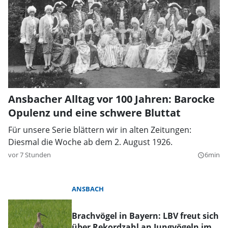
Ansbacher Alltag vor 100 Jahren: Barocke
Opulenz und eine schwere Bluttat
Für unsere Serie blättern wir in alten Zeitungen:
Diesmal die Woche ab dem 2. August 1926.
vor 7 Stunden
6min
query_builder
ANSBACH
Brachvögel in Bayern: LBV freut sich
über Rekordzahl an Jungvögeln im