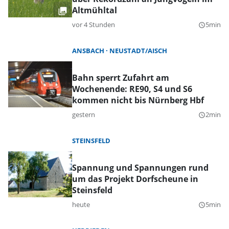
Altmühltal
vor 4 Stunden
5min
query_builder
ANSBACH
NEUSTADT/AISCH
Bahn sperrt Zufahrt am
Wochenende: RE90, S4 und S6
kommen nicht bis Nürnberg Hbf
gestern
2min
query_builder
STEINSFELD
Spannung und Spannungen rund
um das Projekt Dorfscheune in
Steinsfeld
heute
5min
query_builder