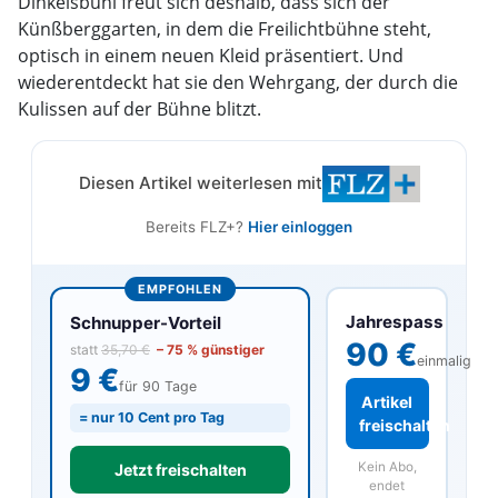
Dinkelsbühl freut sich deshalb, dass sich der
Künßberggarten, in dem die Freilichtbühne steht,
optisch in einem neuen Kleid präsentiert. Und
wiederentdeckt hat sie den Wehrgang, der durch die
Kulissen auf der Bühne blitzt.
Diesen Artikel weiterlesen mit
Bereits FLZ+?
Hier einloggen
EMPFOHLEN
Jahrespass
Schnupper-Vorteil
90 €
statt
35,70 €
– 75 % günstiger
einmalig
9 €
für 90 Tage
Artikel
= nur 10 Cent pro Tag
freischalten
Kein Abo,
Jetzt freischalten
endet