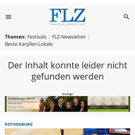
menu
search
FLZ – Nachricht
Themen:
Festivals
FLZ-Newsletter
Beste Karpfen-Lokale
Der Inhalt konnte leider nicht
gefunden werden
ROTHENBURG