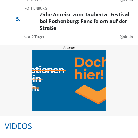
ROTHENBURG
Zähe Anreise zum Taubertal-Festival
bei Rothenburg: Fans feiern auf der
Straße
vor 2 Tagen
4min
query_builder
VIDEOS