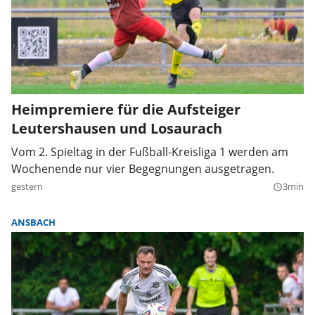
Heimpremiere für die Aufsteiger
Leutershausen und Losaurach
Vom 2. Spieltag in der Fußball-Kreisliga 1 werden am
Wochenende nur vier Begegnungen ausgetragen.
gestern
3min
query_builder
ANSBACH