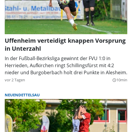
Uffenheim verteidigt knappen Vorsprung
in Unterzahl
In der Fußball-Bezirksliga gewinnt der FVU 1:0 in
Herrieden, Aufkirchen ringt Schillingsfürst mit 4:2
nieder und Burgoberbach holt drei Punkte in Alesheim.
vor 2 Tagen
10min
query_builder
NEUENDETTELSAU