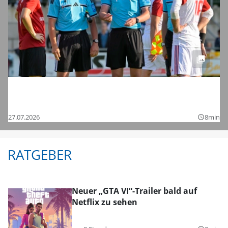
Saisonstart in der Regionalliga und den
Bezirksligen – das sind die Bilder
27.07.2026
8min
query_builder
RATGEBER
Neuer „GTA VI“-Trailer bald auf
Netflix zu sehen