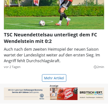
TSC Neuendettelsau unterliegt dem FC
Wendelstein mit 0:2
Auch nach dem zweiten Heimspiel der neuen Saison
wartet der Landesligist weiter auf den ersten Sieg. Im
Angriff fehlt Durchschlagskraft.
vor 2 Tagen
2min
query_builder
Mehr Artikel