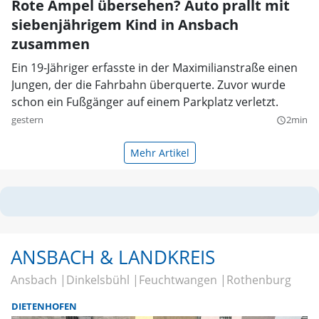
Rote Ampel übersehen? Auto prallt mit
siebenjährigem Kind in Ansbach
zusammen
Ein 19-Jähriger erfasste in der Maximilianstraße einen
Jungen, der die Fahrbahn überquerte. Zuvor wurde
schon ein Fußgänger auf einem Parkplatz verletzt.
gestern
2min
query_builder
Mehr Artikel
ANSBACH & LANDKREIS
Ansbach
Dinkelsbühl
Feuchtwangen
Rothenburg
DIETENHOFEN