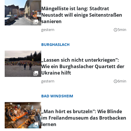
Mängelliste ist lang: Stadtrat
Neustadt will einige Seitenstraßen
sanieren
gestern
5min
query_builder
BURGHASLACH
„Lassen sich nicht unterkriegen”:
Wie ein Burghaslacher Quartett der
Ukraine hilft
gestern
6min
query_builder
BAD WINDSHEIM
„Man hört es brutzeln”: Wie Blinde
im Freilandmuseum das Brotbacken
lernen