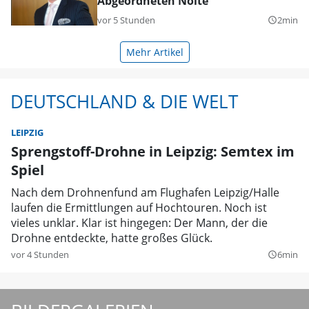
Abgeordneten Nolte
vor 5 Stunden
2min
query_builder
Mehr Artikel
DEUTSCHLAND & DIE WELT
LEIPZIG
Sprengstoff-Drohne in Leipzig: Semtex im
Spiel
Nach dem Drohnenfund am Flughafen Leipzig/Halle
laufen die Ermittlungen auf Hochtouren. Noch ist
vieles unklar. Klar ist hingegen: Der Mann, der die
Drohne entdeckte, hatte großes Glück.
vor 4 Stunden
6min
query_builder