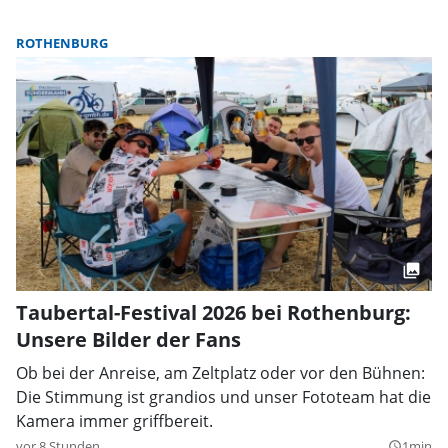
ROTHENBURG
Taubertal-Festival 2026 bei Rothenburg:
Unsere Bilder der Fans
Ob bei der Anreise, am Zeltplatz oder vor den Bühnen:
Die Stimmung ist grandios und unser Fototeam hat die
Kamera immer griffbereit.
vor 8 Stunden
1min
query_builder