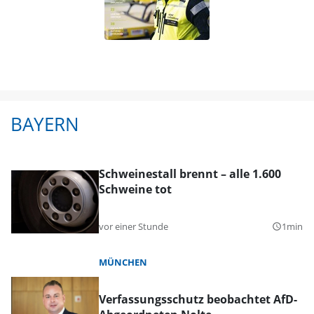
BAYERN
Schweinestall brennt – alle 1.600
Schweine tot
vor einer Stunde
1min
query_builder
MÜNCHEN
Verfassungsschutz beobachtet AfD-