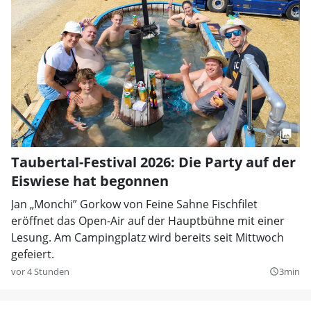
Taubertal-Festival 2026: Die Party auf der
Eiswiese hat begonnen
Jan „Monchi” Gorkow von Feine Sahne Fischfilet
eröffnet das Open-Air auf der Hauptbühne mit einer
Lesung. Am Campingplatz wird bereits seit Mittwoch
gefeiert.
vor 4 Stunden
3min
query_builder