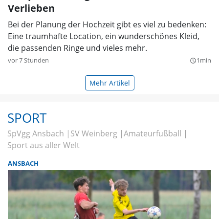
Verlieben
Bei der Planung der Hochzeit gibt es viel zu bedenken:
Eine traumhafte Location, ein wunderschönes Kleid,
die passenden Ringe und vieles mehr.
vor 7 Stunden
1min
query_builder
Mehr Artikel
SPORT
SpVgg Ansbach
SV Weinberg
Amateurfußball
Sport aus aller Welt
ANSBACH