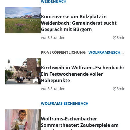
WEIDENBACH
Kontroverse um Bolzplatz in
Weidenbach: Gemeinderat sucht
Gespräch mit Bürgern
vor 3 Stunden
3min
query_builder
PR-VERÖFFENTLICHUNG
WOLFRAMS-ESCHENBACH
Kirchweih in Wolframs-Eschenbach:
Ein Festwochenende voller
Höhepunkte
vor 5 Stunden
3min
query_builder
WOLFRAMS-ESCHENBACH
Wolframs-Eschenbacher
Sommertheater: Zauberspiele am