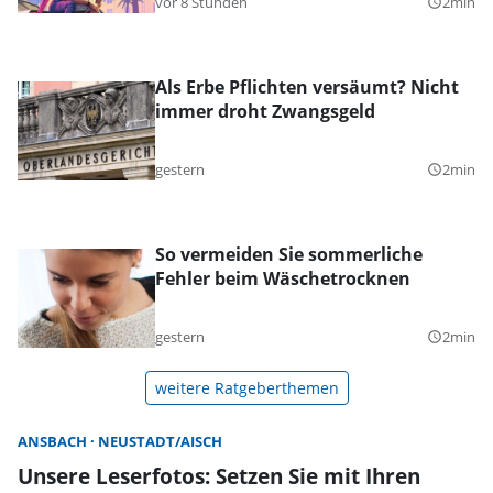
vor 8 Stunden
2min
query_builder
Als Erbe Pflichten versäumt? Nicht
immer droht Zwangsgeld
gestern
2min
query_builder
So vermeiden Sie sommerliche
Fehler beim Wäschetrocknen
gestern
2min
query_builder
weitere Ratgeberthemen
ANSBACH
NEUSTADT/AISCH
Unsere Leserfotos: Setzen Sie mit Ihren