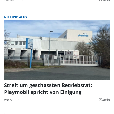
DIETENHOFEN
Streit um geschassten Betriebsrat:
Playmobil spricht von Einigung
vor 8 Stunden
4min
query_builder