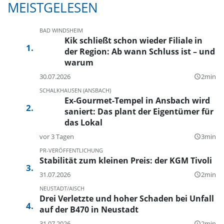
MEISTGELESEN
BAD WINDSHEIM
Kik schließt schon wieder Filiale in
der Region: Ab wann Schluss ist – und
warum
30.07.2026
2min
query_builder
SCHALKHAUSEN (ANSBACH)
Ex-Gourmet-Tempel in Ansbach wird
saniert: Das plant der Eigentümer für
das Lokal
vor 3 Tagen
3min
query_builder
PR-VERÖFFENTLICHUNG
Stabilität zum kleinen Preis: der KGM Tivoli
31.07.2026
2min
query_builder
NEUSTADT/AISCH
Drei Verletzte und hoher Schaden bei Unfall
auf der B470 in Neustadt
31.07.2026
2min
query_builder