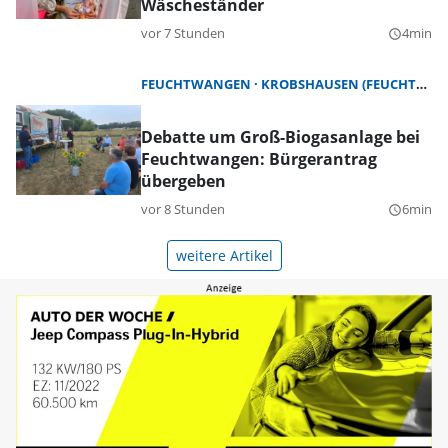
Wäscheständer
vor 7 Stunden
4min
query_builder
FEUCHTWANGEN
KROBSHAUSEN (FEUCHTWANGEN)
Debatte um Groß-Biogasanlage bei
Feuchtwangen: Bürgerantrag
übergeben
vor 8 Stunden
6min
query_builder
weitere Artikel