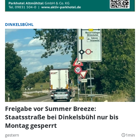
DINKELSBÜHL
Freigabe vor Summer Breeze:
Staatsstraße bei Dinkelsbühl nur bis
Montag gesperrt
gestern
1min
query_builder