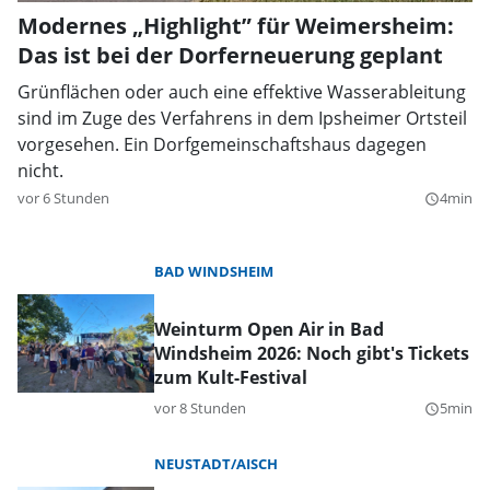
Modernes „Highlight” für Weimersheim:
Das ist bei der Dorferneuerung geplant
Grünflächen oder auch eine effektive Wasserableitung
sind im Zuge des Verfahrens in dem Ipsheimer Ortsteil
vorgesehen. Ein Dorfgemeinschaftshaus dagegen
nicht.
vor 6 Stunden
4min
query_builder
BAD WINDSHEIM
Weinturm Open Air in Bad
Windsheim 2026: Noch gibt's Tickets
zum Kult-Festival
vor 8 Stunden
5min
query_builder
NEUSTADT/AISCH