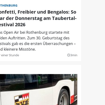
OTHENBURG
onfetti, Freibier und Bengalos: So
ar der Donnerstag am Taubertal-
estival 2026
s Open Air bei Rothenburg startete mit
lden Auftritten. Zum 30. Geburtstag des
stivals gab es die ersten Überraschungen –
d kleinere Misstöne.
r einer Stunde
3min
query_builder