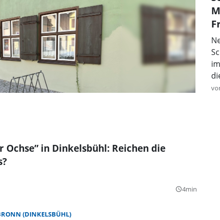
M
F
Ne
Sc
im
di
vo
r Ochse” in Dinkelsbühl: Reichen die
s?
4min
query_builder
BRONN (DINKELSBÜHL)