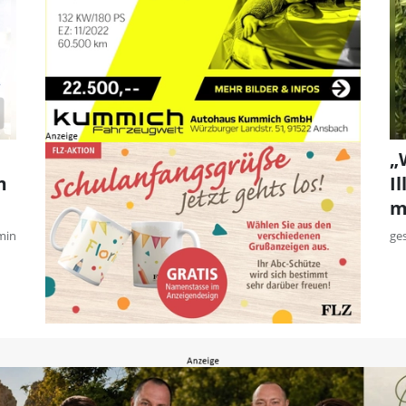
„
m
I
m
min
ge