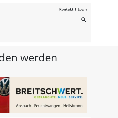
Kontakt
Login
search
ichten aus Westmittelfr
unden werden