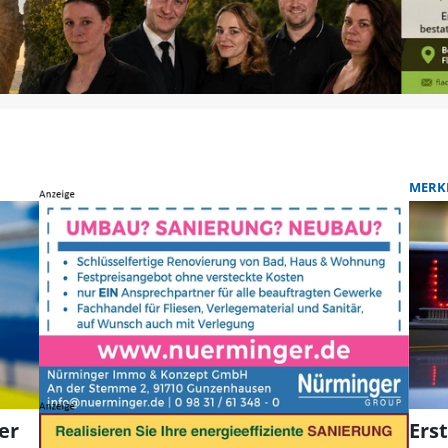
MERK
er
Erst