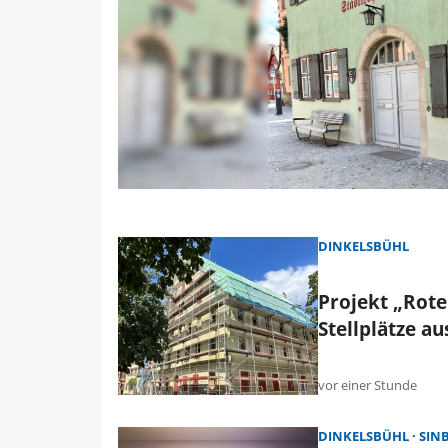
DINKELSBÜHL
Projekt „Rote
Stellplätze au
vor einer Stunde
DINKELSBÜHL
SIN