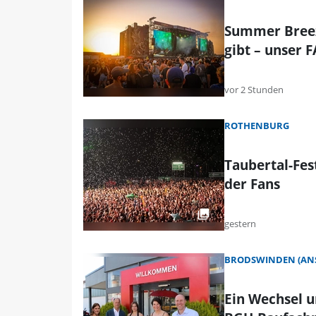
Summer Breez
gibt – unser 
vor 2 Stunden
ROTHENBURG
Taubertal-Fes
der Fans
gestern
BRODSWINDEN (AN
Ein Wechsel u