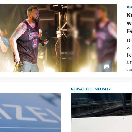
R
K
w
F
Da
wi
Fe
un
vo
GEBSATTEL
NEUSITZ