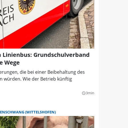
m Linienbus: Grundschulverband
ne Wege
erungen, die bei einer Beibehaltung des
n würden. Wie der Betrieb künftig
3min
query_builder
LENSCHWANG (WITTELSHOFEN)