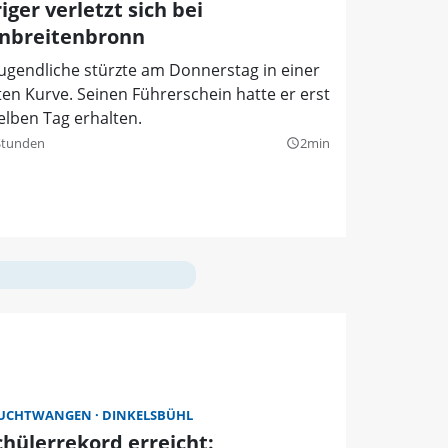
iger verletzt sich bei
inbreitenbronn
ugendliche stürzte am Donnerstag in einer
ten Kurve. Seinen Führerschein hatte er erst
elben Tag erhalten.
Stunden
2min
query_builder
EUCHTWANGEN
DINKELSBÜHL
chülerrekord erreicht: