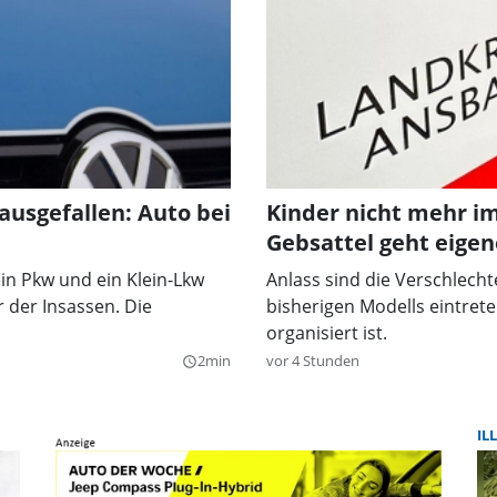
ausgefallen: Auto bei
Kinder nicht mehr i
Gebsattel geht eige
n Pkw und ein Klein-Lkw
Anlass sind die Verschlecht
 der Insassen. Die
bisherigen Modells eintrete
organisiert ist.
2min
vor 4 Stunden
query_builder
IL