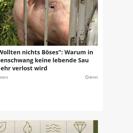
Wollten nichts Böses”: Warum in
llenschwang keine lebende Sau
ehr verlost wird
stern
4min
query_builder