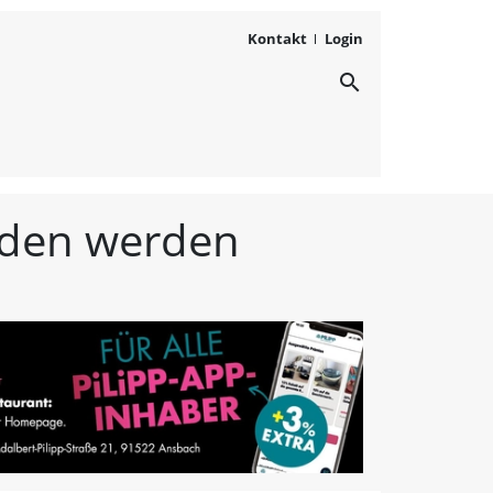
Kontakt
Login
search
ichten aus Westmittelfr
unden werden