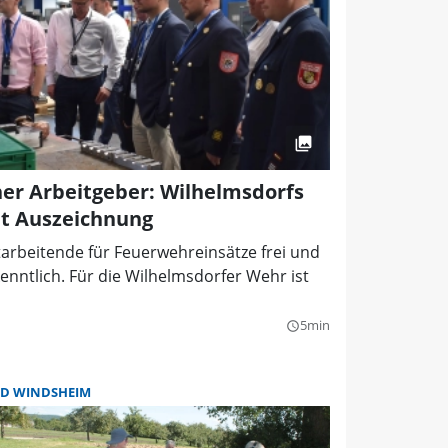
er Arbeitgeber: Wilhelmsdorfs
t Auszeichnung
arbeitende für Feuerwehreinsätze frei und
rkenntlich. Für die Wilhelmsdorfer Wehr ist
5min
query_builder
D WINDSHEIM