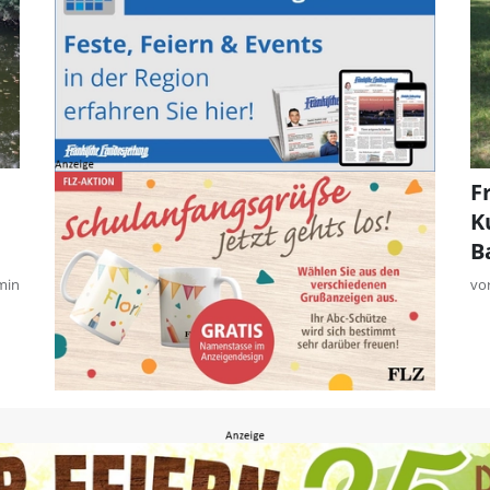
F
K
B
min
vo