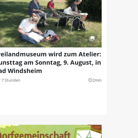
reilandmuseum wird zum Atelier:
unsttag am Sonntag, 9. August, in
ad Windsheim
r 7 Stunden
2min
query_builder