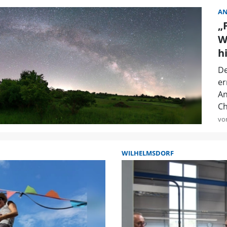
A
„
W
h
De
er
An
Ch
vo
WILHELMSDORF