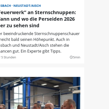
NSBACH
NEUSTADT/AISCH
Feuerwerk” an Sternschnuppen:
ann und wo die Perseiden 2026
ier zu sehen sind
r beeindruckende Sternschnuppenschauer
reicht bald seinen Höhepunkt. Auch in
sbach und Neustadt/Aisch stehen die
ancen gut. Ein Experte gibt Tipps.
r 5 Stunden
5min
query_builder