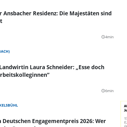
r Ansbacher Residenz: Die Majestäten sind
t
4min
query_builder
BACH)
andwirtin Laura Schneider: „Esse doch
rbeitskolleginnen”
6min
query_builder
KELSBÜHL
en Deutschen Engagementpreis 2026: Wer