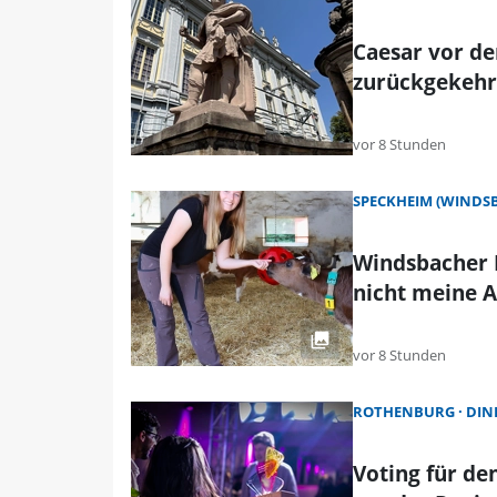
Caesar vor de
zurückgekehr
vor 8 Stunden
SPECKHEIM (WINDS
Windsbacher L
nicht meine A
vor 8 Stunden
ROTHENBURG
DIN
Voting für d