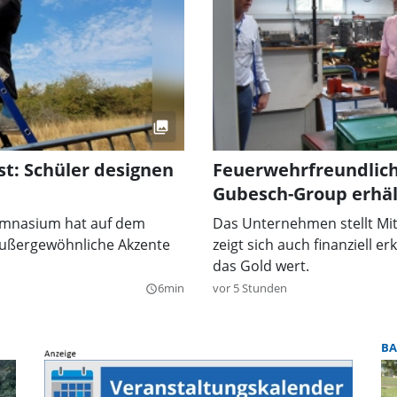
t: Schüler designen
Feuerwehrfreundlich
Gubesch-Group erhäl
ymnasium hat auf dem
Das Unternehmen stellt Mit
außergewöhnliche Akzente
zeigt sich auch finanziell e
das Gold wert.
6min
vor 5 Stunden
query_builder
BA