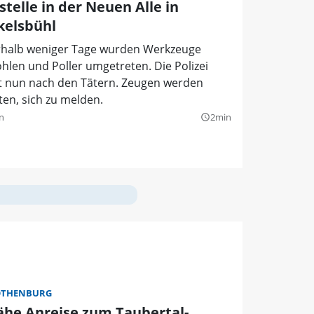
telle in der Neuen Alle in
kelsbühl
rhalb weniger Tage wurden Werkzeuge
hlen und Poller umgetreten. Die Polizei
t nun nach den Tätern. Zeugen werden
en, sich zu melden.
n
2min
query_builder
OTHENBURG
ähe Anreise zum Taubertal-