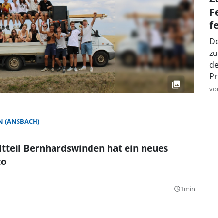
F
f
De
zu
de
Pr
vo
 (ANSBACH)
tteil Bernhardswinden hat ein neues
to
1min
query_builder