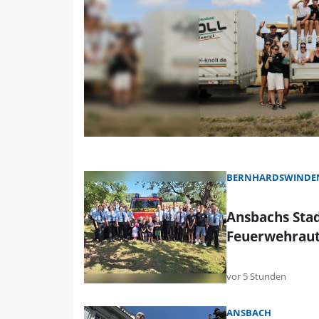
BERNHARDSWINDEN
Ansbachs Stad
Feuerwehrau
vor 5 Stunden
ANSBACH