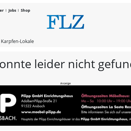
er
Jobs
Shop
FLZ – Nachr
 Karpfen-Lokale
konnte leider nicht gef