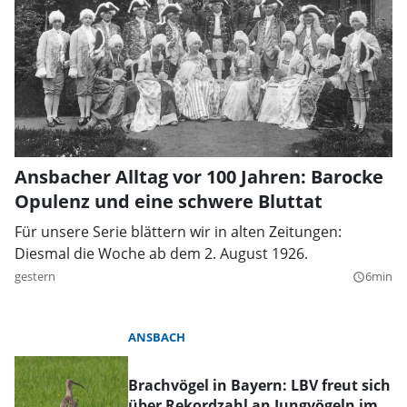
Ansbacher Alltag vor 100 Jahren: Barocke
Opulenz und eine schwere Bluttat
Für unsere Serie blättern wir in alten Zeitungen:
Diesmal die Woche ab dem 2. August 1926.
gestern
6min
query_builder
ANSBACH
Brachvögel in Bayern: LBV freut sich
über Rekordzahl an Jungvögeln im