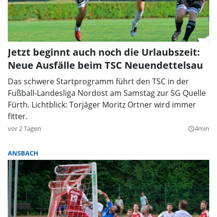
Jetzt beginnt auch noch die Urlaubszeit:
Neue Ausfälle beim TSC Neuendettelsau
Das schwere Startprogramm führt den TSC in der
Fußball-Landesliga Nordost am Samstag zur SG Quelle
Fürth. Lichtblick: Torjäger Moritz Ortner wird immer
fitter.
vor 2 Tagen
4min
query_builder
ANSBACH