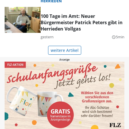
HERRIEDEN
100 Tage im Amt: Neuer
Bürgermeister Patrick Peters gibt in
Herrieden Vollgas
gestern
5min
query_builder
weitere Artikel