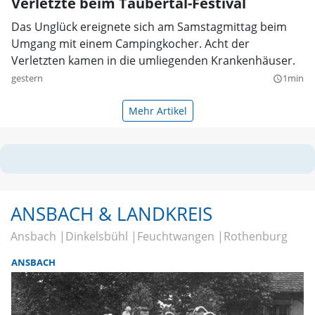
Verletzte beim Taubertal-Festival
Das Unglück ereignete sich am Samstagmittag beim
Umgang mit einem Campingkocher. Acht der
Verletzten kamen in die umliegenden Krankenhäuser.
gestern
1min
query_builder
Mehr Artikel
ANSBACH & LANDKREIS
Ansbach
Dinkelsbühl
Feuchtwangen
Rothenburg
ANSBACH