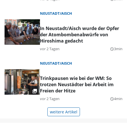
NEUSTADT/AISCH
In Neustadt/Aisch wurde der Opfer
der Atombombenabwürfe von
Hiroshima gedacht
vor 2 Tagen
3min
query_builder
NEUSTADT/AISCH
Trinkpausen wie bei der WM: So
trotzen Neustädter bei Arbeit im
Freien der Hitze
vor 2 Tagen
4min
query_builder
weitere Artikel