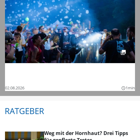
Tanzen bis in die Nacht: Die Bilder vom
Chamaeleon Festival 2026 bei Schnelldorf
02.08.2026
1min
query_builder
RATGEBER
Weg mit der Hornhaut? Drei Tipps