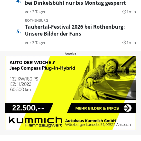
bei Dinkelsbühl nur bis Montag gesperrt
vor 3 Tagen
1min
query_builder
ROTHENBURG
Taubertal-Festival 2026 bei Rothenburg:
Unsere Bilder der Fans
vor 3 Tagen
1min
query_builder