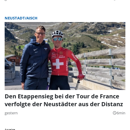
NEUSTADT/AISCH
Den Etappensieg bei der Tour de France
verfolgte der Neustädter aus der Distanz
gestern
6min
query_builder