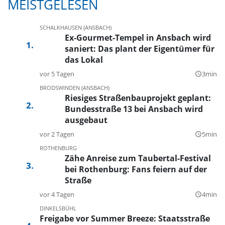
MEISTGELESEN
SCHALKHAUSEN (ANSBACH)
Ex-Gourmet-Tempel in Ansbach wird
saniert: Das plant der Eigentümer für
das Lokal
vor 5 Tagen
3min
query_builder
BRODSWINDEN (ANSBACH)
Riesiges Straßenbauprojekt geplant:
Bundesstraße 13 bei Ansbach wird
ausgebaut
vor 2 Tagen
5min
query_builder
ROTHENBURG
Zähe Anreise zum Taubertal-Festival
bei Rothenburg: Fans feiern auf der
Straße
vor 4 Tagen
4min
query_builder
DINKELSBÜHL
Freigabe vor Summer Breeze: Staatsstraße