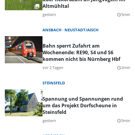
Altmühltal
gestern
5min
query_builder
ANSBACH
NEUSTADT/AISCH
Bahn sperrt Zufahrt am
Wochenende: RE90, S4 und S6
kommen nicht bis Nürnberg Hbf
vor 2 Tagen
2min
query_builder
STEINSFELD
Spannung und Spannungen rund
um das Projekt Dorfscheune in
Steinsfeld
gestern
5min
query_builder