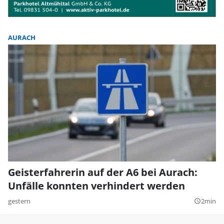
AURACH
Geisterfahrerin auf der A6 bei Aurach:
Unfälle konnten verhindert werden
gestern
2min
query_builder