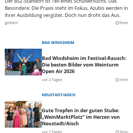
Der BSZ-Standort ist Teil eines Schulversuchs. Das
Besondere: Die Praxis steht im Fokus, Azubis werden in
ihrer Ausbildung vergütet. Doch nun droht das Aus.
gestern
5min
query_builder
BAD WINDSHEIM
Bad Windsheim im Festival-Rausch:
Die besten Bilder vom Weinturm
Open Air 2026
vor 2 Tagen
1min
query_builder
NEUSTADT/AISCH
Gute Tropfen in der guten Stube:
„WeinMarktPlatz” im Herzen von
Neustadt/Aisch
vor 2 Tagen
3min
query_builder