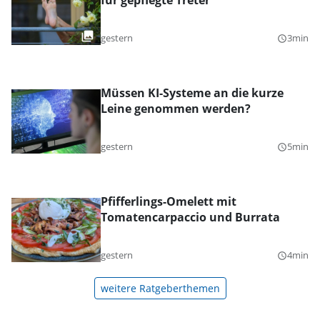
für gepflegte Treter
gestern
3min
query_builder
Müssen KI-Systeme an die kurze
Leine genommen werden?
gestern
5min
query_builder
Pfifferlings-Omelett mit
Tomatencarpaccio und Burrata
gestern
4min
query_builder
weitere Ratgeberthemen