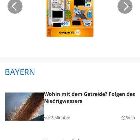
BAYERN
Wohin mit dem Getreide? Folgen des
Niedrigwassers
vor 8 Minuten
3min
query_builder