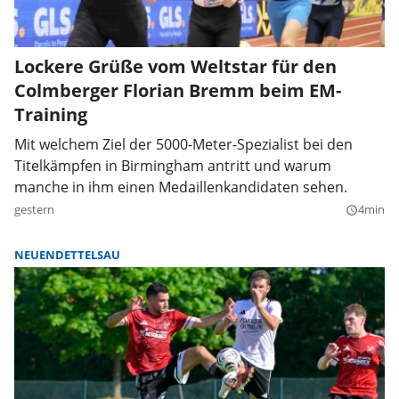
Lockere Grüße vom Weltstar für den
Colmberger Florian Bremm beim EM-
Training
Mit welchem Ziel der 5000-Meter-Spezialist bei den
Titelkämpfen in Birmingham antritt und warum
manche in ihm einen Medaillenkandidaten sehen.
gestern
4min
query_builder
NEUENDETTELSAU