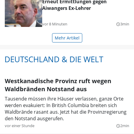
Erneut Ermittlungen gegen
Aiwangers Ex-Lehrer
vor 8 Minuten
3min
query_builder
Mehr Artikel
DEUTSCHLAND & DIE WELT
Westkanadische Provinz ruft wegen
Waldbränden Notstand aus
Tausende müssen ihre Häuser verlassen, ganze Orte
werden evakuiert: In British Columbia breiten sich
Waldbrände rasant aus. Jetzt hat die Provinzregierung
den Notstand ausgerufen.
vor einer Stunde
2min
query_builder