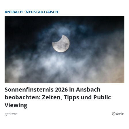
ANSBACH
NEUSTADT/AISCH
Sonnenfinsternis 2026 in Ansbach
beobachten: Zeiten, Tipps und Public
Viewing
gestern
4min
query_builder