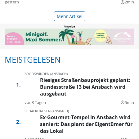
gestern
2min
query_builder
Mehr Artikel
MEISTGELESEN
BRODSWINDEN (ANSBACH)
Riesiges Straßenbauprojekt geplant:
Bundesstraße 13 bei Ansbach wird
ausgebaut
vor 3 Tagen
5min
query_builder
SCHALKHAUSEN (ANSBACH)
Ex-Gourmet-Tempel in Ansbach wird
saniert: Das plant der Eigentümer für
das Lokal