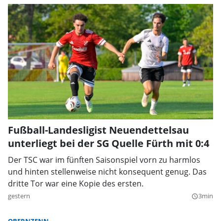
Fußball-Landesligist Neuendettelsau
unterliegt bei der SG Quelle Fürth mit 0:4
Der TSC war im fünften Saisonspiel vorn zu harmlos
und hinten stellenweise nicht konsequent genug. Das
dritte Tor war eine Kopie des ersten.
gestern
3min
query_builder