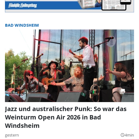
BAD WINDSHEIM
Jazz und australischer Punk: So war das
Weinturm Open Air 2026 in Bad
Windsheim
gestern
4min
query_builder