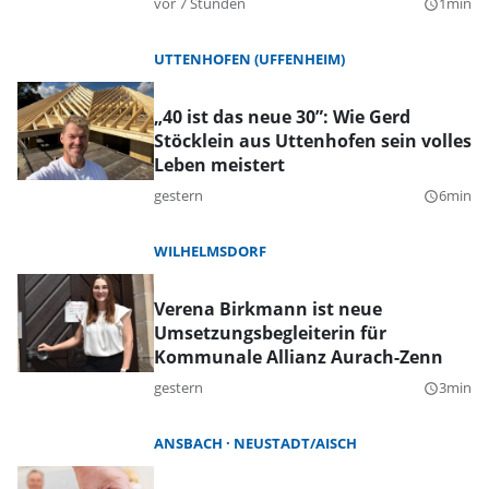
vor 7 Stunden
1min
query_builder
UTTENHOFEN (UFFENHEIM)
„40 ist das neue 30”: Wie Gerd
Stöcklein aus Uttenhofen sein volles
Leben meistert
gestern
6min
query_builder
WILHELMSDORF
Verena Birkmann ist neue
Umsetzungsbegleiterin für
Kommunale Allianz Aurach-Zenn
gestern
3min
query_builder
ANSBACH
NEUSTADT/AISCH