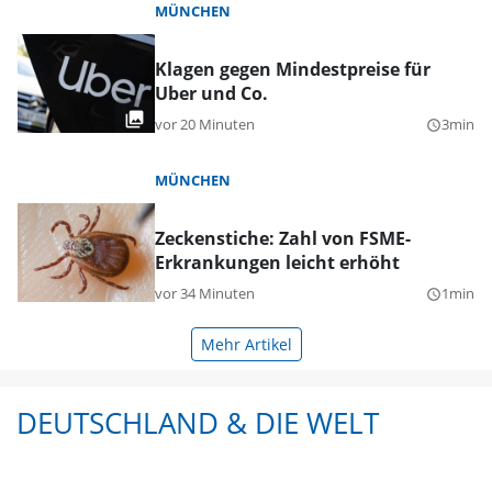
MÜNCHEN
Klagen gegen Mindestpreise für
Uber und Co.
vor 20 Minuten
3min
query_builder
MÜNCHEN
Zeckenstiche: Zahl von FSME-
Erkrankungen leicht erhöht
vor 34 Minuten
1min
query_builder
Mehr Artikel
DEUTSCHLAND & DIE WELT