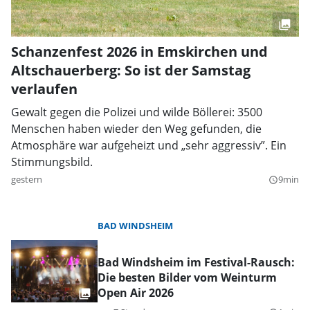
Schanzenfest 2026 in Emskirchen und
Altschauerberg: So ist der Samstag
verlaufen
Gewalt gegen die Polizei und wilde Böllerei: 3500
Menschen haben wieder den Weg gefunden, die
Atmosphäre war aufgeheizt und „sehr aggressiv”. Ein
Stimmungsbild.
gestern
9min
query_builder
BAD WINDSHEIM
Bad Windsheim im Festival-Rausch:
Die besten Bilder vom Weinturm
Open Air 2026