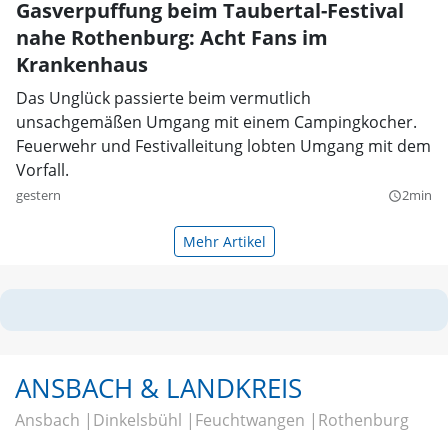
Gasverpuffung beim Taubertal-Festival
nahe Rothenburg: Acht Fans im
Krankenhaus
Das Unglück passierte beim vermutlich
unsachgemäßen Umgang mit einem Campingkocher.
Feuerwehr und Festivalleitung lobten Umgang mit dem
Vorfall.
gestern
2min
query_builder
Mehr Artikel
ANSBACH & LANDKREIS
Ansbach
Dinkelsbühl
Feuchtwangen
Rothenburg