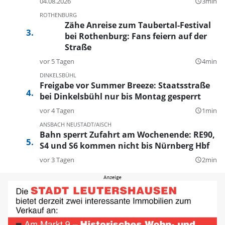
04.08.2026
3min
query_builder
ROTHENBURG
Zähe Anreise zum Taubertal-Festival
bei Rothenburg: Fans feiern auf der
Straße
vor 5 Tagen
4min
query_builder
DINKELSBÜHL
Freigabe vor Summer Breeze: Staatsstraße
bei Dinkelsbühl nur bis Montag gesperrt
vor 4 Tagen
1min
query_builder
ANSBACH
NEUSTADT/AISCH
Bahn sperrt Zufahrt am Wochenende: RE90,
S4 und S6 kommen nicht bis Nürnberg Hbf
vor 3 Tagen
2min
query_builder