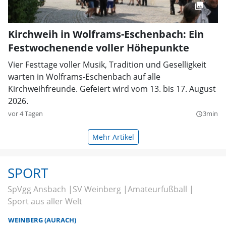
Kirchweih in Wolframs-Eschenbach: Ein
Festwochenende voller Höhepunkte
Vier Festtage voller Musik, Tradition und Geselligkeit
warten in Wolframs-Eschenbach auf alle
Kirchweihfreunde. Gefeiert wird vom 13. bis 17. August
2026.
vor 4 Tagen
3min
query_builder
Mehr Artikel
SPORT
SpVgg Ansbach
SV Weinberg
Amateurfußball
Sport aus aller Welt
WEINBERG (AURACH)