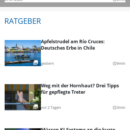
RATGEBER
Apfelstrudel am Río Cruces:
Deutsches Erbe in Chile
gestern
9min
query_builder
Weg mit der Hornhaut? Drei Tipps
für gepflegte Treter
vor 2 Tagen
3min
query_builder
Müssen KI-Systeme an die kurze