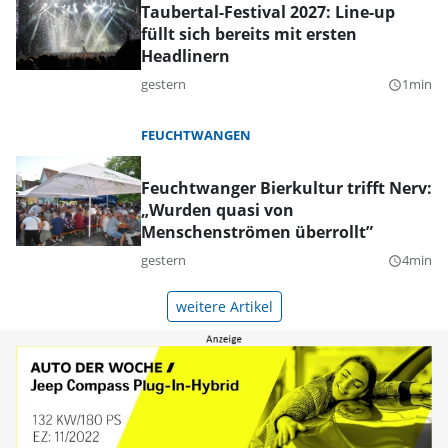
Taubertal-Festival 2027: Line-up
füllt sich bereits mit ersten
Headlinern
gestern
1min
query_builder
FEUCHTWANGEN
Feuchtwanger Bierkultur trifft Nerv:
„Wurden quasi von
Menschenströmen überrollt”
gestern
4min
query_builder
weitere Artikel