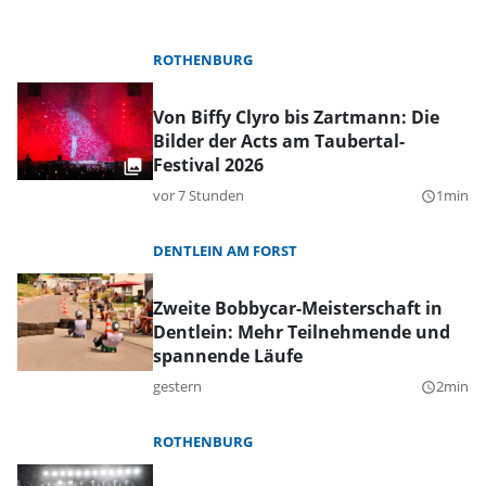
ROTHENBURG
Von Biffy Clyro bis Zartmann: Die
Bilder der Acts am Taubertal-
Festival 2026
vor 7 Stunden
1min
query_builder
DENTLEIN AM FORST
Zweite Bobbycar-Meisterschaft in
Dentlein: Mehr Teilnehmende und
spannende Läufe
gestern
2min
query_builder
ROTHENBURG