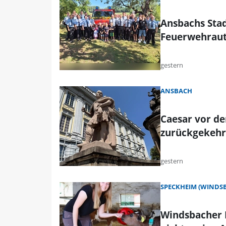
Ansbachs Stad
Feuerwehrau
gestern
ANSBACH
Caesar vor de
zurückgekehr
gestern
SPECKHEIM (WINDS
Windsbacher L