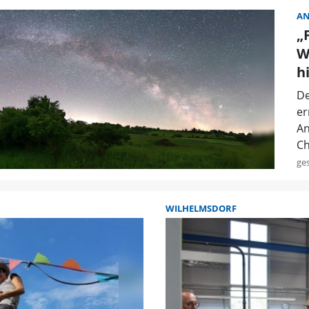
A
„
W
h
De
er
An
Ch
ge
WILHELMSDORF