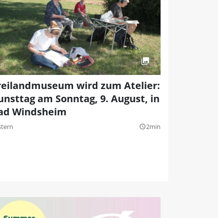
reilandmuseum wird zum Atelier:
unsttag am Sonntag, 9. August, in
ad Windsheim
stern
2min
query_builder