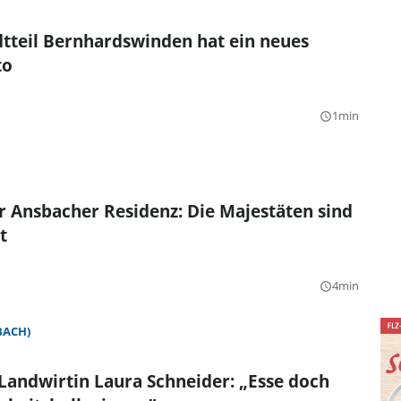
tteil Bernhardswinden hat ein neues
to
1min
query_builder
r Ansbacher Residenz: Die Majestäten sind
t
4min
query_builder
BACH)
andwirtin Laura Schneider: „Esse doch