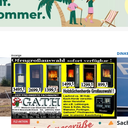
DINK
Sac