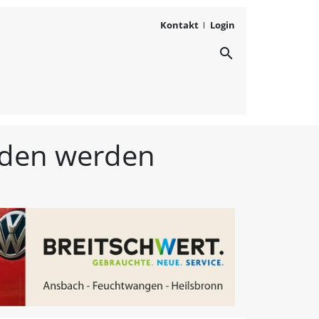
Kontakt
Login
search
ichten aus Westmittelfr
unden werden