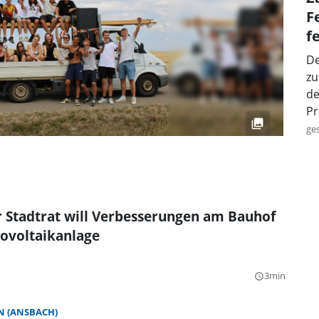
F
f
De
zu
de
Pr
ge
 Stadtrat will Verbesserungen am Bauhof
ovoltaikanlage
3min
query_builder
 (ANSBACH)