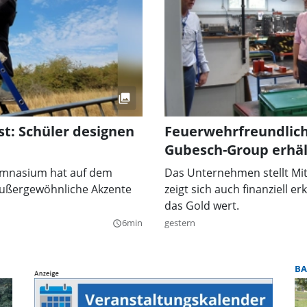
t: Schüler designen
Feuerwehrfreundlich
Gubesch-Group erhäl
ymnasium hat auf dem
Das Unternehmen stellt Mit
außergewöhnliche Akzente
zeigt sich auch finanziell e
das Gold wert.
6min
gestern
query_builder
BA