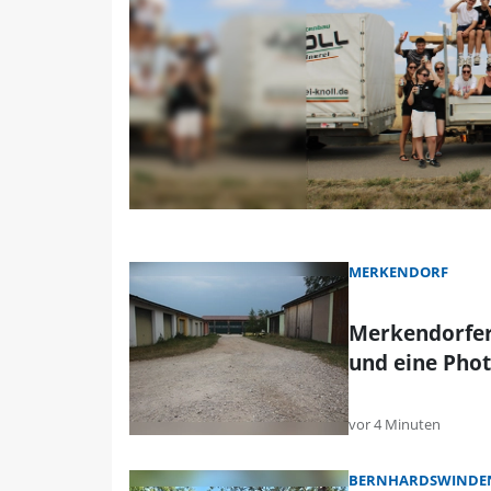
MERKENDORF
Merkendorfer
und eine Phot
vor 4 Minuten
BERNHARDSWINDEN