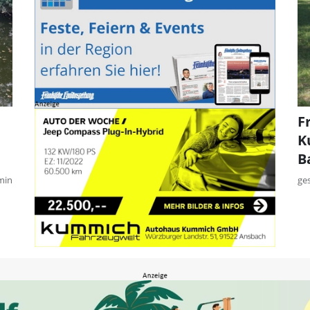
F
K
B
min
ge