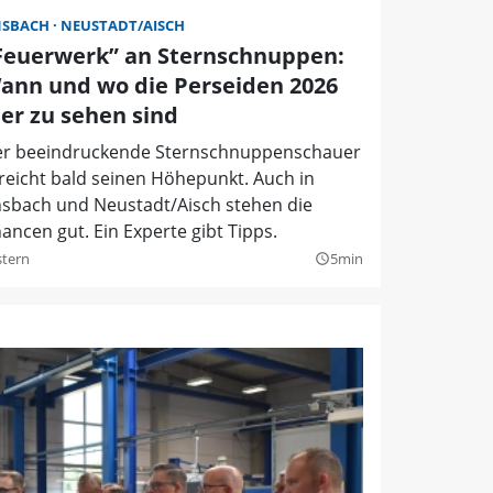
NSBACH
NEUSTADT/AISCH
Feuerwerk” an Sternschnuppen:
ann und wo die Perseiden 2026
ier zu sehen sind
r beeindruckende Sternschnuppenschauer
reicht bald seinen Höhepunkt. Auch in
sbach und Neustadt/Aisch stehen die
ancen gut. Ein Experte gibt Tipps.
stern
5min
query_builder