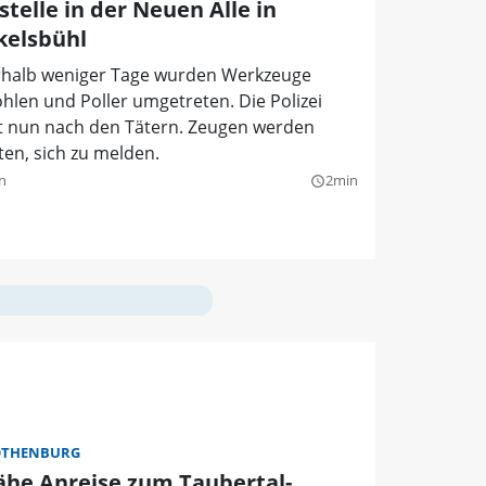
telle in der Neuen Alle in
kelsbühl
rhalb weniger Tage wurden Werkzeuge
hlen und Poller umgetreten. Die Polizei
t nun nach den Tätern. Zeugen werden
en, sich zu melden.
n
2min
query_builder
OTHENBURG
ähe Anreise zum Taubertal-