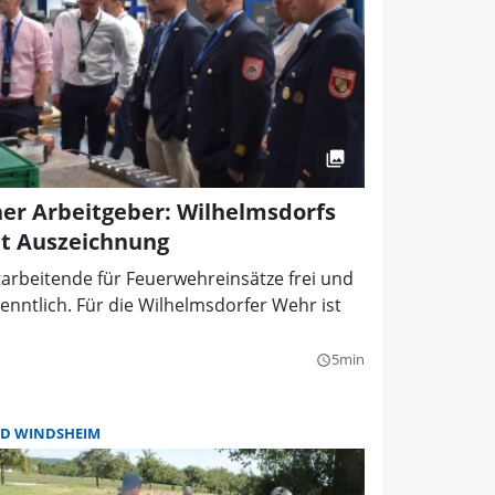
er Arbeitgeber: Wilhelmsdorfs
t Auszeichnung
arbeitende für Feuerwehreinsätze frei und
rkenntlich. Für die Wilhelmsdorfer Wehr ist
5min
query_builder
D WINDSHEIM