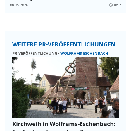
08.05.2026
3min
query_builder
WEITERE PR-VERÖFFENTLICHUNGEN
PR-VERÖFFENTLICHUNG
WOLFRAMS-ESCHENBACH
Kirchweih in Wolframs-Eschenbach: