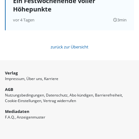
Ein Festwochenende voller
Höhepunkte
vor 4 Tagen
3min
query_builder
zurück zur Übersicht
Verlag
Impressum
Über uns
Karriere
AGB
Nutzungsbedingungen
Datenschutz
Abo kündigen
Barrierefreiheit
Cookie-Einstellungen
Vertrag widerrufen
Mediadaten
F.A.Q.
Anzeigenmuster