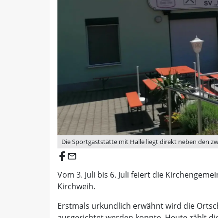
Die Sportgaststätte mit Halle liegt direkt neben den zw
email
Vom 3. Juli bis 6. Juli feiert die Kirchen
Kirchweih.
Erstmals urkundlich erwähnt wird die Ortsch
ausgerichtet werden konnte. Heute zählt d