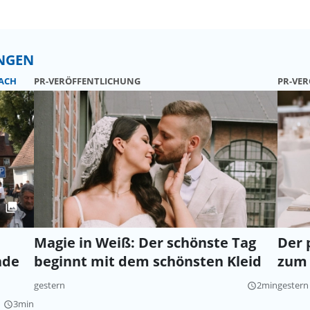
UNGEN
ACH
PR-VERÖFFENTLICHUNG
PR-VE
Magie in Weiß: Der schönste Tag
Der 
nde
beginnt mit dem schönsten Kleid
zum 
gestern
2min
gestern
query_builder
3min
query_builder