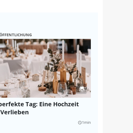
RÖFFENTLICHUNG
perfekte Tag: Eine Hochzeit
Verlieben
1min
query_builder