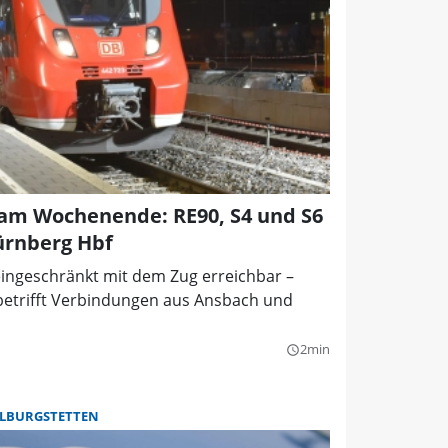
 am Wochenende: RE90, S4 und S6
ürnberg Hbf
ingeschränkt mit dem Zug erreichbar –
s betrifft Verbindungen aus Ansbach und
2min
query_builder
LBURGSTETTEN