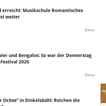
 erreicht: Musikschule Romantisches
st weiter
3min
query_builder
ibier und Bengalos: So war der Donnerstag
Festival 2026
4min
query_builder
r Ochse” in Dinkelsbühl: Reichen die