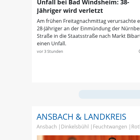
Unfall bei Bad Windsheim: 38-
Jähriger wird verletzt
Am frühen Freitagnachmittag verursachte e
28-Jähriger an der Einmündung der Nürnbe
Straße in die Staatsstraße nach Markt Bibar
einen Unfall.
vor 3 Stunden
quer
ANSBACH & LANDKREIS
Ansbach
Dinkelsbühl
Feuchtwangen
Rot