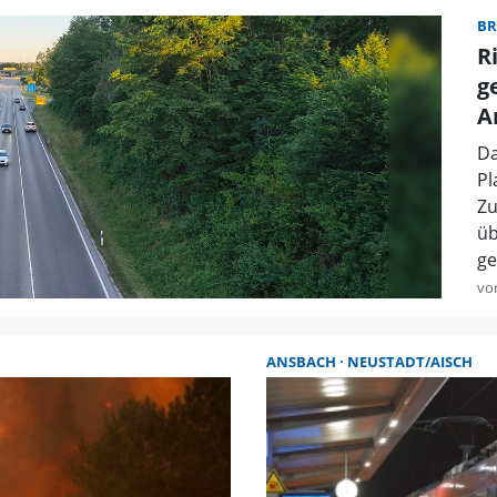
BR
R
g
A
Da
Pl
Zu
üb
ge
vo
ANSBACH
NEUSTADT/AISCH