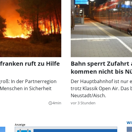
ranken ruft zu Hilfe
Bahn sperrt Zufahrt
kommen nicht bis N
groß: In der Partnerregion
Der Hauptbahnhof ist nur e
Menschen in Sicherheit
trotz Klassik Open Air. Da
Neustadt/Aisch.
4min
vor 3 Stunden
query_builder
WI