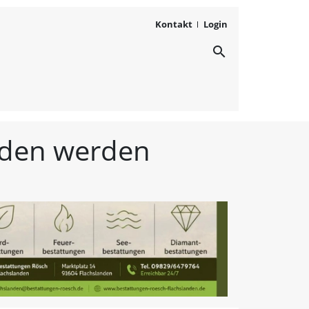
Kontakt
Login
search
ichten aus Westmittelfr
unden werden