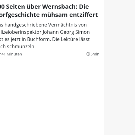
00 Seiten über Wernsbach: Die
orfgeschichte mühsam entziffert
s handgeschriebene Vermächtnis von
lizeioberinspektor Johann Georg Simon
bt es jetzt in Buchform. Die Lektüre lässt
ch schmunzeln.
r 41 Minuten
5min
query_builder