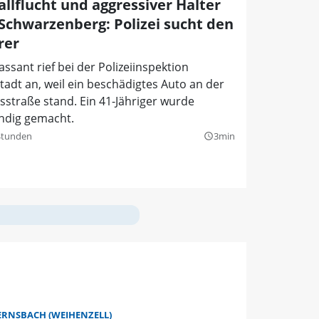
allflucht und aggressiver Halter
 Schwarzenberg: Polizei sucht den
rer
assant rief bei der Polizeiinspektion
adt an, weil ein beschädigtes Auto an der
sstraße stand. Ein 41-Jähriger wurde
indig gemacht.
Stunden
3min
query_builder
RNSBACH (WEIHENZELL)