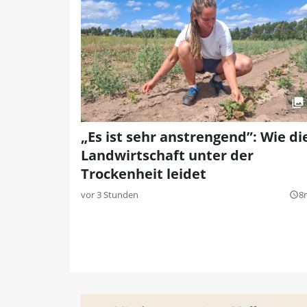
„Es ist sehr anstrengend”: Wie di
Landwirtschaft unter der
Trockenheit leidet
vor 3 Stunden
8
query_builder