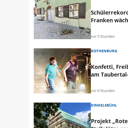
Schülerrekord
Franken wäch
vor 5 Stunden
ROTHENBURG
Konfetti, Fre
am Taubertal-
vor 6 Stunden
DINKELSBÜHL
Projekt „Rote