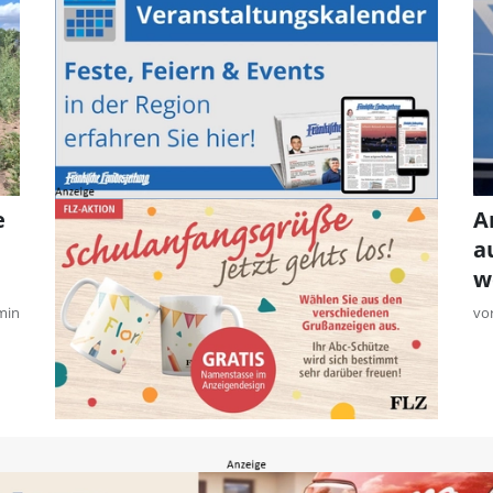
e
A
a
w
min
vo