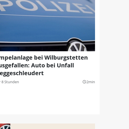
mpelanlage bei Wilburgstetten
usgefallen: Auto bei Unfall
eggeschleudert
r 8 Stunden
2min
query_builder