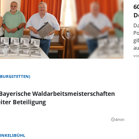
6
D
Da
Po
gi
au
vo
LBURGSTETTEN)
 Bayerische Waldarbeitsmeisterschaften
ter Beteiligung
4min
query_builder
INKELSBÜHL