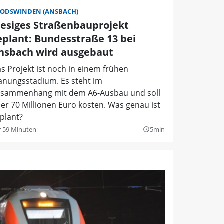
ODSWINDEN (ANSBACH)
iesiges Straßenbauprojekt
eplant: Bundesstraße 13 bei
nsbach wird ausgebaut
s Projekt ist noch in einem frühen
anungsstadium. Es steht im
sammenhang mit dem A6-Ausbau und soll
er 70 Millionen Euro kosten. Was genau ist
plant?
r 59 Minuten
5min
query_builder