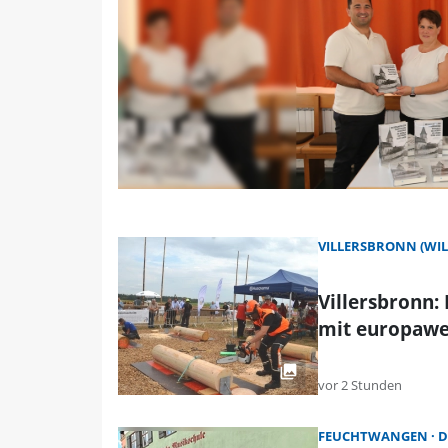
VILLERSBRONN (WI
Villersbronn:
mit europawei
vor 2 Stunden
FEUCHTWANGEN
D