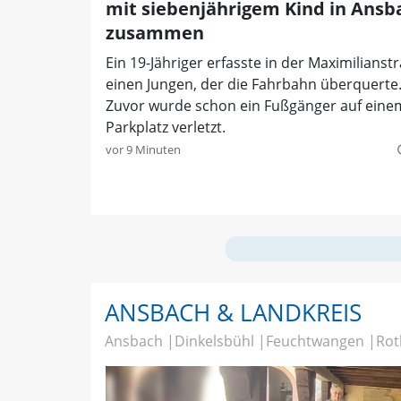
mit siebenjährigem Kind in Ansb
zusammen
Ein 19-Jähriger erfasste in der Maximilianst
einen Jungen, der die Fahrbahn überquerte
Zuvor wurde schon ein Fußgänger auf eine
Parkplatz verletzt.
vor 9 Minuten
quer
ANSBACH & LANDKREIS
Ansbach
Dinkelsbühl
Feuchtwangen
Rot