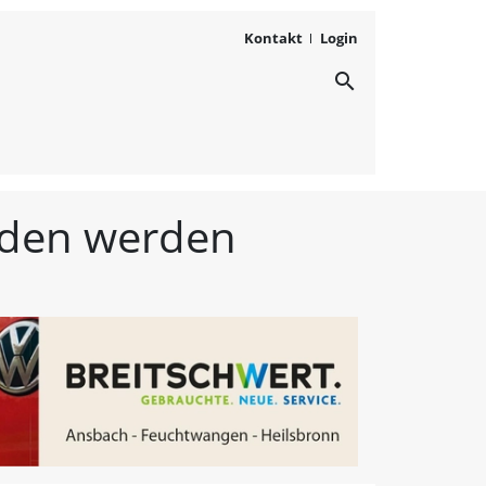
Kontakt
Login
search
ichten aus Westmittelfr
unden werden