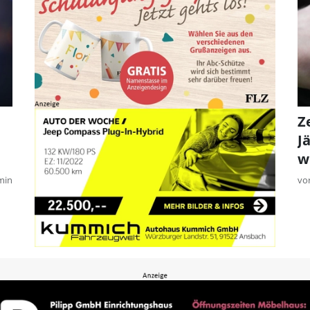
Z
J
w
min
vo