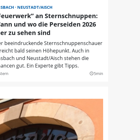
NSBACH
NEUSTADT/AISCH
Feuerwerk” an Sternschnuppen:
ann und wo die Perseiden 2026
ier zu sehen sind
r beeindruckende Sternschnuppenschauer
reicht bald seinen Höhepunkt. Auch in
sbach und Neustadt/Aisch stehen die
ancen gut. Ein Experte gibt Tipps.
stern
5min
query_builder