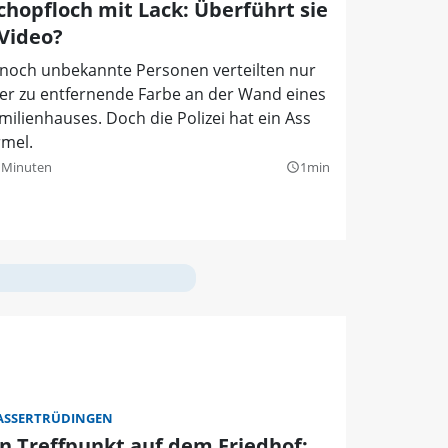
Schopfloch mit Lack: Überführt sie
 Video?
 noch unbekannte Personen verteilten nur
er zu entfernende Farbe an der Wand eines
milienhauses. Doch die Polizei hat ein Ass
rmel.
 Minuten
1min
query_builder
SSERTRÜDINGEN
in Treffpunkt auf dem Friedhof: