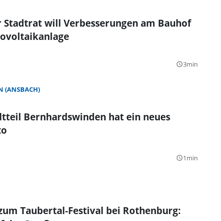
 Stadtrat will Verbesserungen am Bauhof
ovoltaikanlage
3min
query_builder
 (ANSBACH)
tteil Bernhardswinden hat ein neues
to
1min
query_builder
zum Taubertal-Festival bei Rothenburg: