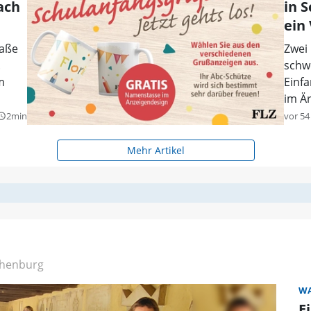
ach
in 
ein
raße
Zwei
.
schw
m
Einfa
im Ä
2min
vor 54
y_builder
Mehr Artikel
henburg
WA
E