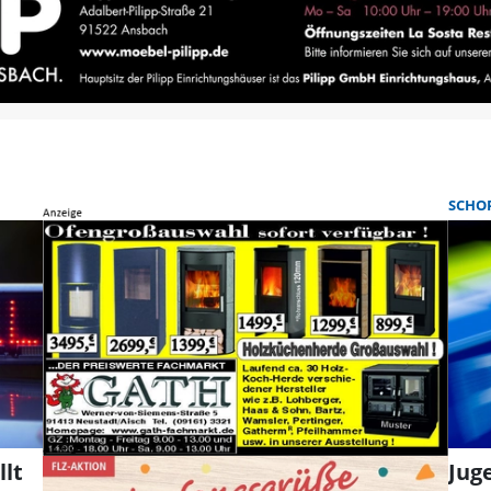
SCHO
lt
Jug