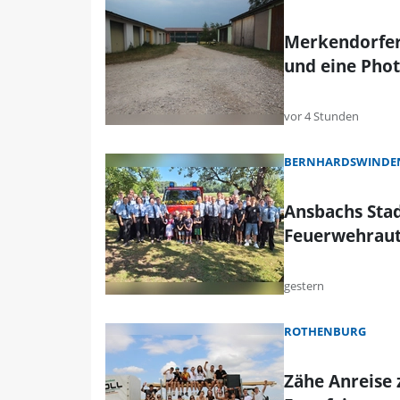
Merkendorfer
und eine Phot
vor 4 Stunden
BERNHARDSWINDEN
Ansbachs Stad
Feuerwehrau
gestern
ROTHENBURG
Zähe Anreise 