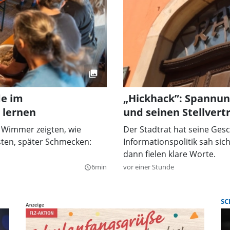
de im
„Hickhack”: Spannun
 lernen
und seinen Stellvert
n Wimmer zeigten, wie
Der Stadtrat hat seine Gesc
sten, später Schmecken:
Informationspolitik sah si
dann fielen klare Worte.
6min
vor einer Stunde
query_builder
SC