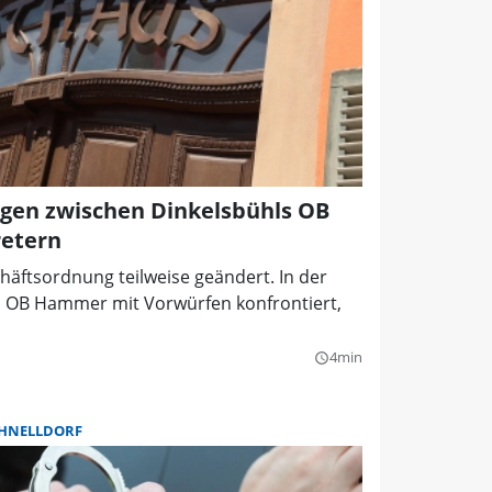
gen zwischen Dinkelsbühls OB
retern
häftsordnung teilweise geändert. In der
ch OB Hammer mit Vorwürfen konfrontiert,
4min
query_builder
HNELLDORF