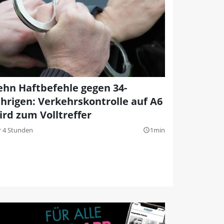
ehn Haftbefehle gegen 34-
ährigen: Verkehrskontrolle auf A6
ird zum Volltreffer
r 4 Stunden
1min
query_builder