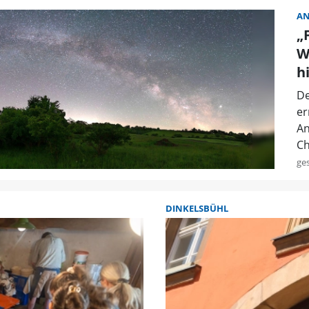
A
„
W
h
De
er
An
Ch
ge
DINKELSBÜHL