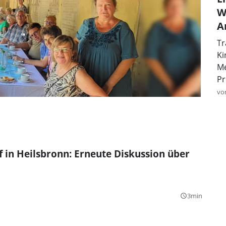
W
A
Tr
Ki
Me
Pr
vo
in Heilsbronn: Erneute Diskussion über
3min
query_builder