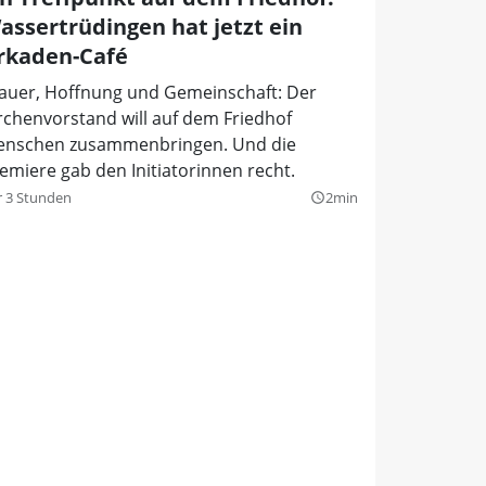
assertrüdingen hat jetzt ein
rkaden-Café
auer, Hoffnung und Gemeinschaft: Der
rchenvorstand will auf dem Friedhof
nschen zusammenbringen. Und die
emiere gab den Initiatorinnen recht.
r 3 Stunden
2min
query_builder