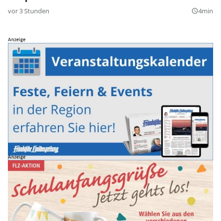
vor 3 Stunden
4min
query_builder