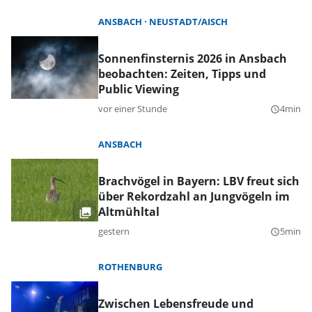
ANSBACH
NEUSTADT/AISCH
Sonnenfinsternis 2026 in Ansbach
beobachten: Zeiten, Tipps und
Public Viewing
vor einer Stunde
4min
query_builder
ANSBACH
Brachvögel in Bayern: LBV freut sich
über Rekordzahl an Jungvögeln im
Altmühltal
gestern
5min
query_builder
ROTHENBURG
Zwischen Lebensfreude und