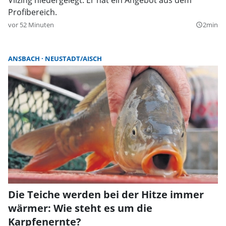
Profibereich.
vor 52 Minuten
2min
query_builder
ANSBACH
NEUSTADT/AISCH
Die Teiche werden bei der Hitze immer
wärmer: Wie steht es um die
Karpfenernte?