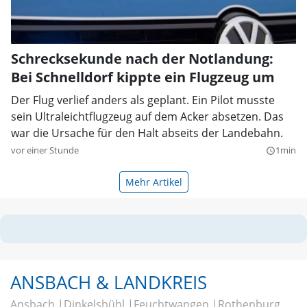
Schrecksekunde nach der Notlandung:
Bei Schnelldorf kippte ein Flugzeug um
Der Flug verlief anders als geplant. Ein Pilot musste
sein Ultraleichtflugzeug auf dem Acker absetzen. Das
war die Ursache für den Halt abseits der Landebahn.
vor einer Stunde
1min
query_builder
Mehr Artikel
ANSBACH & LANDKREIS
Ansbach
Dinkelsbühl
Feuchtwangen
Rothenburg