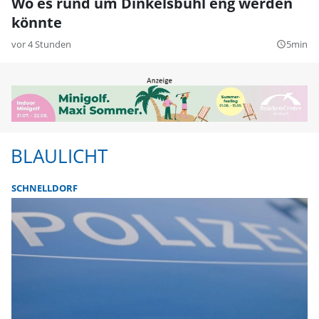
Wo es rund um Dinkelsbühl eng werden
könnte
vor 4 Stunden
5min
query_builder
BLAULICHT
SCHNELLDORF