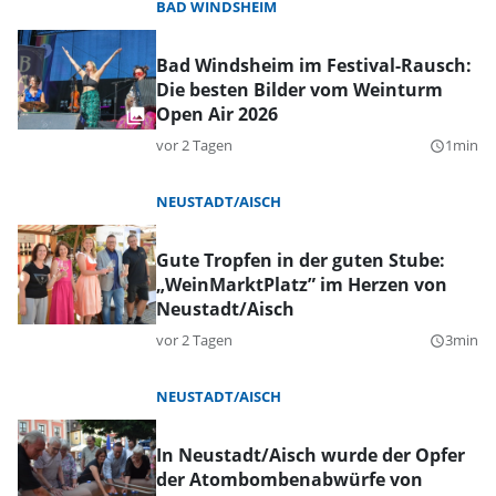
BAD WINDSHEIM
Bad Windsheim im Festival-Rausch:
Die besten Bilder vom Weinturm
Open Air 2026
vor 2 Tagen
1min
query_builder
NEUSTADT/AISCH
Gute Tropfen in der guten Stube:
„WeinMarktPlatz” im Herzen von
Neustadt/Aisch
vor 2 Tagen
3min
query_builder
NEUSTADT/AISCH
In Neustadt/Aisch wurde der Opfer
der Atombombenabwürfe von