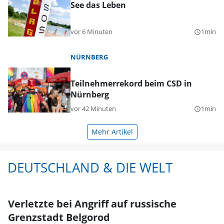
See das Leben
vor 6 Minuten
1min
query_builder
NÜRNBERG
Teilnehmerrekord beim CSD in
Nürnberg
vor 42 Minuten
1min
query_builder
Mehr Artikel
DEUTSCHLAND & DIE WELT
Verletzte bei Angriff auf russische
Grenzstadt Belgorod