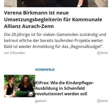
Verena Birkmann ist neue
Umsetzungsbegleiterin für Kommunale
Allianz Aurach-Zenn
Die 28-Jährige ist für sieben Gemeinden zuständig und
betreut etliche der bereits laufenden Projekte weiter.
Bald ist wieder Anmeldung für das „Regionalbudget”.
vor 2 Stunden
3min
query_builder
SCHEINFELD
KiPrax: Wie die Kinderpfleger-
Ausbildung in Scheinfeld
revolutioniert werden soll
gestern
5min
query_builder