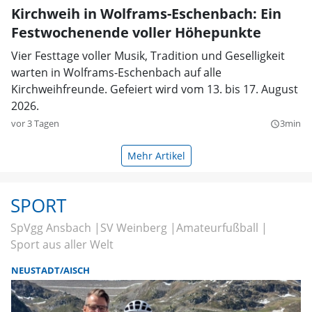
Kirchweih in Wolframs-Eschenbach: Ein
Festwochenende voller Höhepunkte
Vier Festtage voller Musik, Tradition und Geselligkeit
warten in Wolframs-Eschenbach auf alle
Kirchweihfreunde. Gefeiert wird vom 13. bis 17. August
2026.
vor 3 Tagen
3min
query_builder
Mehr Artikel
SPORT
SpVgg Ansbach
SV Weinberg
Amateurfußball
Sport aus aller Welt
NEUSTADT/AISCH