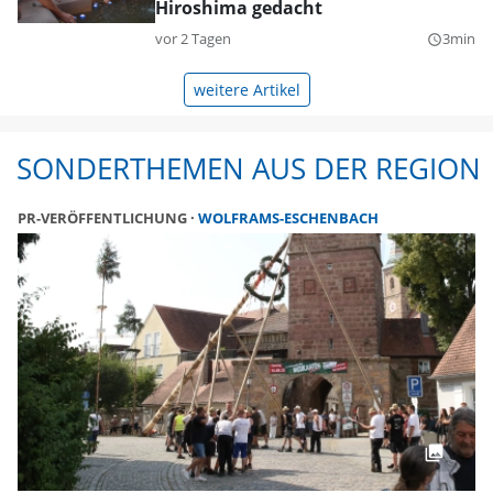
Hiroshima gedacht
vor 2 Tagen
3min
query_builder
weitere Artikel
SONDERTHEMEN AUS DER REGION
PR-VERÖFFENTLICHUNG
WOLFRAMS-ESCHENBACH