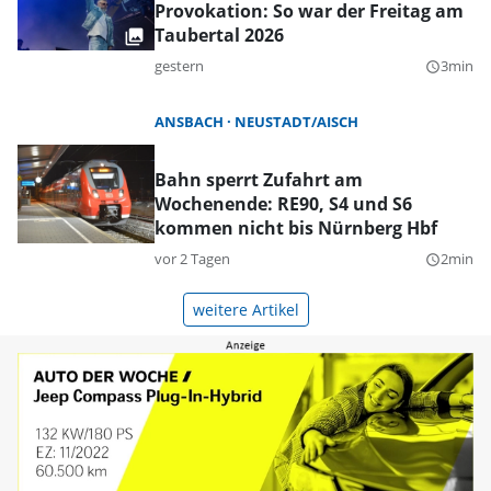
Provokation: So war der Freitag am
Taubertal 2026
gestern
3min
query_builder
ANSBACH
NEUSTADT/AISCH
Bahn sperrt Zufahrt am
Wochenende: RE90, S4 und S6
kommen nicht bis Nürnberg Hbf
vor 2 Tagen
2min
query_builder
weitere Artikel