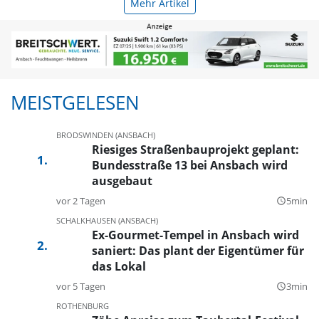
Mehr Artikel
MEISTGELESEN
BRODSWINDEN (ANSBACH)
Riesiges Straßenbauprojekt geplant:
Bundesstraße 13 bei Ansbach wird
ausgebaut
vor 2 Tagen
5min
query_builder
SCHALKHAUSEN (ANSBACH)
Ex-Gourmet-Tempel in Ansbach wird
saniert: Das plant der Eigentümer für
das Lokal
vor 5 Tagen
3min
query_builder
ROTHENBURG