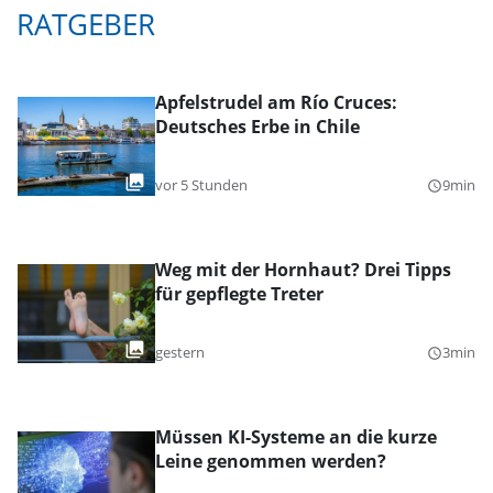
RATGEBER
Apfelstrudel am Río Cruces:
Deutsches Erbe in Chile
vor 5 Stunden
9min
query_builder
Weg mit der Hornhaut? Drei Tipps
für gepflegte Treter
gestern
3min
query_builder
Müssen KI-Systeme an die kurze
Leine genommen werden?