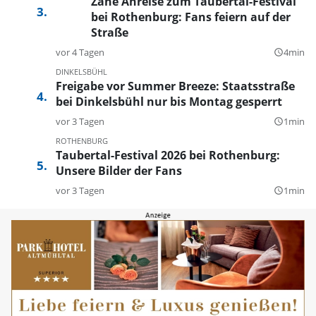
Zähe Anreise zum Taubertal-Festival
bei Rothenburg: Fans feiern auf der
Straße
vor 4 Tagen
4min
query_builder
DINKELSBÜHL
Freigabe vor Summer Breeze: Staatsstraße
bei Dinkelsbühl nur bis Montag gesperrt
vor 3 Tagen
1min
query_builder
ROTHENBURG
Taubertal-Festival 2026 bei Rothenburg:
Unsere Bilder der Fans
vor 3 Tagen
1min
query_builder