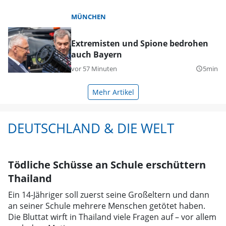
MÜNCHEN
Extremisten und Spione bedrohen
auch Bayern
vor 57 Minuten
5min
query_builder
Mehr Artikel
DEUTSCHLAND & DIE WELT
Tödliche Schüsse an Schule erschüttern
Thailand
Ein 14-Jähriger soll zuerst seine Großeltern und dann
an seiner Schule mehrere Menschen getötet haben.
Die Bluttat wirft in Thailand viele Fragen auf – vor allem