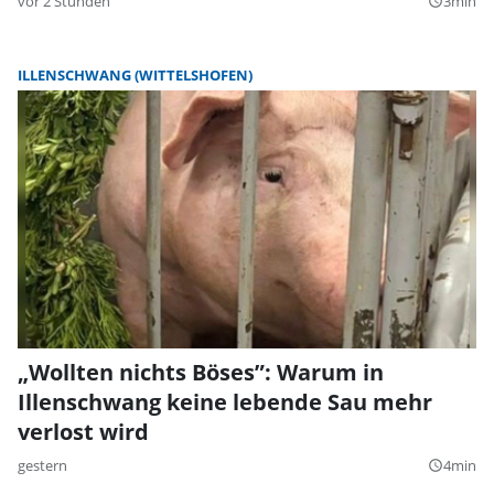
vor 2 Stunden
3min
query_builder
ILLENSCHWANG (WITTELSHOFEN)
„Wollten nichts Böses”: Warum in
Illenschwang keine lebende Sau mehr
verlost wird
gestern
4min
query_builder