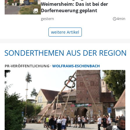
Weimersheim: Das ist bei der
Dorferneuerung geplant
gestern
4min
query_builder
weitere Artikel
SONDERTHEMEN AUS DER REGION
PR-VERÖFFENTLICHUNG
WOLFRAMS-ESCHENBACH