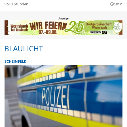
vor 3 Stunden
1min
query_builder
BLAULICHT
SCHEINFELD