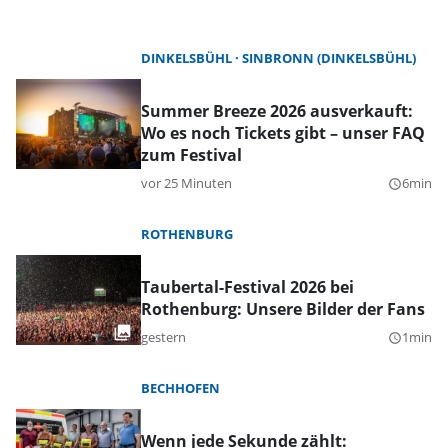
DINKELSBÜHL
SINBRONN (DINKELSBÜHL)
Summer Breeze 2026 ausverkauft:
Wo es noch Tickets gibt – unser FAQ
zum Festival
vor 25 Minuten
6min
query_builder
ROTHENBURG
Taubertal-Festival 2026 bei
Rothenburg: Unsere Bilder der Fans
gestern
1min
query_builder
BECHHOFEN
Wenn jede Sekunde zählt: