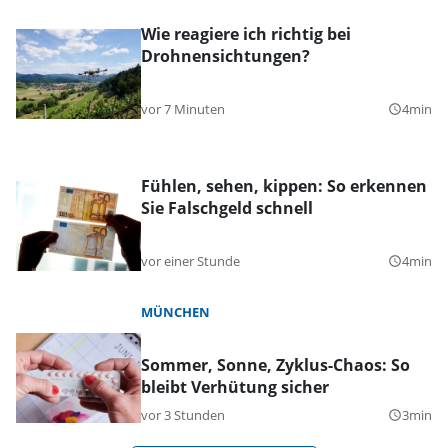
Wie reagiere ich richtig bei
Drohnensichtungen?
vor 7 Minuten
4min
query_builder
Fühlen, sehen, kippen: So erkennen
Sie Falschgeld schnell
vor einer Stunde
4min
query_builder
MÜNCHEN
Sommer, Sonne, Zyklus-Chaos: So
bleibt Verhütung sicher
vor 3 Stunden
3min
query_builder