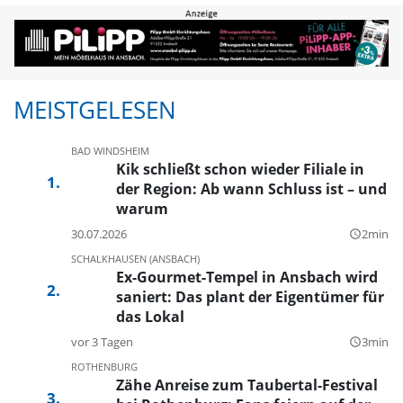
MEISTGELESEN
BAD WINDSHEIM
Kik schließt schon wieder Filiale in
der Region: Ab wann Schluss ist – und
warum
30.07.2026
2min
query_builder
SCHALKHAUSEN (ANSBACH)
Ex-Gourmet-Tempel in Ansbach wird
saniert: Das plant der Eigentümer für
das Lokal
vor 3 Tagen
3min
query_builder
ROTHENBURG
Zähe Anreise zum Taubertal-Festival