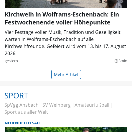
Kirchweih in Wolframs-Eschenbach: Ein
Festwochenende voller Höhepunkte
Vier Festtage voller Musik, Tradition und Geselligkeit
warten in Wolframs-Eschenbach auf alle
Kirchweihfreunde. Gefeiert wird vom 13. bis 17. August
2026.
gestern
3min
query_builder
Mehr Artikel
SPORT
SpVgg Ansbach
SV Weinberg
Amateurfußball
Sport aus aller Welt
NEUENDETTELSAU