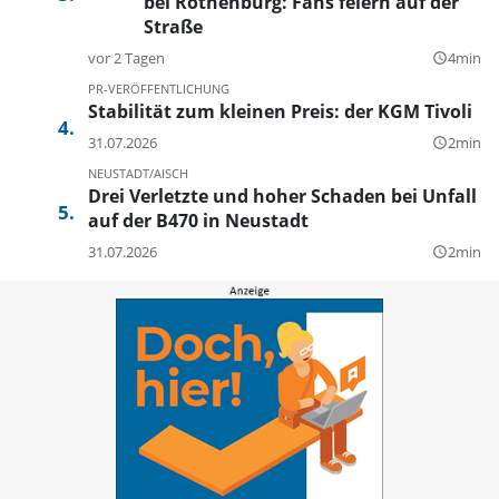
bei Rothenburg: Fans feiern auf der
Straße
vor 2 Tagen
4min
query_builder
PR-VERÖFFENTLICHUNG
Stabilität zum kleinen Preis: der KGM Tivoli
31.07.2026
2min
query_builder
NEUSTADT/AISCH
Drei Verletzte und hoher Schaden bei Unfall
auf der B470 in Neustadt
31.07.2026
2min
query_builder