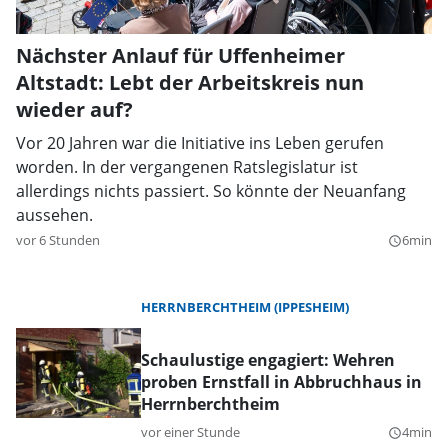
Nächster Anlauf für Uffenheimer
Altstadt: Lebt der Arbeitskreis nun
wieder auf?
Vor 20 Jahren war die Initiative ins Leben gerufen
worden. In der vergangenen Ratslegislatur ist
allerdings nichts passiert. So könnte der Neuanfang
aussehen.
vor 6 Stunden
6min
query_builder
HERRNBERCHTHEIM (IPPESHEIM)
Schaulustige engagiert: Wehren
proben Ernstfall in Abbruchhaus in
Herrnberchtheim
vor einer Stunde
4min
query_builder