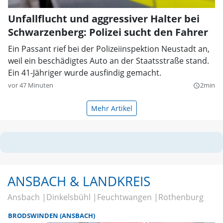
Unfallflucht und aggressiver Halter bei
Schwarzenberg: Polizei sucht den Fahrer
Ein Passant rief bei der Polizeiinspektion Neustadt an,
weil ein beschädigtes Auto an der Staatsstraße stand.
Ein 41-Jähriger wurde ausfindig gemacht.
vor 47 Minuten
2min
query_builder
Mehr Artikel
ANSBACH & LANDKREIS
Ansbach
Dinkelsbühl
Feuchtwangen
Rothenburg
BRODSWINDEN (ANSBACH)