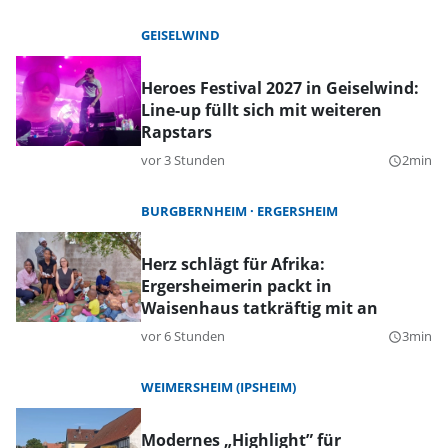
GEISELWIND
Heroes Festival 2027 in Geiselwind:
Line-up füllt sich mit weiteren
Rapstars
vor 3 Stunden
2min
query_builder
BURGBERNHEIM
ERGERSHEIM
Herz schlägt für Afrika:
Ergersheimerin packt in
Waisenhaus tatkräftig mit an
vor 6 Stunden
3min
query_builder
WEIMERSHEIM (IPSHEIM)
Modernes „Highlight” für