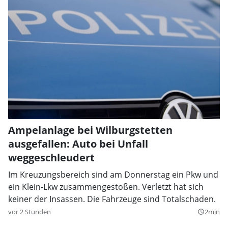
Ampelanlage bei Wilburgstetten
ausgefallen: Auto bei Unfall
weggeschleudert
Im Kreuzungsbereich sind am Donnerstag ein Pkw und
ein Klein-Lkw zusammengestoßen. Verletzt hat sich
keiner der Insassen. Die Fahrzeuge sind Totalschaden.
vor 2 Stunden
2min
query_builder