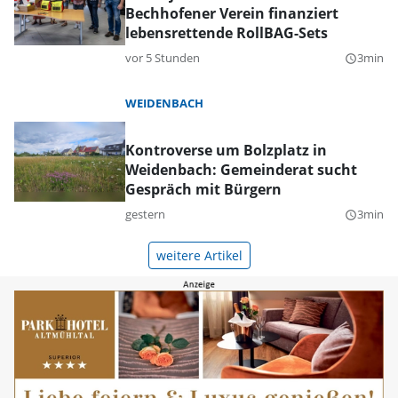
Bechhofener Verein finanziert
lebensrettende RollBAG-Sets
vor 5 Stunden
3min
query_builder
WEIDENBACH
Kontroverse um Bolzplatz in
Weidenbach: Gemeinderat sucht
Gespräch mit Bürgern
gestern
3min
query_builder
weitere Artikel