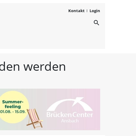
Kontakt
Login
search
ichten aus Westmittelfr
unden werden