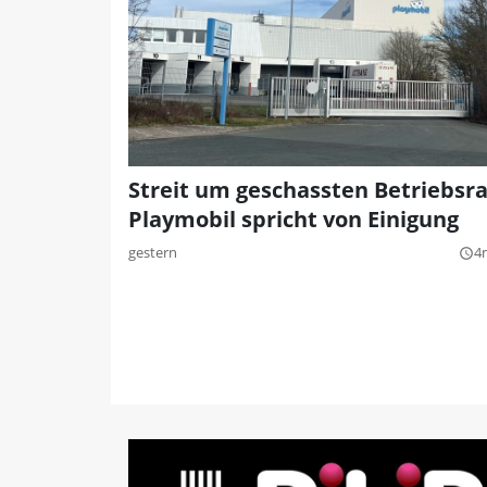
Streit um geschassten Betriebsra
Playmobil spricht von Einigung
gestern
4
query_builder