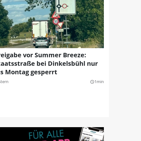
reigabe vor Summer Breeze:
taatsstraße bei Dinkelsbühl nur
is Montag gesperrt
stern
1min
query_builder