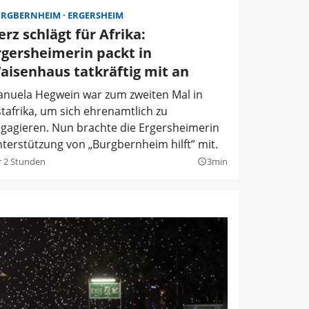
URGBERNHEIM
ERGERSHEIM
erz schlägt für Afrika:
rgersheimerin packt in
aisenhaus tatkräftig mit an
nuela Hegwein war zum zweiten Mal in
tafrika, um sich ehrenamtlich zu
gagieren. Nun brachte die Ergersheimerin
terstützung von „Burgbernheim hilft” mit.
r 2 Stunden
3min
query_builder