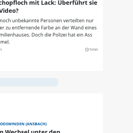
Schopfloch mit Lack: Überführt sie
 Video?
 noch unbekannte Personen verteilten nur
er zu entfernende Farbe an der Wand eines
milienhauses. Doch die Polizei hat ein Ass
rmel.
n
1min
query_builder
ODSWINDEN (ANSBACH)
in Wechsel unter den