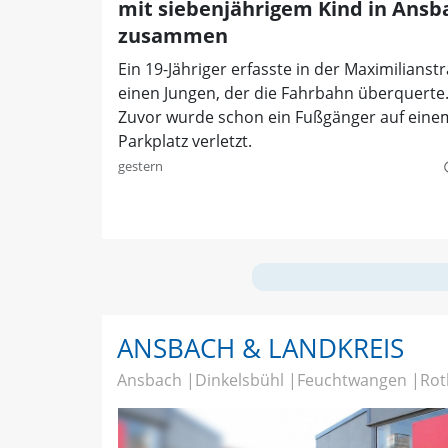
mit siebenjährigem Kind in Ansb
zusammen
Ein 19-Jähriger erfasste in der Maximilianst
einen Jungen, der die Fahrbahn überquerte
Zuvor wurde schon ein Fußgänger auf eine
Parkplatz verletzt.
gestern
quer
ANSBACH & LANDKREIS
Ansbach
Dinkelsbühl
Feuchtwangen
Rot