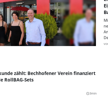
E
B
Mi
ne
An
De
vo
unde zählt: Bechhofener Verein finanziert
e RollBAG-Sets
3min
query_builder