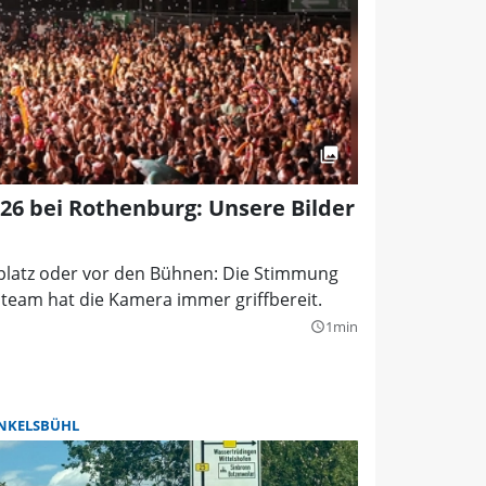
026 bei Rothenburg: Unsere Bilder
tplatz oder vor den Bühnen: Die Stimmung
oteam hat die Kamera immer griffbereit.
1min
query_builder
NKELSBÜHL