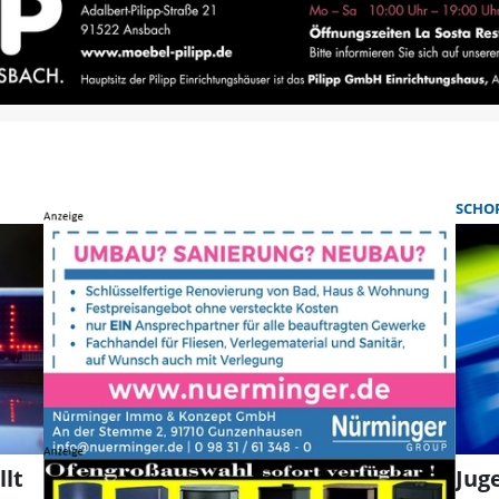
SCHO
lt
Jug