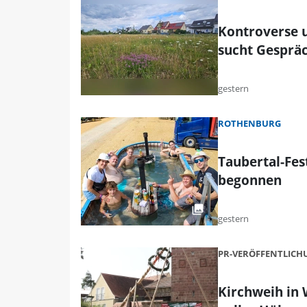
Kontroverse 
sucht Gesprä
gestern
ROTHENBURG
Taubertal-Fest
begonnen
gestern
PR-VERÖFFENTLIC
Kirchweih in