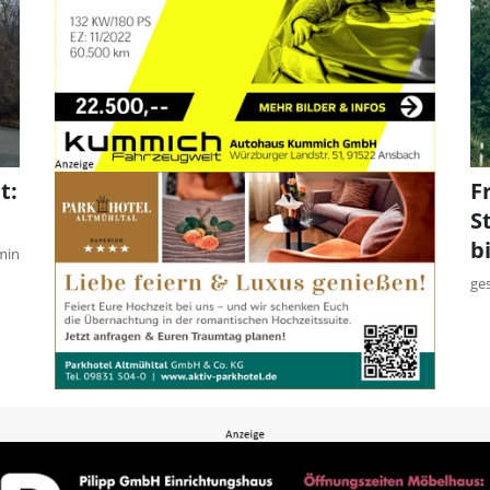
t:
F
S
b
min
ge