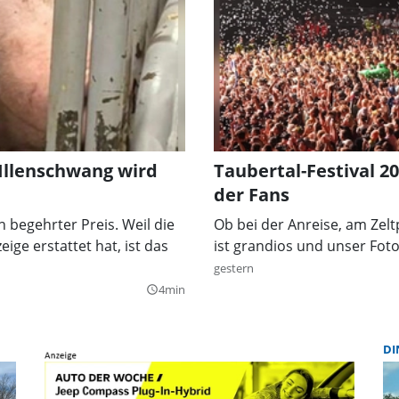
 Illenschwang wird
Taubertal-Festival 2
der Fans
n begehrter Preis. Weil die
Ob bei der Anreise, am Zel
ige erstattet hat, ist das
ist grandios und unser Fot
gestern
4min
query_builder
DI