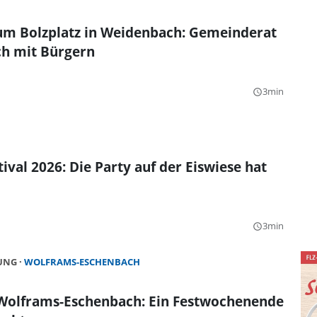
um Bolzplatz in Weidenbach: Gemeinderat
ch mit Bürgern
3min
query_builder
ival 2026: Die Party auf der Eiswiese hat
3min
query_builder
HUNG
WOLFRAMS-ESCHENBACH
 Wolframs-Eschenbach: Ein Festwochenende