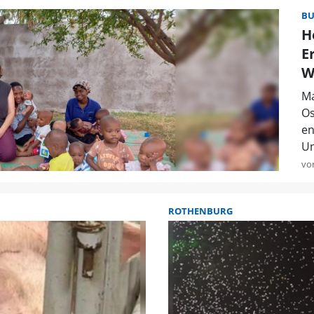
B
H
E
W
Ma
Os
en
Un
vo
ROTHENBURG