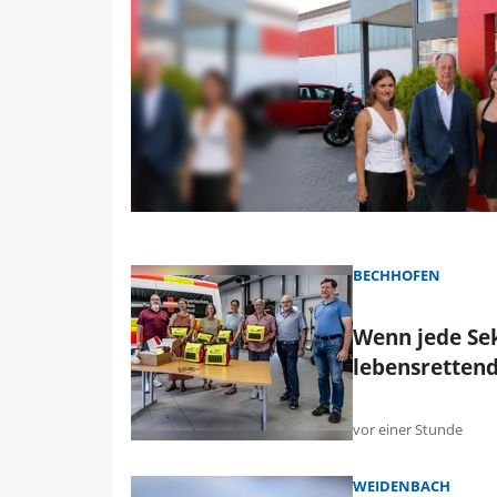
BECHHOFEN
Wenn jede Sek
lebensrettend
vor einer Stunde
WEIDENBACH