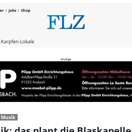
er
Jobs
Shop
Große Party
 Karpfen-Lokale
Musik
k: das plant die Blaskapell