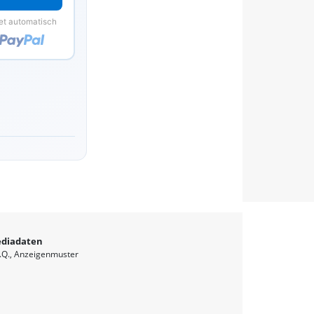
et automatisch
diadaten
.Q.
Anzeigenmuster