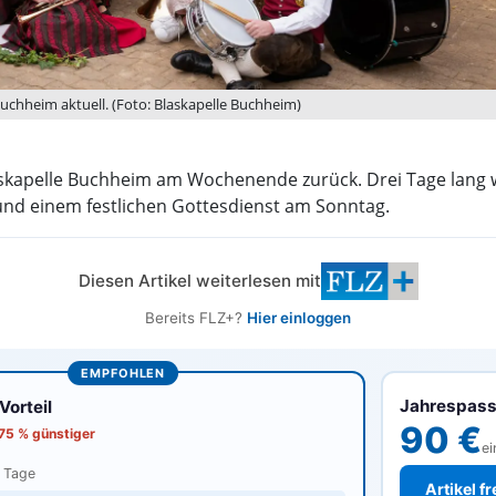
 Buchheim aktuell. (Foto: Blaskapelle Buchheim)
askapelle Buchheim am Wochenende zurück. Drei Tage lang wir
nd einem festlichen Gottesdienst am Sonntag.
Diesen Artikel weiterlesen mit
Bereits FLZ+?
Hier einloggen
EMPFOHLEN
Jahrespas
orteil
90 €
 75 % günstiger
ei
0 Tage
Artikel f