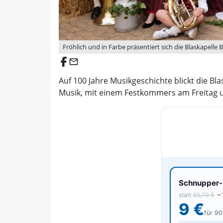
Fröhlich und in Farbe präsentiert sich die Blaskapelle
email
Auf 100 Jahre Musikgeschichte blickt die Bl
Musik, mit einem Festkommers am Freitag u
Schnupper-V
statt
35,70 €
–
9 €
für 9