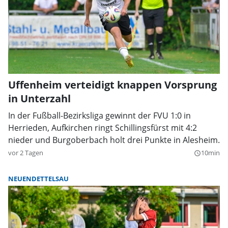
Uffenheim verteidigt knappen Vorsprung
in Unterzahl
In der Fußball-Bezirksliga gewinnt der FVU 1:0 in
Herrieden, Aufkirchen ringt Schillingsfürst mit 4:2
nieder und Burgoberbach holt drei Punkte in Alesheim.
vor 2 Tagen
10min
query_builder
NEUENDETTELSAU