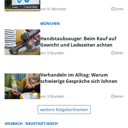
vor 51 Minuten
2min
query_builder
MÜNCHEN
Handstaubsauger: Beim Kauf auf
Gewicht und Ladezeiten achten
vor 3 Stunden
3min
query_builder
Verhandeln im Alltag: Warum
schwierige Gespräche sich lohnen
vor 3 Stunden
6min
query_builder
weitere Ratgeberthemen
ANSBACH
NEUSTADT/AISCH