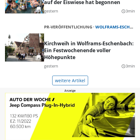
auf der Eiswiese hat begonnen
gestern
3min
query_builder
PR-VERÖFFENTLICHUNG
WOLFRAMS-ESCHENBACH
Kirchweih in Wolframs-Eschenbach:
Ein Festwochenende voller
Höhepunkte
gestern
3min
query_builder
weitere Artikel