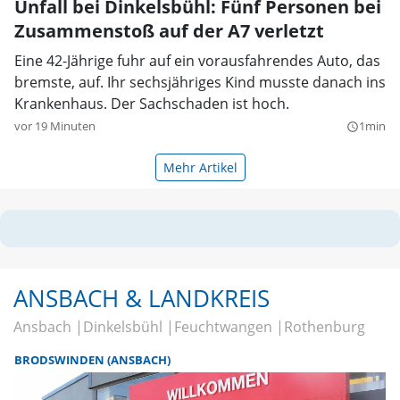
Unfall bei Dinkelsbühl: Fünf Personen bei
Zusammenstoß auf der A7 verletzt
Eine 42-Jährige fuhr auf ein vorausfahrendes Auto, das
bremste, auf. Ihr sechsjähriges Kind musste danach ins
Krankenhaus. Der Sachschaden ist hoch.
vor 19 Minuten
1min
query_builder
Mehr Artikel
ANSBACH & LANDKREIS
Ansbach
Dinkelsbühl
Feuchtwangen
Rothenburg
BRODSWINDEN (ANSBACH)