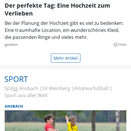
Der perfekte Tag: Eine Hochzeit zum
Verlieben
Bei der Planung der Hochzeit gibt es viel zu bedenken:
Eine traumhafte Location, ein wunderschönes Kleid,
die passenden Ringe und vieles mehr.
gestern
1min
query_builder
Mehr Artikel
SPORT
SpVgg Ansbach
SV Weinberg
Amateurfußball
Sport aus aller Welt
ANSBACH