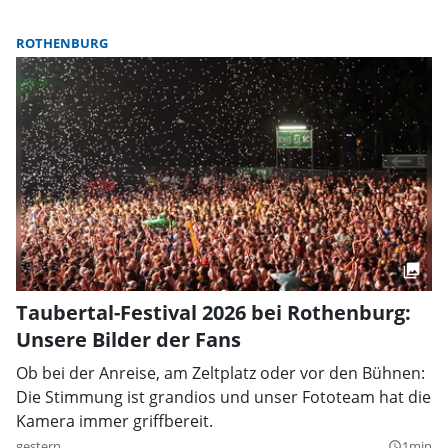
ROTHENBURG
Taubertal-Festival 2026 bei Rothenburg:
Unsere Bilder der Fans
Ob bei der Anreise, am Zeltplatz oder vor den Bühnen:
Die Stimmung ist grandios und unser Fototeam hat die
Kamera immer griffbereit.
gestern
1min
query_builder