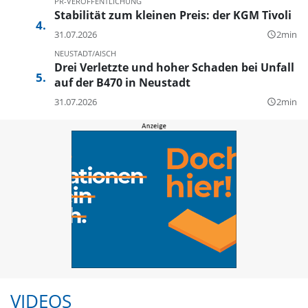
PR-VERÖFFENTLICHUNG
Stabilität zum kleinen Preis: der KGM Tivoli
31.07.2026
2min
query_builder
NEUSTADT/AISCH
Drei Verletzte und hoher Schaden bei Unfall
auf der B470 in Neustadt
31.07.2026
2min
query_builder
VIDEOS