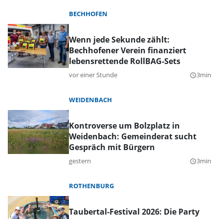
BECHHOFEN
Wenn jede Sekunde zählt:
Bechhofener Verein finanziert
lebensrettende RollBAG-Sets
vor einer Stunde
3min
query_builder
WEIDENBACH
Kontroverse um Bolzplatz in
Weidenbach: Gemeinderat sucht
Gespräch mit Bürgern
gestern
3min
query_builder
ROTHENBURG
Taubertal-Festival 2026: Die Party