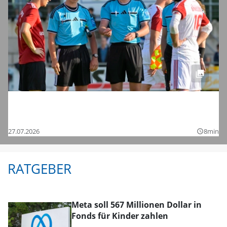
Saisonstart in der Regionalliga und den
Bezirksligen – das sind die Bilder
27.07.2026
8min
query_builder
RATGEBER
Meta soll 567 Millionen Dollar in
Fonds für Kinder zahlen