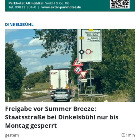
DINKELSBÜHL
Freigabe vor Summer Breeze:
Staatsstraße bei Dinkelsbühl nur bis
Montag gesperrt
gestern
1min
query_builder