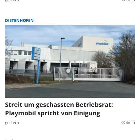
DIETENHOFEN
Streit um geschassten Betriebsrat:
Playmobil spricht von Einigung
gestern
4min
query_builder