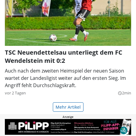
TSC Neuendettelsau unterliegt dem FC
Wendelstein mit 0:2
Auch nach dem zweiten Heimspiel der neuen Saison
wartet der Landesligist weiter auf den ersten Sieg. Im
Angriff fehlt Durchschlagskraft.
vor 2 Tagen
2min
query_builder
Mehr Artikel