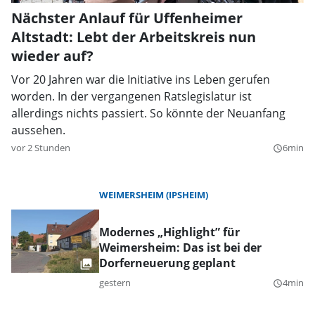
Nächster Anlauf für Uffenheimer
Altstadt: Lebt der Arbeitskreis nun
wieder auf?
Vor 20 Jahren war die Initiative ins Leben gerufen
worden. In der vergangenen Ratslegislatur ist
allerdings nichts passiert. So könnte der Neuanfang
aussehen.
vor 2 Stunden
6min
query_builder
WEIMERSHEIM (IPSHEIM)
Modernes „Highlight” für
Weimersheim: Das ist bei der
Dorferneuerung geplant
gestern
4min
query_builder