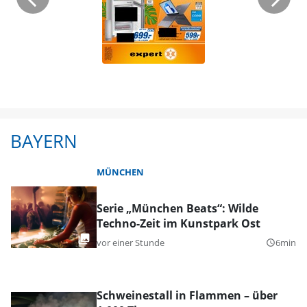
BAYERN
MÜNCHEN
Serie „München Beats“: Wilde
Techno-Zeit im Kunstpark Ost
vor einer Stunde
6min
query_builder
Schweinestall in Flammen – über