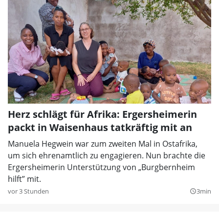
Herz schlägt für Afrika: Ergersheimerin
packt in Waisenhaus tatkräftig mit an
Manuela Hegwein war zum zweiten Mal in Ostafrika,
um sich ehrenamtlich zu engagieren. Nun brachte die
Ergersheimerin Unterstützung von „Burgbernheim
hilft” mit.
vor 3 Stunden
3min
query_builder