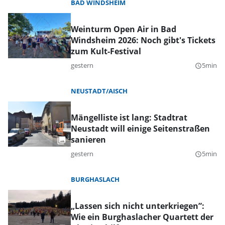
BAD WINDSHEIM
Weinturm Open Air in Bad
Windsheim 2026: Noch gibt's Tickets
zum Kult-Festival
gestern
5min
query_builder
NEUSTADT/AISCH
Mängelliste ist lang: Stadtrat
Neustadt will einige Seitenstraßen
sanieren
gestern
5min
query_builder
BURGHASLACH
„Lassen sich nicht unterkriegen”:
Wie ein Burghaslacher Quartett der