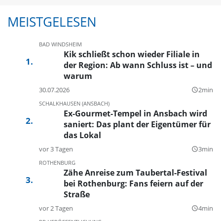
MEISTGELESEN
BAD WINDSHEIM
Kik schließt schon wieder Filiale in
der Region: Ab wann Schluss ist – und
warum
30.07.2026
2min
query_builder
SCHALKHAUSEN (ANSBACH)
Ex-Gourmet-Tempel in Ansbach wird
saniert: Das plant der Eigentümer für
das Lokal
vor 3 Tagen
3min
query_builder
ROTHENBURG
Zähe Anreise zum Taubertal-Festival
bei Rothenburg: Fans feiern auf der
Straße
vor 2 Tagen
4min
query_builder