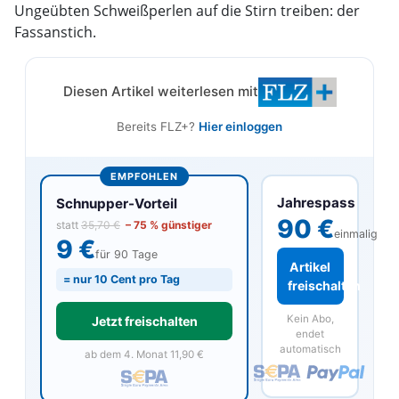
Ungeübten Schweißperlen auf die Stirn treiben: der
Fassanstich.
Diesen Artikel weiterlesen mit
Bereits FLZ+?
Hier einloggen
EMPFOHLEN
Jahrespass
Schnupper-Vorteil
90 €
statt
35,70 €
– 75 % günstiger
einmalig
9 €
für 90 Tage
Artikel
= nur 10 Cent pro Tag
freischalten
Kein Abo,
Jetzt freischalten
endet
automatisch
ab dem 4. Monat 11,90 €