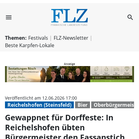
menu
search
Gewappnet für D
Themen:
Festivals
FLZ-Newsletter
Beste Karpfen-Lokale
Veröffentlicht am 12.06.2026 17:00
Reichelshofen (Steinsfeld)
Bier
Oberbürgermeiste
Gewappnet für Dorffeste: In
Reichelshofen übten
Bürgermeister den Fassanstich