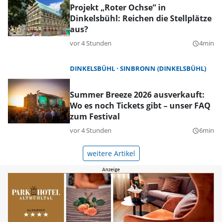
Projekt „Roter Ochse” in
Dinkelsbühl: Reichen die Stellplätze
aus?
vor 4 Stunden
4min
query_builder
DINKELSBÜHL
SINBRONN (DINKELSBÜHL)
Summer Breeze 2026 ausverkauft:
Wo es noch Tickets gibt – unser FAQ
zum Festival
vor 4 Stunden
6min
query_builder
weitere Artikel