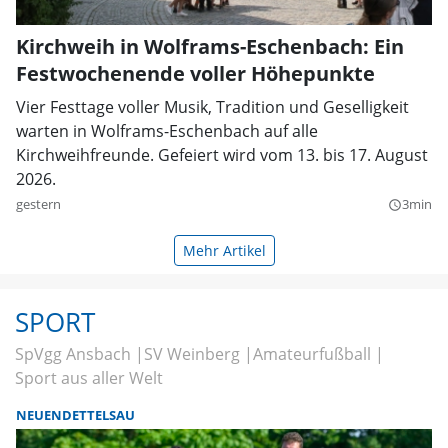
Kirchweih in Wolframs-Eschenbach: Ein
Festwochenende voller Höhepunkte
Vier Festtage voller Musik, Tradition und Geselligkeit
warten in Wolframs-Eschenbach auf alle
Kirchweihfreunde. Gefeiert wird vom 13. bis 17. August
2026.
gestern
3min
query_builder
Mehr Artikel
SPORT
SpVgg Ansbach
SV Weinberg
Amateurfußball
Sport aus aller Welt
NEUENDETTELSAU