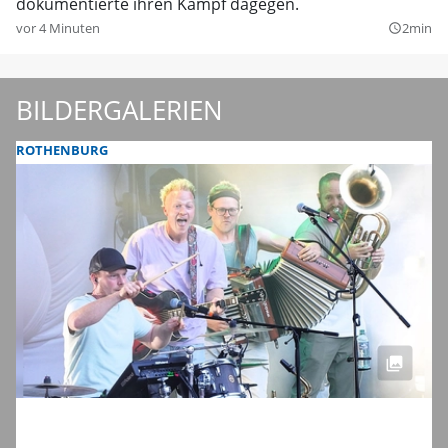
dokumentierte ihren Kampf dagegen.
vor 4 Minuten
2min
query_builder
BILDERGALERIEN
ROTHENBURG
Bildergalerie vom Taubertal-Festival 2026:
Acts von deutschem Punk bis Indie-Rock