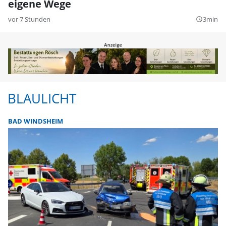
eigene Wege
vor 7 Stunden
3min
query_builder
BLAULICHT
BAD WINDSHEIM