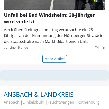
Unfall bei Bad Windsheim: 38-Jähriger
wird verletzt
Am frühen Freitagnachmittag verursachte ein 28-
Jähriger an der Einmündung der Nürnberger Straße in
die Staatsstraße nach Markt Bibart einen Unfall.
vor einer Stunde
1min
query_builder
Mehr Artikel
ANSBACH & LANDKREIS
Ansbach
Dinkelsbühl
Feuchtwangen
Rothenburg