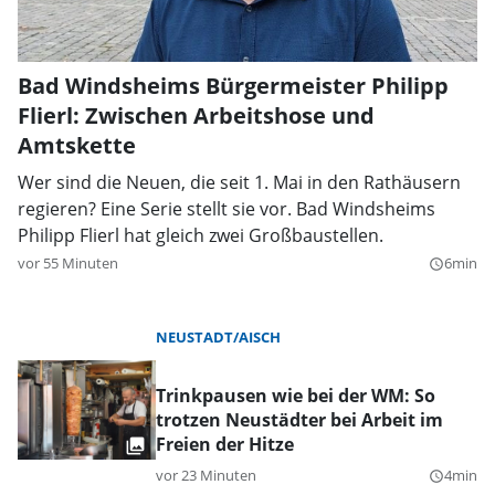
Bad Windsheims Bürgermeister Philipp
Flierl: Zwischen Arbeitshose und
Amtskette
Wer sind die Neuen, die seit 1. Mai in den Rathäusern
regieren? Eine Serie stellt sie vor. Bad Windsheims
Philipp Flierl hat gleich zwei Großbaustellen.
vor 55 Minuten
6min
query_builder
NEUSTADT/AISCH
Trinkpausen wie bei der WM: So
trotzen Neustädter bei Arbeit im
Freien der Hitze
vor 23 Minuten
4min
query_builder