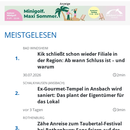
MEISTGELESEN
BAD WINDSHEIM
Kik schließt schon wieder Filiale in
der Region: Ab wann Schluss ist – und
warum
30.07.2026
2min
query_builder
SCHALKHAUSEN (ANSBACH)
Ex-Gourmet-Tempel in Ansbach wird
saniert: Das plant der Eigentümer für
das Lokal
vor 3 Tagen
3min
query_builder
ROTHENBURG
Zähe Anreise zum Taubertal-Festival
bei Rothenburg: Fans feiern auf der