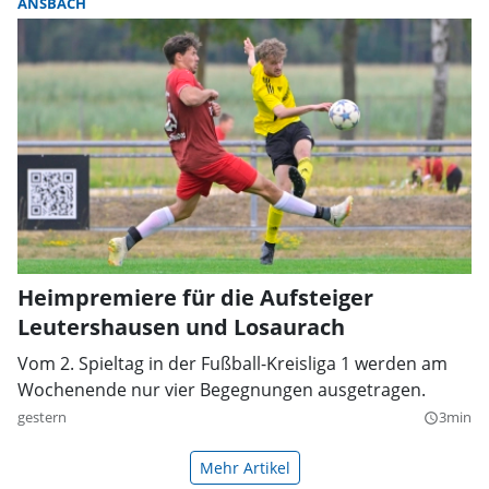
ANSBACH
Heimpremiere für die Aufsteiger
Leutershausen und Losaurach
Vom 2. Spieltag in der Fußball-Kreisliga 1 werden am
Wochenende nur vier Begegnungen ausgetragen.
gestern
3min
query_builder
Mehr Artikel