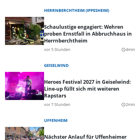
HERRNBERCHTHEIM (IPPESHEIM)
Schaulustige engagiert: Wehren
proben Ernstfall in Abbruchhaus in
Herrnberchtheim
vor 5 Stunden
4min
query_builder
GEISELWIND
Heroes Festival 2027 in Geiselwind:
Line-up füllt sich mit weiteren
Rapstars
vor 7 Stunden
2min
query_builder
UFFENHEIM
Nächster Anlauf für Uffenheimer