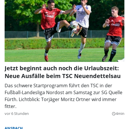
Jetzt beginnt auch noch die Urlaubszeit:
Neue Ausfälle beim TSC Neuendettelsau
Das schwere Startprogramm führt den TSC in der
Fußball-Landesliga Nordost am Samstag zur SG Quelle
Fürth. Lichtblick: Torjäger Moritz Ortner wird immer
fitter.
vor 6 Stunden
4min
query_builder
ANSBACH