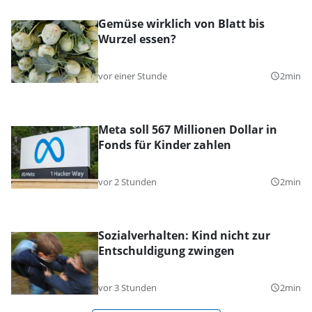
Gemüse wirklich von Blatt bis
Wurzel essen?
vor einer Stunde
2min
query_builder
Meta soll 567 Millionen Dollar in
Fonds für Kinder zahlen
vor 2 Stunden
2min
query_builder
Sozialverhalten: Kind nicht zur
Entschuldigung zwingen
vor 3 Stunden
2min
query_builder