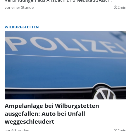
vor einer Stunde
2min
query_builder
WILBURGSTETTEN
Ampelanlage bei Wilburgstetten
ausgefallen: Auto bei Unfall
weggeschleudert
vor 6 Stunden
2min
query_builder