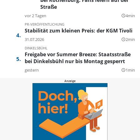
Straße
vor 2 Tagen
4min
query_builder
PR-VERÖFFENTLICHUNG
Stabilität zum kleinen Preis: der KGM Tivoli
31.07.2026
2min
query_builder
DINKELSBÜHL
Freigabe vor Summer Breeze: Staatsstraße
bei Dinkelsbühl nur bis Montag gesperrt
gestern
1min
query_builder