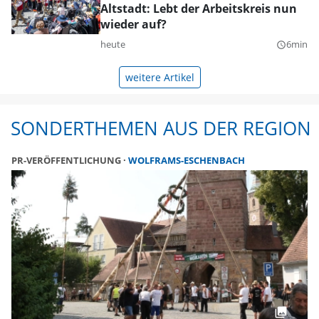
Altstadt: Lebt der Arbeitskreis nun
wieder auf?
heute
6min
query_builder
weitere Artikel
SONDERTHEMEN AUS DER REGION
PR-VERÖFFENTLICHUNG
WOLFRAMS-ESCHENBACH