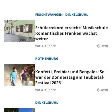
FEUCHTWANGEN
DINKELSBÜHL
Schülerrekord erreicht: Musikschule
Romantisches Franken wächst
weiter
vor 3 Stunden
3min
query_builder
ROTHENBURG
Konfetti, Freibier und Bengalos: So
war der Donnerstag am Taubertal-
Festival 2026
vor 4 Stunden
4min
query_builder
DINKELSBÜHL