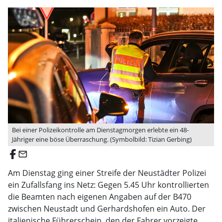
Bei einer Polizeikontrolle am Dienstagmorgen erlebte ein 48-
Jähriger eine böse Überraschung. (Symbolbild: Tizian Gerbing)
email
Am Dienstag ging einer Streife der Neustädter Polizei
ein Zufallsfang ins Netz: Gegen 5.45 Uhr kontrollierten
die Beamten nach eigenen Angaben auf der B470
zwischen Neustadt und Gerhardshofen ein Auto. Der
italienische Führerschein, den der Fahrer vorzeigte,