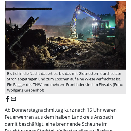
Bis tief in die Nacht dauert es, bis das mit Glutnestern durchsetzte
Stroh abgetragen und zum Löschen auf eine Wiese verfrachtet ist.
Ein Bagger des THW und mehrere Frontlader sind im Einsatz. (Foto:
Wolfgang Grebenhof)
email
Ab Donnerstagnachmittag kurz nach 15 Uhr waren
Feuerwehren aus dem halben Landkreis Ansbach
damit beschäftigt, eine brennende Scheune im
Feuchtwanger Stadtteil Volkertsweiler zu löschen.