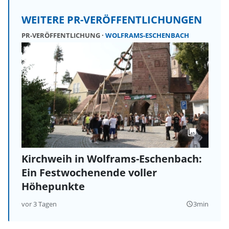
WEITERE PR-VERÖFFENTLICHUNGEN
PR-VERÖFFENTLICHUNG
WOLFRAMS-ESCHENBACH
Kirchweih in Wolframs-Eschenbach:
Ein Festwochenende voller
Höhepunkte
vor 3 Tagen
3min
query_builder