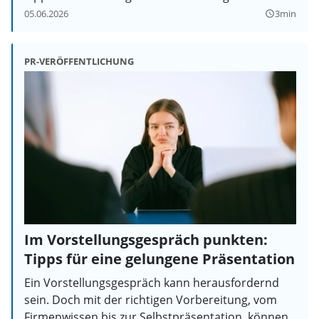
05.06.2026
3min
query_builder
PR-VERÖFFENTLICHUNG
Im Vorstellungsgespräch punkten:
Tipps für eine gelungene Präsentation
Ein Vorstellungsgespräch kann herausfordernd
sein. Doch mit der richtigen Vorbereitung, vom
Firmenwissen bis zur Selbstpräsentation, können