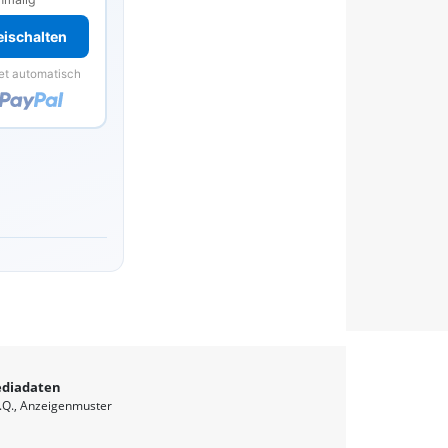
reischalten
et automatisch
diadaten
.Q.
Anzeigenmuster