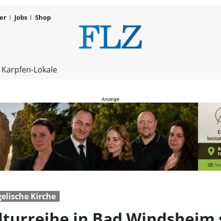
er
Jobs
Shop
Die beliebte
 Karpfen-Lokale
elische Kirche
lturreihe in Bad Windsheim s