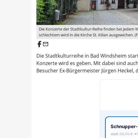
Die Konzerte der Stadtkultur-Reihe finden bei jedem W
schlechtem wird in die Kirche St. Kilian ausgewichen. (
email
Die Stadtkulturreihe in Bad Windsheim start
Konzerte wird es geben. Mit dabei sind auc
Besucher Ex-Bürgermeister Jürgen Heckel, d
Schnupper-V
statt
35,70 €
–