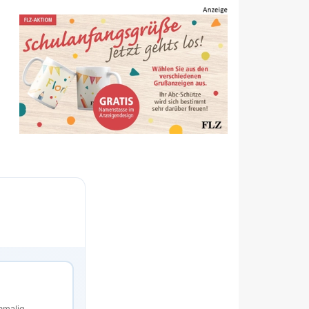
s
nmalig