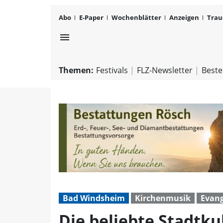
Abo
E-Paper
Wochenblätter
Anzeigen
Trau
menu
Themen:
Festivals
FLZ-Newsletter
Beste
Bad Windsheim
Kirchenmusik
Evang
Die beliebte Stadtku