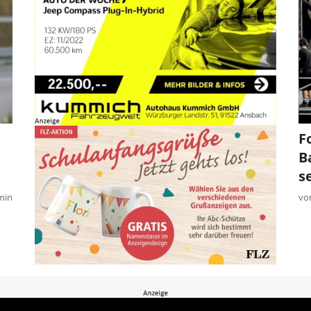
F
B
s
min
vo