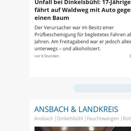
Unfall bei Dinkelsbühl: 17-Jährige
fährt auf Waldweg mit Auto geg
einen Baum
Der Verursacher war im Besitz einer
Prüfbescheinigung für begleitetes Fahren a
Jahren. Am Freitagabend war er jedoch alle
unterwegs – und alkoholisiert.
vor 6 Stunden
quer
ANSBACH & LANDKREIS
Ansbach
Dinkelsbühl
Feuchtwangen
Rot