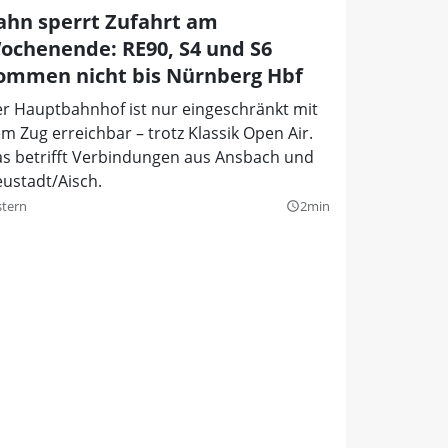
ahn sperrt Zufahrt am
ochenende: RE90, S4 und S6
ommen nicht bis Nürnberg Hbf
r Hauptbahnhof ist nur eingeschränkt mit
m Zug erreichbar – trotz Klassik Open Air.
s betrifft Verbindungen aus Ansbach und
ustadt/Aisch.
stern
2min
query_builder