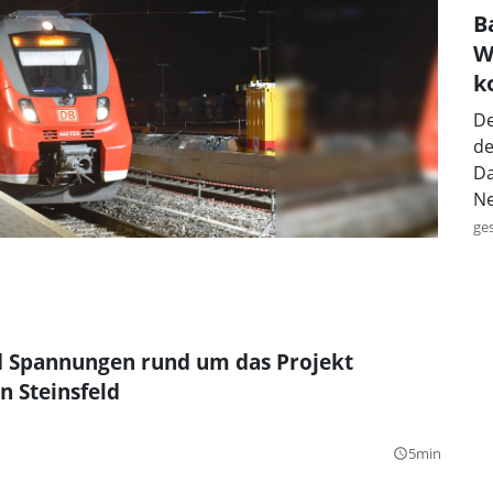
B
W
k
De
de
Da
Ne
ge
 Spannungen rund um das Projekt
n Steinsfeld
5min
query_builder