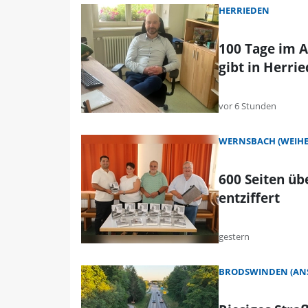
HERRIEDEN
100 Tage im A
gibt in Herri
vor 6 Stunden
WERNSBACH (WEIHE
600 Seiten ü
entziffert
gestern
BRODSWINDEN (AN