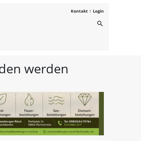
Kontakt
Login
search
ichten aus Westmittelfr
unden werden