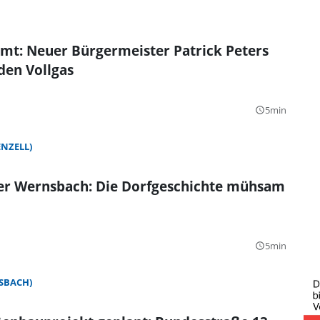
mt: Neuer Bürgermeister Patrick Peters
eden Vollgas
5min
query_builder
NZELL)
ber Wernsbach: Die Dorfgeschichte mühsam
5min
query_builder
SBACH)