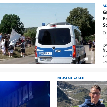
AL
G
E
S
Er
si
ge
fr
zi
vo
NEUSTADT/AISCH