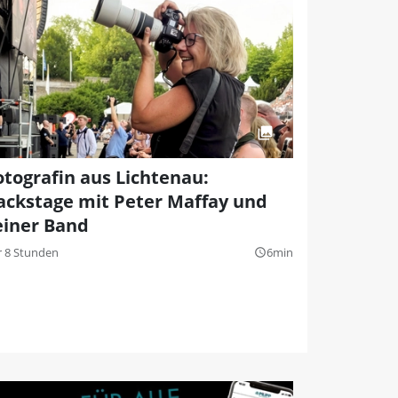
otografin aus Lichtenau:
ackstage mit Peter Maffay und
einer Band
r 8 Stunden
6min
query_builder