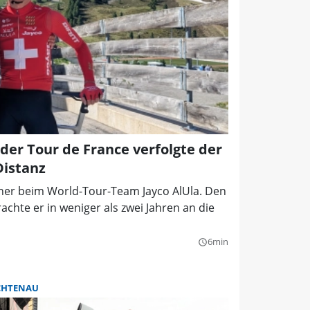
der Tour de France verfolgte der
Distanz
ainer beim World-Tour-Team Jayco AlUla. Den
chte er in weniger als zwei Jahren an die
6min
query_builder
CHTENAU