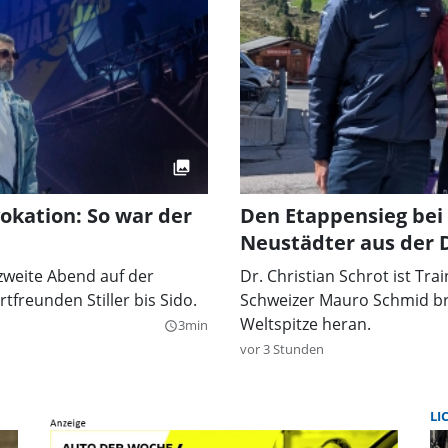
okation: So war der
Den Etappensieg bei 
Neustädter aus der 
 zweite Abend auf der
Dr. Christian Schrot ist Tr
freunden Stiller bis Sido.
Schweizer Mauro Schmid bra
Weltspitze heran.
3min
query_builder
vor 3 Stunden
LI