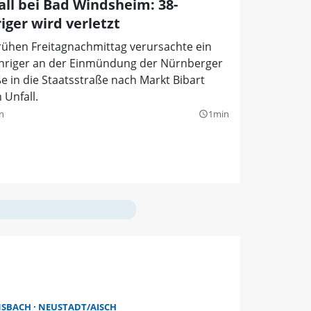
all bei Bad Windsheim: 38-
iger wird verletzt
rühen Freitagnachmittag verursachte ein
ähriger an der Einmündung der Nürnberger
e in die Staatsstraße nach Markt Bibart
 Unfall.
n
1min
query_builder
NSBACH
NEUSTADT/AISCH