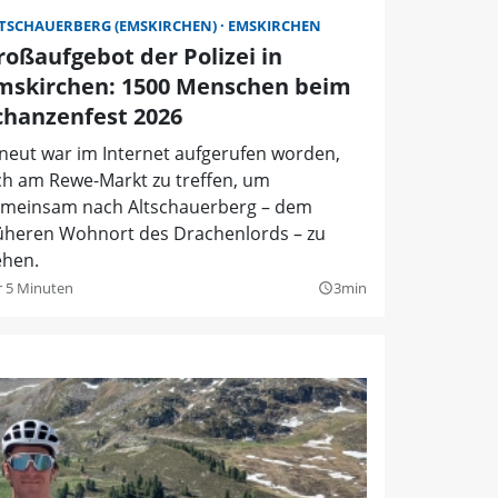
TSCHAUERBERG (EMSKIRCHEN)
EMSKIRCHEN
roßaufgebot der Polizei in
mskirchen: 1500 Menschen beim
chanzenfest 2026
neut war im Internet aufgerufen worden,
ch am Rewe-Markt zu treffen, um
meinsam nach Altschauerberg – dem
üheren Wohnort des Drachenlords – zu
ehen.
r 5 Minuten
3min
query_builder