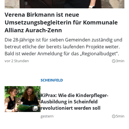
Verena Birkmann ist neue
Umsetzungsbegleiterin für Kommunale
Allianz Aurach-Zenn
Die 28-Jährige ist für sieben Gemeinden zuständig und
betreut etliche der bereits laufenden Projekte weiter.
Bald ist wieder Anmeldung für das „Regionalbudget”.
vor 2 Stunden
3min
query_builder
SCHEINFELD
KiPrax: Wie die Kinderpfleger-
Ausbildung in Scheinfeld
revolutioniert werden soll
gestern
5min
query_builder