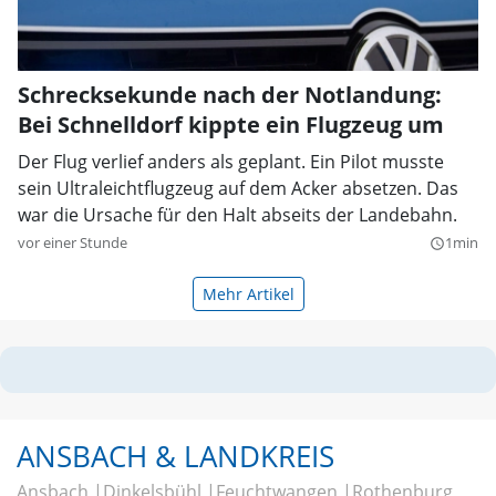
Schrecksekunde nach der Notlandung:
Bei Schnelldorf kippte ein Flugzeug um
Der Flug verlief anders als geplant. Ein Pilot musste
sein Ultraleichtflugzeug auf dem Acker absetzen. Das
war die Ursache für den Halt abseits der Landebahn.
vor einer Stunde
1min
query_builder
Mehr Artikel
ANSBACH & LANDKREIS
Ansbach
Dinkelsbühl
Feuchtwangen
Rothenburg