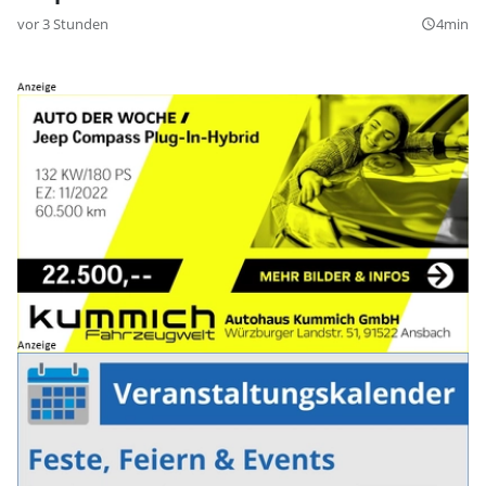
vor 3 Stunden
4min
query_builder