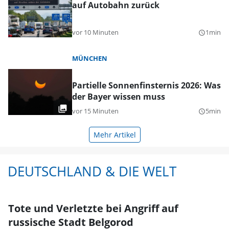
auf Autobahn zurück
vor 10 Minuten
1min
query_builder
MÜNCHEN
Partielle Sonnenfinsternis 2026: Was
der Bayer wissen muss
vor 15 Minuten
5min
query_builder
Mehr Artikel
DEUTSCHLAND & DIE WELT
Tote und Verletzte bei Angriff auf
russische Stadt Belgorod