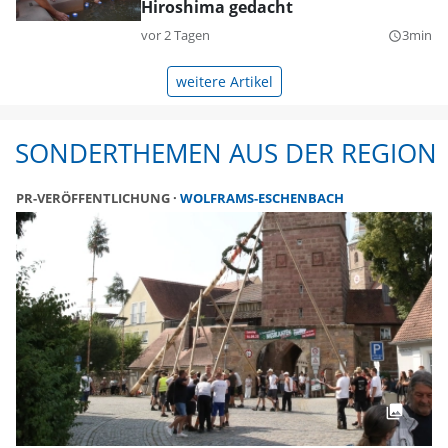
Hiroshima gedacht
vor 2 Tagen
3min
query_builder
weitere Artikel
SONDERTHEMEN AUS DER REGION
PR-VERÖFFENTLICHUNG
WOLFRAMS-ESCHENBACH