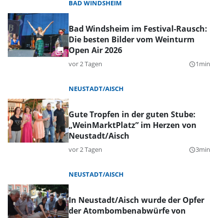
BAD WINDSHEIM
Bad Windsheim im Festival-Rausch:
Die besten Bilder vom Weinturm
Open Air 2026
vor 2 Tagen
1min
query_builder
NEUSTADT/AISCH
Gute Tropfen in der guten Stube:
„WeinMarktPlatz” im Herzen von
Neustadt/Aisch
vor 2 Tagen
3min
query_builder
NEUSTADT/AISCH
In Neustadt/Aisch wurde der Opfer
der Atombombenabwürfe von