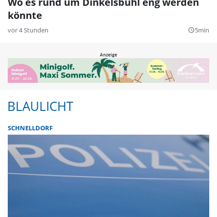
Wo es rund um Dinkelsbühl eng werden
könnte
vor 4 Stunden
5min
query_builder
BLAULICHT
SCHNELLDORF