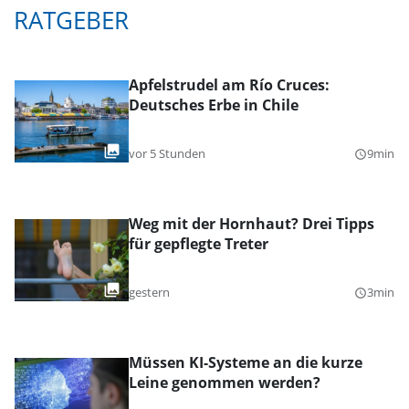
RATGEBER
Apfelstrudel am Río Cruces:
Deutsches Erbe in Chile
vor 5 Stunden
9min
query_builder
Weg mit der Hornhaut? Drei Tipps
für gepflegte Treter
gestern
3min
query_builder
Müssen KI-Systeme an die kurze
Leine genommen werden?