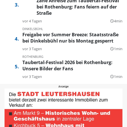
Zähe Anreise zum Taubertal-Festival
bei Rothenburg: Fans feiern auf der
Straße
vor 4 Tagen
4min
query_builder
DINKELSBÜHL
Freigabe vor Summer Breeze: Staatsstraße
bei Dinkelsbühl nur bis Montag gesperrt
vor 3 Tagen
1min
query_builder
ROTHENBURG
Taubertal-Festival 2026 bei Rothenburg:
Unsere Bilder der Fans
vor 3 Tagen
1min
query_builder