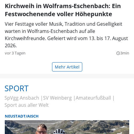
Kirchweih in Wolframs-Eschenbach: Ein
Festwochenende voller Höhepunkte
Vier Festtage voller Musik, Tradition und Geselligkeit
warten in Wolframs-Eschenbach auf alle
Kirchweihfreunde. Gefeiert wird vom 13. bis 17. August
2026.
vor 3 Tagen
3min
query_builder
Mehr Artikel
SPORT
SpVgg Ansbach
SV Weinberg
Amateurfußball
Sport aus aller Welt
NEUSTADT/AISCH