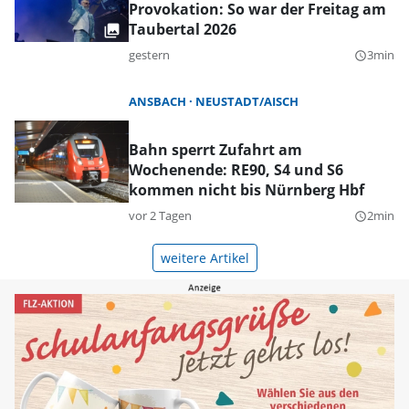
Provokation: So war der Freitag am
Taubertal 2026
gestern
3min
query_builder
ANSBACH
NEUSTADT/AISCH
Bahn sperrt Zufahrt am
Wochenende: RE90, S4 und S6
kommen nicht bis Nürnberg Hbf
vor 2 Tagen
2min
query_builder
weitere Artikel