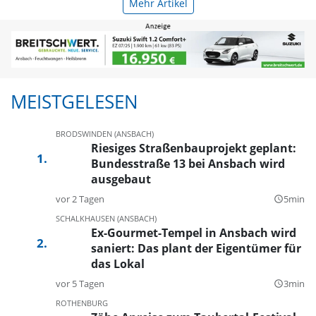
Mehr Artikel
MEISTGELESEN
BRODSWINDEN (ANSBACH)
Riesiges Straßenbauprojekt geplant:
Bundesstraße 13 bei Ansbach wird
ausgebaut
vor 2 Tagen
5min
query_builder
SCHALKHAUSEN (ANSBACH)
Ex-Gourmet-Tempel in Ansbach wird
saniert: Das plant der Eigentümer für
das Lokal
vor 5 Tagen
3min
query_builder
ROTHENBURG