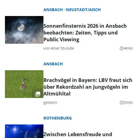
ANSBACH
NEUSTADT/AISCH
Sonnenfinsternis 2026 in Ansbach
beobachten: Zeiten, Tipps und
Public Viewing
vor einer Stunde
4min
query_builder
ANSBACH
Brachvögel in Bayern: LBV freut sich
über Rekordzahl an Jungvögeln im
Altmühltal
gestern
5min
query_builder
ROTHENBURG
Zwischen Lebensfreude und