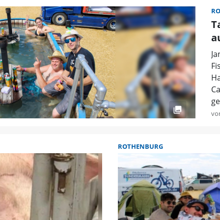
R
T
a
Ja
Fi
Ha
Ca
ge
vo
ROTHENBURG