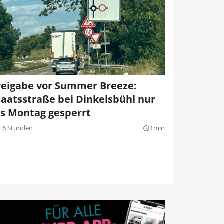
reigabe vor Summer Breeze:
taatsstraße bei Dinkelsbühl nur
is Montag gesperrt
r 6 Stunden
1min
query_builder