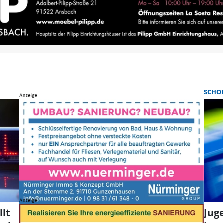
SCHO
lt
Jug