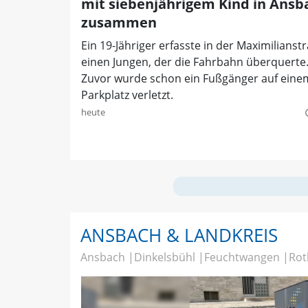
mit siebenjährigem Kind in Ansb
zusammen
Ein 19-Jähriger erfasste in der Maximilianst
einen Jungen, der die Fahrbahn überquerte
Zuvor wurde schon ein Fußgänger auf eine
Parkplatz verletzt.
heute
quer
ANSBACH & LANDKREIS
Ansbach
Dinkelsbühl
Feuchtwangen
Rot