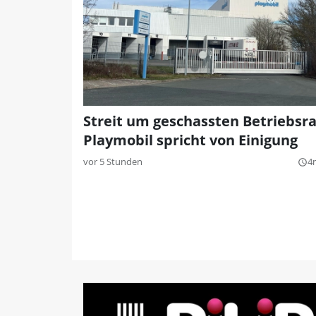
Streit um geschassten Betriebsra
Playmobil spricht von Einigung
vor 5 Stunden
4
query_builder