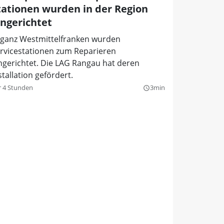
tationen wurden in der Region
ingerichtet
 ganz Westmittelfranken wurden
rvicestationen zum Reparieren
ngerichtet. Die LAG Rangau hat deren
stallation gefördert.
r 4 Stunden
3min
query_builder