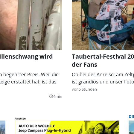
 Illenschwang wird
Taubertal-Festival 2
der Fans
n begehrter Preis. Weil die
Ob bei der Anreise, am Zel
ige erstattet hat, ist das
ist grandios und unser Fot
vor 5 Stunden
4min
query_builder
DI