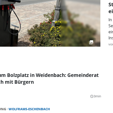
S
e
In
Se
ei
In
vo
um Bolzplatz in Weidenbach: Gemeinderat
ch mit Bürgern
3min
query_builder
HUNG
WOLFRAMS-ESCHENBACH