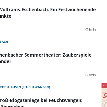
 Wolframs-Eschenbach: Ein Festwochenende
unkte
3min
query_builder
BACH
henbacher Sommertheater: Zauberspiele
änder
4min
query_builder
ROBSHAUSEN (FEUCHTWANGEN)
roß-Biogasanlage bei Feuchtwangen:
 übergeben