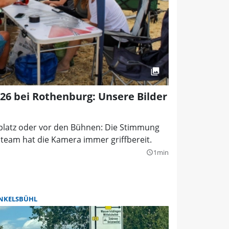
026 bei Rothenburg: Unsere Bilder
tplatz oder vor den Bühnen: Die Stimmung
oteam hat die Kamera immer griffbereit.
1min
query_builder
NKELSBÜHL