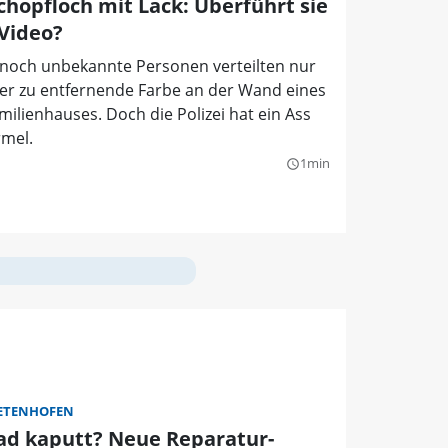
Schopfloch mit Lack: Überführt sie
 Video?
 noch unbekannte Personen verteilten nur
er zu entfernende Farbe an der Wand eines
milienhauses. Doch die Polizei hat ein Ass
rmel.
1min
query_builder
ETENHOFEN
ad kaputt? Neue Reparatur-