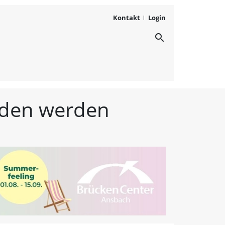
Kontakt
Login
search
ichten aus Westmittelfr
unden werden