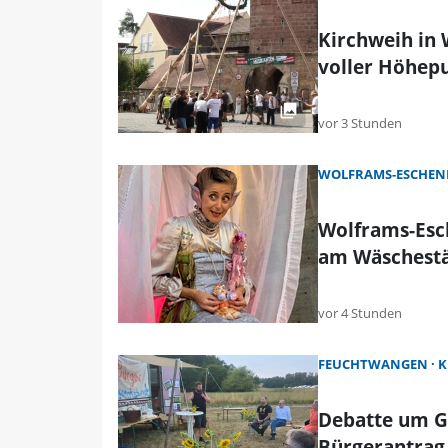
Kirchweih in
voller Höhep
vor 3 Stunden
WOLFRAMS-ESCHEN
Wolframs-Esc
am Wäschest
vor 4 Stunden
FEUCHTWANGEN
K
Debatte um G
Bürgerantrag