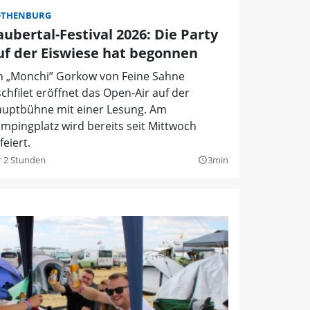
OTHENBURG
aubertal-Festival 2026: Die Party
uf der Eiswiese hat begonnen
n „Monchi” Gorkow von Feine Sahne
schfilet eröffnet das Open-Air auf der
uptbühne mit einer Lesung. Am
mpingplatz wird bereits seit Mittwoch
feiert.
r 2 Stunden
3min
query_builder