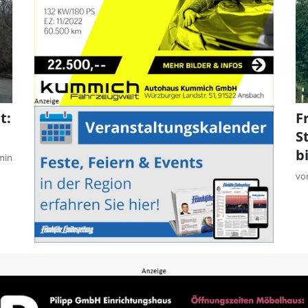
t:
F
S
b
min
vo