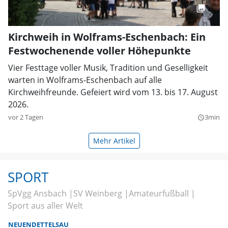
Kirchweih in Wolframs-Eschenbach: Ein
Festwochenende voller Höhepunkte
Vier Festtage voller Musik, Tradition und Geselligkeit
warten in Wolframs-Eschenbach auf alle
Kirchweihfreunde. Gefeiert wird vom 13. bis 17. August
2026.
vor 2 Tagen
3min
query_builder
Mehr Artikel
SPORT
SpVgg Ansbach
SV Weinberg
Amateurfußball
Sport aus aller Welt
NEUENDETTELSAU