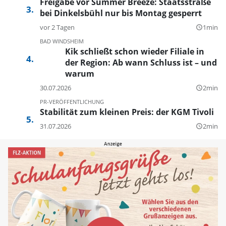
Freigabe vor Summer Breeze: Staatsstraße
bei Dinkelsbühl nur bis Montag gesperrt
vor 2 Tagen
1min
query_builder
BAD WINDSHEIM
Kik schließt schon wieder Filiale in
der Region: Ab wann Schluss ist – und
warum
30.07.2026
2min
query_builder
PR-VERÖFFENTLICHUNG
Stabilität zum kleinen Preis: der KGM Tivoli
31.07.2026
2min
query_builder