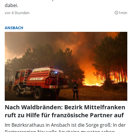
dabei.
vor 4 Stunden
1min
query_builder
ANSBACH
Nach Waldbränden: Bezirk Mittelfranken
ruft zu Hilfe für französische Partner auf
Im Bezirksrathaus in Ansbach ist die Sorge groß: In der
Partnerregion Nouvelle-Aquitaine mussten schon