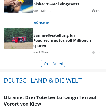
bisher 19-mal eingesetzt
vor 1 Minute
4min
query_builder
MÜNCHEN
Sammelbestellung für
Feuerwehrautos soll Millionen
sparen
vor 8 Stunden
1min
query_builder
Mehr Artikel
DEUTSCHLAND & DIE WELT
Ukraine: Drei Tote bei Luftangriffen auf
Vorort von Kiew