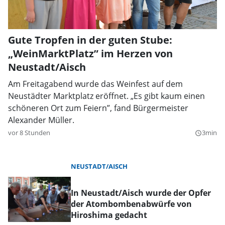
Gute Tropfen in der guten Stube:
„WeinMarktPlatz” im Herzen von
Neustadt/Aisch
Am Freitagabend wurde das Weinfest auf dem
Neustädter Marktplatz eröffnet. „Es gibt kaum einen
schöneren Ort zum Feiern”, fand Bürgermeister
Alexander Müller.
vor 8 Stunden
3min
query_builder
NEUSTADT/AISCH
In Neustadt/Aisch wurde der Opfer
der Atombombenabwürfe von
Hiroshima gedacht