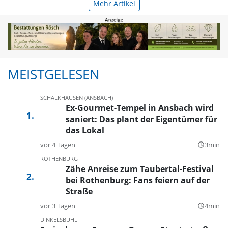
Mehr Artikel
MEISTGELESEN
SCHALKHAUSEN (ANSBACH)
Ex-Gourmet-Tempel in Ansbach wird
saniert: Das plant der Eigentümer für
das Lokal
vor 4 Tagen
3min
query_builder
ROTHENBURG
Zähe Anreise zum Taubertal-Festival
bei Rothenburg: Fans feiern auf der
Straße
vor 3 Tagen
4min
query_builder
DINKELSBÜHL