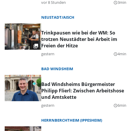
vor 8 Stunden
3min
query_builder
NEUSTADT/AISCH
Trinkpausen wie bei der WM: So
trotzen Neustädter bei Arbeit im
Freien der Hitze
gestern
4min
query_builder
BAD WINDSHEIM
Bad Windsheims Bürgermeister
Philipp Flierl: Zwischen Arbeitshose
und Amtskette
gestern
6min
query_builder
HERRNBERCHTHEIM (IPPESHEIM)