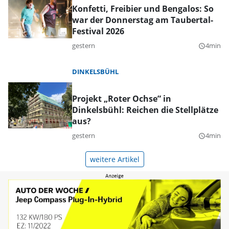
Konfetti, Freibier und Bengalos: So
war der Donnerstag am Taubertal-
Festival 2026
gestern
4min
query_builder
DINKELSBÜHL
Projekt „Roter Ochse” in
Dinkelsbühl: Reichen die Stellplätze
aus?
gestern
4min
query_builder
weitere Artikel