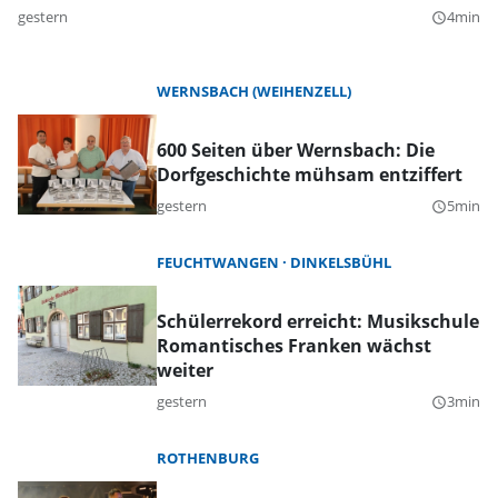
gestern
4min
query_builder
WERNSBACH (WEIHENZELL)
600 Seiten über Wernsbach: Die
Dorfgeschichte mühsam entziffert
gestern
5min
query_builder
FEUCHTWANGEN
DINKELSBÜHL
Schülerrekord erreicht: Musikschule
Romantisches Franken wächst
weiter
gestern
3min
query_builder
ROTHENBURG