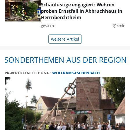
Schaulustige engagiert: Wehren
proben Ernstfall in Abbruchhaus in
Herrnberchtheim
gestern
4min
query_builder
weitere Artikel
SONDERTHEMEN AUS DER REGION
PR-VERÖFFENTLICHUNG
WOLFRAMS-ESCHENBACH