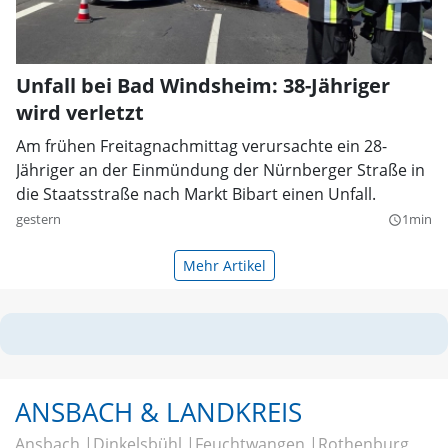
Unfall bei Bad Windsheim: 38-Jähriger
wird verletzt
Am frühen Freitagnachmittag verursachte ein 28-
Jähriger an der Einmündung der Nürnberger Straße in
die Staatsstraße nach Markt Bibart einen Unfall.
gestern
1min
query_builder
Mehr Artikel
ANSBACH & LANDKREIS
Ansbach
Dinkelsbühl
Feuchtwangen
Rothenburg