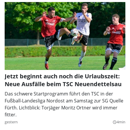
Jetzt beginnt auch noch die Urlaubszeit:
Neue Ausfälle beim TSC Neuendettelsau
Das schwere Startprogramm führt den TSC in der
Fußball-Landesliga Nordost am Samstag zur SG Quelle
Fürth. Lichtblick: Torjäger Moritz Ortner wird immer
fitter.
gestern
4min
query_builder