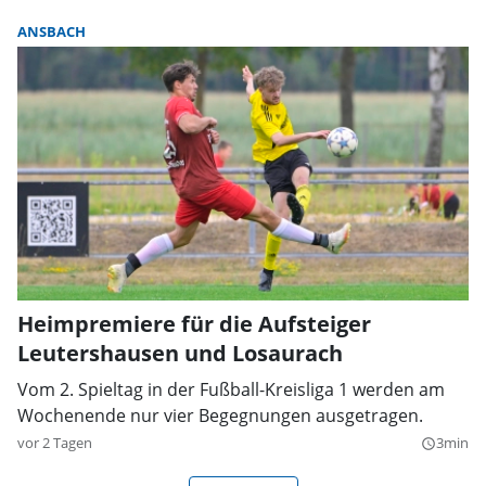
ANSBACH
Heimpremiere für die Aufsteiger
Leutershausen und Losaurach
Vom 2. Spieltag in der Fußball-Kreisliga 1 werden am
Wochenende nur vier Begegnungen ausgetragen.
vor 2 Tagen
3min
query_builder