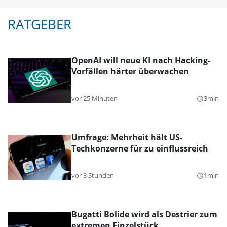
RATGEBER
OpenAI will neue KI nach Hacking-
Vorfällen härter überwachen
vor 25 Minuten
3min
query_builder
Umfrage: Mehrheit hält US-
Techkonzerne für zu einflussreich
vor 3 Stunden
1min
query_builder
Bugatti Bolide wird als Destrier zum
extremen Einzelstück